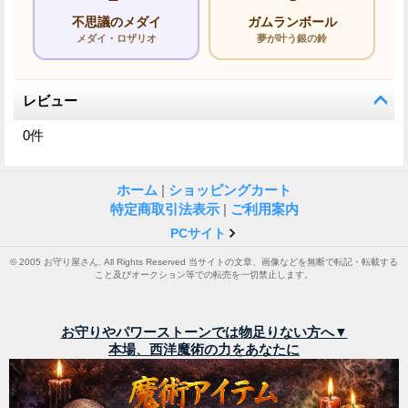
不思議のメダイ
ガムランボール
メダイ・ロザリオ
夢が叶う銀の鈴
レビュー
0
件
ホーム
|
ショッピングカート
特定商取引法表示
|
ご利用案内
PCサイト
© 2005 お守り屋さん. All Rights Reserved 当サイトの文章、画像などを無断で転記・転載する
こと及びオークション等での転売を一切禁止します。
お守りやパワーストーンでは物足りない方へ▼
本場、西洋魔術の力をあなたに