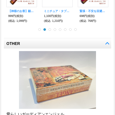
【神様のお香】願いを叶えて★深く甘い花のような香り ガネーシャ お香（INFINITY GOD）
ミニチュア・タブレット＜仕事のお悩み解決・スキルアップ＞（エケコ人形・小物のみ）
緊張・不安を回避し、精神を落ち着かせる サンダルウッド香
999円
(税別)
1,100円
(税別)
698円
(税別)
(税込
:
1,099円)
(税込
:
1,210円)
(税込
:
768円)
OTHER
愛らしいガーディアンエンジェル