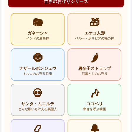
世界のお守りシリーズ
🐘
🎁
ガネーシャ
エケコ人形
インドの最高神
ペルー・ボリビアの福の神
🧿
🌶️
ナザールボンジュウ
唐辛子ストラップ
トルコのお守り目玉
厄落としのお守り
💀
🎶
サンタ・ムエルテ
ココペリ
どんな願いも叶える裏聖人
幸せを呼ぶ精霊
📿
🔔