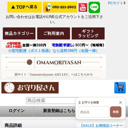
PCサイト
お問い合わせはお電話やLINE公式アカウントをご活用下さ
い。
小型宅配便（ポスト投函）なら送料398円（全国一律）
×
↕ お守りを検索
ログイン
新規登録はこちら
お問い合せ
検索
商品詳細
【SALE】お買得品コーナー