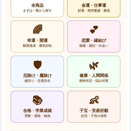
全商品
金運・仕事運
まずは一覧から探す
財運・商売繁盛・勝負
🌈
💕
幸運・開運
恋愛・縁結び
願望達成・運気好転
復縁・婚活・出会い
🛡️
🌿
厄除け・魔除け
健康・人間関係
縁切り・交通安全
精神安定・悩み対策
📚
👶
合格・学業成就
子宝・安産祈願
受験・資格・勉強
妊活・子供の成長