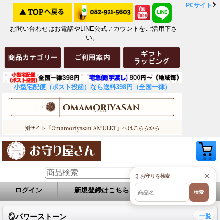
PCサイト
お問い合わせはお電話やLINE公式アカウントをご活用下さ
い。
小型宅配便（ポスト投函）なら送料398円（全国一律）
×
↕ お守りを検索
ログイン
新規登録はこちら
お問い合せ
検索
🪞パワーストーン
一覧