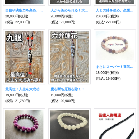
自信や決断力を高め、人間関係を深める！レッドルチルクォーツブレスレット
人から認められる！大人天珠＆ホワイト瑪瑙＆ゴールデンオーラ ブレスレット
人との絆を強め、恋愛面の障害を克服する！二眼天珠＆ホワイト瑪瑙＆ゴールデンオーラ ブレスレット
20,000円
(税別)
20,000円
(税別)
20,000円
(税別)
(税込
:
22,000円)
(税込
:
22,000円)
(税込
:
22,000円)
まさにスーパー！運気好転を目指すなら★愛と調和のスーパーセブン7mmブレス A
18,000円
(税別)
(税込
:
19,800円)
最高位！人生を大成功に導き幸福を得る！九眼天珠 紐ネックレス
魔を断ち厄難を除く！財を呼び生命健康を守る！六弁蓮花天珠 紐ネックレス
19,800円
(税別)
19,000円
(税別)
(税込
:
21,780円)
(税込
:
20,900円)