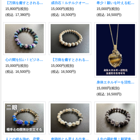
【万病を癒すとされる薬石】北投石ブレスレット 8mm珠 内径17cm（鑑定カード付）
成功石！ルチルクオーツ★ブレスレット★５mm
希少！願いを叶える虹の石 逆境を希望に変え幸福へと導く アメジストアイリスクオーツ ブレスレット9mm
15,800円
(税別)
15,000円
(税別)
15,000円
(税別)
(税込
:
17,380円)
(税込
:
16,500円)
(税込
:
16,500円)
心の闇を払い！ビジネスの可能性を広げ成果をもたらす！ウィッチタイガーアイ10mm
【万病を癒すとされる薬石】北投石ブレスレット 8mm珠 内径16cm（鑑定カード付）
15,000円
(税別)
15,000円
(税別)
(税込
:
16,500円)
(税込
:
16,500円)
身体エネルギーを活性化！障害を取り除き、金運を引き寄せる！〜 タイガーアイ&ブラックスピネルA〜世界に一つだけのスピリチュアルジュエリー〜
15,000円
(税別)
(税込
:
16,500円)
人との絆を強め、恋愛面の障害を克服する！二眼天珠＆ドラゴンアゲート ブレスレット
奇跡的とも思える出来事や出会いをもたらし、未来に光を当てる★バイオタイト入りレインボームーンストーン ブレスレット10ｍｍ珠
人生の羅針盤！願望達成への導き石 アイオライト 10mm