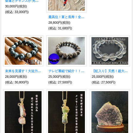
金運とチャンスが 光が差し込む様に入って来る！ゴールデン・ルチル&ルチルクォーツ O型ネックレス〜世界に一つだけのスピリチュアルジュエリー〜
30,000円
(税別)
(税込
:
33,000円)
最高位！富と長寿！全てを手に入れ人生を大成功に導く！九眼&三眼天珠ネックレス 黒
28,800円
(税別)
(税込
:
31,680円)
未来を見通す！大迫力！邪気を払いのブラック天眼石ブレスレット 16ミリ珠
テレビ番組で紹介！！闇夜で光る！霊や悪意を強力にブロック！ユーパーライト 12mm
【虹入り】天然！超大玉！最高の浄化力！大玉天然水晶AAA16ミリ珠ブレスレット
28,000円
(税別)
25,000円
(税別)
25,000円
(税別)
(税込
:
30,800円)
(税込
:
27,500円)
(税込
:
27,500円)