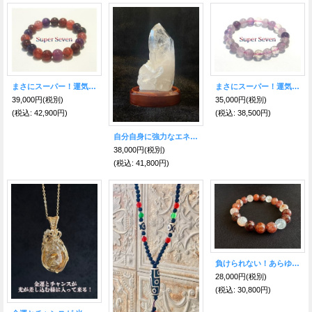
まさにスーパー！運気好転を目指すなら★愛と調和のスーパーセブン10mmブレス
まさにスーパー！運気好転を目指すなら★愛と調和のスーパーセブン9mmブレス
39,000円
(税別)
35,000円
(税別)
(税込
:
42,900円)
(税込
:
38,500円)
自分自身に強力なエネルギーを得る！神秘の天然水晶群 B 虹入り
38,000円
(税別)
(税込
:
41,800円)
負けられない！あらゆる事に勝ちをもたらす！ラスティレッド水晶
28,000円
(税別)
(税込
:
30,800円)