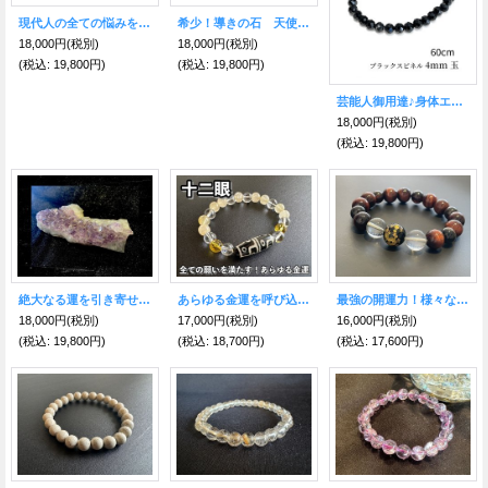
現代人の全ての悩みを解消する究極のヒーリングストーン！世界3大石☆スギライト10ｍｍブレス
希少！導きの石 天使の羽入り☆強力なヒーリングストーン！エンジェルフェザーインフローライト8mm A
18,000円
(税別)
18,000円
(税別)
(税込
:
19,800円)
(税込
:
19,800円)
芸能人御用達♪身体エネルギーを活性化！魔除けにも ブラックスピネル・ネックレスL 4mm 60cm~Silver925~
18,000円
(税別)
(税込
:
19,800円)
最強の開運力！様々な運を高め成功へと導く 双龍彫りオニキス＆レッドタイガーアイ ブレスレット
絶大なる運を引き寄せるパワー！アメジスト原石 ブラジル産
あらゆる金運を呼び込み、全ての願いを満たす！十二眼天珠ブレスレット＆ルチルクォーツAAA＆イエローシトリン＆水晶
16,000円
(税別)
18,000円
(税別)
17,000円
(税別)
(税込
:
17,600円)
(税込
:
19,800円)
(税込
:
18,700円)