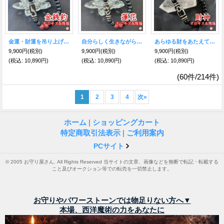
金運・財運を吊り上げる！金銭鈎天珠ブレスレット オニキス＆瑪瑙
自分らしく生きながら願望を成就させる！蓮花天珠ブレスレット オニキス＆瑪瑙
あらゆる財をあたえてくれる！財神天珠ブレスレット オニキス＆瑪瑙
9,900円
(税別)
9,900円
(税別)
9,900円
(税別)
(税込
:
10,890円)
(税込
:
10,890円)
(税込
:
10,890円)
(60件/214件)
1
2
3
4
次
»
ホーム
|
ショッピングカート
特定商取引法表示
|
ご利用案内
PCサイト
© 2005 お守り屋さん. All Rights Reserved 当サイトの文章、画像などを無断で転記・転載する
こと及びオークション等での転売を一切禁止します。
お守りやパワーストーンでは物足りない方へ▼
本場、西洋魔術の力をあなたに