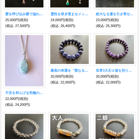
愛を呼び込み愛で溢れる人生を引き寄せるピンクトルマリン＆ストロベリークオーツ〜世界に一つだけのスピリチュアルジュエリー〜
霊性を研ぎ澄ませメッセージを受け取る事が出来るブルー＆グリーン トルマリン&水晶 〜世界に一つだけのスピリチュアルジュエリー〜
絶大なる運を引き寄せるパワー！アメジスト原石・台付き ウルグアイ産
25,000円
(税別)
24,000円
(税別)
23,000円
(税別)
(税込
:
27,500円)
(税込
:
26,400円)
(税込
:
25,300円)
最高の幸運を「聖なる石」ラピスラズリ・ブレス12mm大玉
世界3大石☆道を切り開く！パワーストーン チャロアイト ブレスレット8ミリ【限定】
20,000円
(税別)
20,000円
(税別)
(税込
:
22,000円)
(税込
:
22,000円)
不安を和らげる究極のヒーリングストーン☆ラリマーネックレスB
22,000円
(税別)
(税込
:
24,200円)