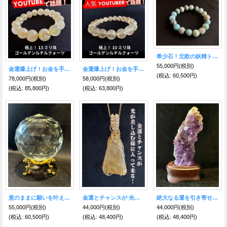
希少石！北欧の妖精トロール石 強い波動！特別な霊性を持つ高次元石トロレアイト
55,000円
(税別)
金運爆上げ！お金を手繰り寄せる！極上ゴールデン・ルチルクォーツ13ミリ ブレスレットB
金運爆上げ！お金を手繰り寄せる！極上ゴールデン・ルチルクォーツ10ミリ ブレスレットC
(税込
:
60,500円)
78,000円
(税別)
58,000円
(税別)
(税込
:
85,800円)
(税込
:
63,800円)
意のままに願いを叶える！如意宝珠型◎虹の光を生み出す水晶球
金運とチャンスが 光が差し込む様に入って来る！爆上げゴールデン・ルチル&ルチルクォーツ △型BIGネックレス〜世界に一つだけのスピリチュアルジュエリー〜
絶大なる運を引き寄せるパワー！アメジスト原石・台付き ブラジル産
55,000円
(税別)
44,000円
(税別)
44,000円
(税別)
(税込
:
60,500円)
(税込
:
48,400円)
(税込
:
48,400円)