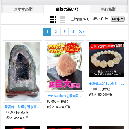
おすすめ順
価格の高い順
売れ筋順
表示件数
:
在庫あり
1
2
3
4
次
»
金運爆上げ！お金を手繰り寄せる！極上ゴールデン・ルチルクォーツ13ミリ ブレスレットA
78,000円
(税別)
(税込
:
85,800円)
アナタの魅力を最大限に引き出す巨大原石！ ローズクォーツ
88,000円
(税別)
(税込
:
96,800円)
最高峰！財運を引き寄せる絶大なるパワー！！アメジストドーム・カペーラ ブラジル産
350,000円
(税別)
(税込
:
385,000円)