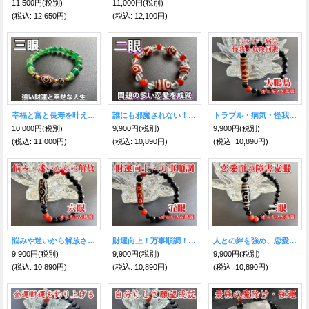
11,500円
(税別)
11,000円
(税別)
(税込
:
12,650円)
(税込
:
12,100円)
幸福と富と長寿を叶える！三眼天珠&グリーン瑪瑙 ブレスレット
誰にも邪魔されない！上手く行かない恋を叶えてくれる！二眼天珠＆水晶＆赤メノウブレスレット
トラブル・病気・怪我・危険回避！大鵬鳥天珠ブレスレット オニキス＆瑪瑙
10,000円
(税別)
9,900円
(税別)
9,900円
(税別)
(税込
:
11,000円)
(税込
:
10,890円)
(税込
:
10,890円)
悩みや迷いから解放され、精神を安定させる！六眼天珠ブレスレット オニキス＆瑪瑙
財運向上！万事順調！五眼天珠ブレスレット オニキス＆瑪瑙
人との絆を強め、恋愛面の障害を克服する！二眼天珠ブレスレット オニキス＆瑪瑙
9,900円
(税別)
9,900円
(税別)
9,900円
(税別)
(税込
:
10,890円)
(税込
:
10,890円)
(税込
:
10,890円)