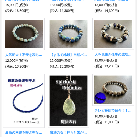
15,000円
(税別)
13,000円
(税別)
13,000円
(税別)
(税込
:
16,500円)
(税込
:
14,300円)
(税込
:
14,300円)
人を見抜き仕事の成功を得る！ファルコンアイ12mm＆水晶
人気絶大！不安を和らげる究極のヒーリングストーン☆ラリマーブレス classy
【まるで地球】自然パワーを秘めた石★なりたい自分になれる！アズマラカイト ブレスレット 10mm
12,000円
(税別)
12,000円
(税別)
12,000円
(税別)
(税込
:
13,200円)
(税込
:
13,200円)
(税込
:
13,200円)
テレビ番組で紹介！！闇夜で光る！霊や悪意を強力にブロック！ユーパーライト 8mm
10,000円
(税別)
(税込
:
11,000円)
最高の幸運を呼ぶ聖なる石！ラピスラズリ・ネックレス~Silver925~3mm50cm
魔法の石！神々と繋がりメッセージを授かる力を得る！ビジネスが回り始める スピリチュアルプレナイトinルチルクォーツ ネックレス