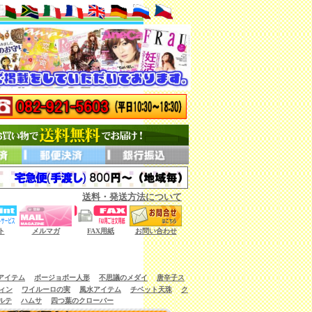
送料・発送方法について
ない商品もございます。）
ト
メルマガ
FAX用紙
お問い合わせ
アイテム
ボージョボー人形
不思議のメダイ
唐辛子ス
ィン
ワイルーロの実
風水アイテム
チベット天珠
ク
ルテ
ハムサ
四つ葉のクローバー