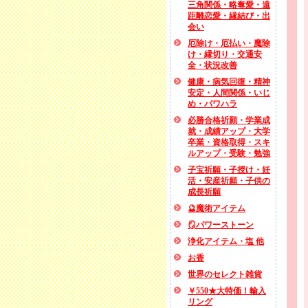
三角関係・略奪愛・遠
距離恋愛・縁結び・出
会い
厄除け・厄払い・魔除
け・縁切り・交通安
全・状況改善
健康・病気回復・精神
安定・人間関係・いじ
め・パワハラ
必勝合格祈願・学業成
就・成績アップ・大学
卒業・資格取得・スキ
ルアップ・受験・勉強
子宝祈願・子授け・妊
活・安産祈願・子供の
成長祈願
🔮魔術アイテム
🪞パワーストーン
浄化アイテム・塩 他
お香
世界のセレクト雑貨
￥550★大特価！輸入
リング