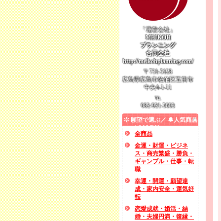
「運営会社」
MEIKOH
プランニング
合同会社
http://meikohplanning.com/
〒731-5128
広島県広島市佐伯区五日市
中央4-1-11
℡
082-921-5603
願望で選ぶ／ 🔔人気商品
／ SALE品
全商品
金運・財運・ビジネ
ス・商売繁盛・勝負・
ギャンブル・仕事・転
職
幸運・開運・願望達
成・家内安全・運気好
転
恋愛成就・婚活・結
婚・夫婦円満・復縁・