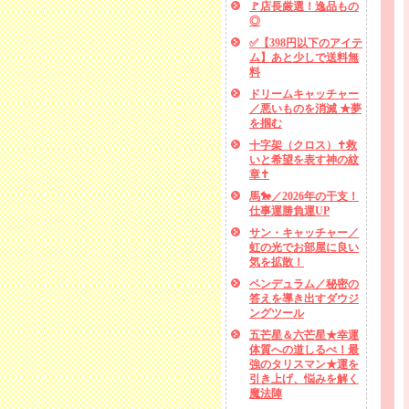
🚩店長厳選！逸品もの
◎
✅【398円以下のアイテ
ム】あと少しで送料無
料
ドリームキャッチャー
／悪いものを消滅 ★夢
を掴む
十字架（クロス）✝救
いと希望を表す神の紋
章✝
馬🐎／2026年の干支！
仕事運勝負運UP
サン・キャッチャー／
虹の光でお部屋に良い
気を拡散！
ペンデュラム／秘密の
答えを導き出すダウジ
ングツール
五芒星＆六芒星★幸運
体質への道しるべ！最
強のタリスマン★運を
引き上げ、悩みを解く
魔法陣