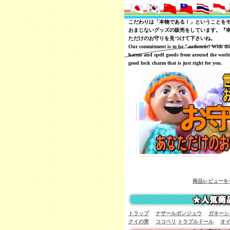
こだわりは「本物である！」ということを
おまじないグッズの販売をしています。『
ただけのお守りを見つけて下さいね。
Our commitment is to be "authentic! With th
harms and spell goods from around the world
good luck charm that is just right for you.
商品レビューを一覧で見ることが
トラップ
ナザールボンジュウ
ガネーシ
クイの実
ココペリ
トラブルドール
オ