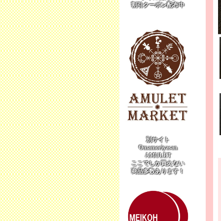
割引クーポン配布中
別サイト
Omamoriyasan
AMULET
ここでしか買えない
商品多数あります！