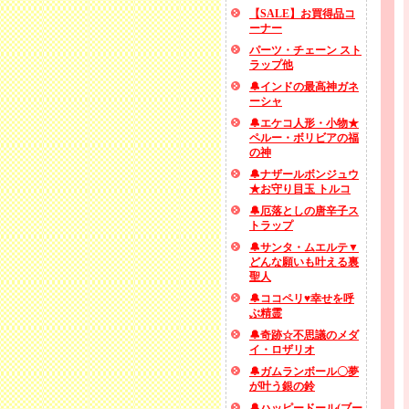
【SALE】お買得品コ
ーナー
パーツ・チェーン スト
ラップ他
🔔インドの最高神ガネ
ーシャ
🔔エケコ人形・小物★
ペルー・ボリビアの福
の神
🔔ナザールボンジュウ
★お守り目玉 トルコ
🔔厄落としの唐辛子ス
トラップ
🔔サンタ・ムエルテ▼
どんな願いも叶える裏
聖人
🔔ココペリ♥幸せを呼
ぶ精霊
🔔奇跡☆不思議のメダ
イ・ロザリオ
🔔ガムランボール〇夢
が叶う銀の鈴
🔔ハッピードール(ブー