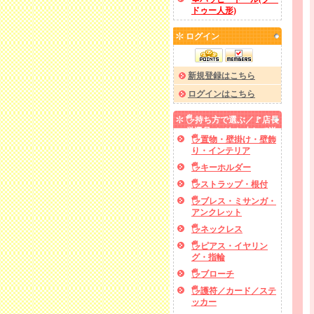
ドゥー人形)
ログイン
新規登録はこちら
ログインはこちら
🖐️持ち方で選ぶ／🚩店長
厳選品／✅あと少しで送
🖐️置物・壁掛け・壁飾
料無料
り・インテリア
🖐️キーホルダー
🖐️ストラップ・根付
🖐️ブレス・ミサンガ・
アンクレット
🖐️ネックレス
🖐️ピアス・イヤリン
グ・指輪
🖐️ブローチ
🖐️護符／カード／ステ
ッカー