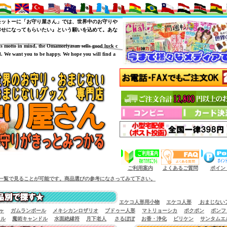
モットーに「お守り屋さん」では、世界中のお守りや
幸せになってもらいたい』という願いを込めて。あな
is motto in mind, the Omamoriyasan sells good luck c
. We want you to be happy. We hope you will find a
（商品サイズによっては小型宅配便が利用出来
ご利用案内
よくあるご質問
ポイン
可能です。商品選びの参考になさってみて下さい。
エケコ人形用小物
エケコ人形
おまじない
ャ
ガムランボール
メキシカンロザリオ
ブドゥー人形
マトリョーシカ
ポクポン
ボンフ
イル
魔術キャンドル
水面絶縁符
月下老人
さるぼぼ
お香・浄化
ビリケン
サンタムエ