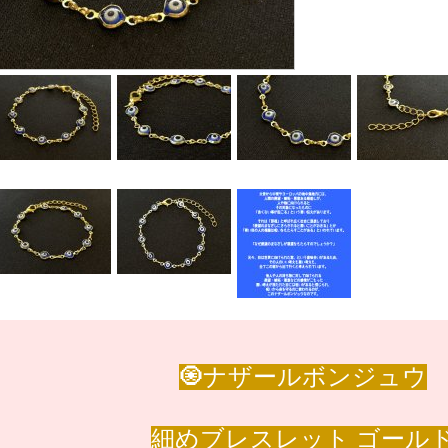
🧿ナザールボンジュウ
細めブレスレット ゴール