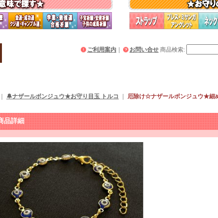
ご利用案内
｜
お問い合せ
商品検索
:
｜
🔔ナザールボンジュウ★お守り目玉 トルコ
｜
厄除け☆ナザールボンジュウ★細
）
商品詳細