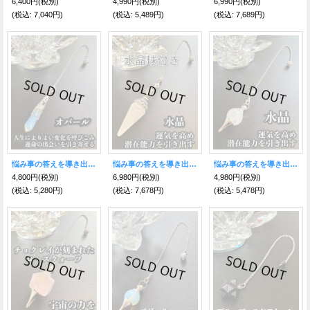
6,400円
(税別)
4,990円
(税別)
6,990円
(税別)
(税込
:
7,040円)
(税込
:
5,489円)
(税込
:
7,689円)
悩み事の答えを導き出す！滴型ペンデュラム 人生によりよい変化を呼びこみ、運命の出会いを引き寄せる〜オパール〜
悩み事の答えを導き出す！水晶球付きペンデュラム 運気を高め、潜在能力を引き出す〜水晶〜
悩み事の答えを導き出す！ペンデュラム 運気を高め、潜在能力を引き出す〜水晶〜
4,800円
(税別)
6,980円
(税別)
4,980円
(税別)
(税込
:
5,280円)
(税込
:
7,678円)
(税込
:
5,478円)