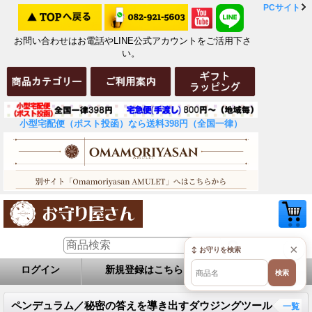
PCサイト
お問い合わせはお電話やLINE公式アカウントをご活用下さ
い。
小型宅配便（ポスト投函）なら送料398円（全国一律）
×
↕ お守りを検索
ログイン
新規登録はこちら
お問い合せ
検索
ペンデュラム／秘密の答えを導き出すダウジングツール
一覧