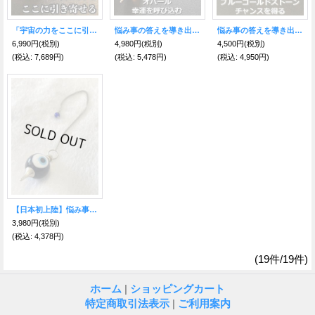
「宇宙の力をここに引き寄せる」チョクレイが刻まれた！ローズクオーツ・ペンデュラム 〜悩み事の答えを導き出す〜
悩み事の答えを導き出す！ペンデュラム 自由と喜び、幸運の石オパール
悩み事の答えを導き出す！強力な保護力を持つマカバスター型ペンデュラム ブルーゴールドストーン
6,990円
(税別)
4,980円
(税別)
4,500円
(税別)
(税込
:
7,689円)
(税込
:
5,478円)
(税込
:
4,950円)
【日本初上陸】悩み事の答えを導き出す！魔除けのナザールボンジュウ🧿ペンデュラム
3,980円
(税別)
(税込
:
4,378円)
(19件/19件)
ホーム
|
ショッピングカート
特定商取引法表示
|
ご利用案内