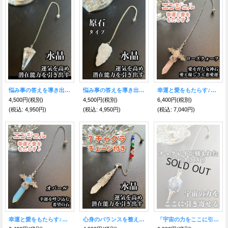
悩み事の答えを導き出す！ペンデュラム 運気を高め、潜在能力を引き出す〜水晶〜 カットタイプ
悩み事の答えを導き出す！ペンデュラム原石タイプ 運気を高め、潜在能力を引き出す〜水晶〜
幸運と愛をもたらす♪エンジェルペンデュラム☆愛を育む女神石ローズクォーツ 悩み事の答えを導き出す！
4,500円
(税別)
4,500円
(税別)
6,400円
(税別)
(税込
:
4,950円)
(税込
:
4,950円)
(税込
:
7,040円)
幸運と愛をもたらす♪エンジェルペンデュラム☆幸運を呼び込む希望の石オパール 悩み事の答えを導き出す！
心身のバランスを整える7チャクラチェーン付き／悩み事の答えを導き出す！滴型ペンデュラム 強力な浄化石〜水晶〜
「宇宙の力をここに引き寄せる」チョクレイが刻まれた！ラピスラズリ・ペンデュラム 〜悩み事の答えを導き出す〜