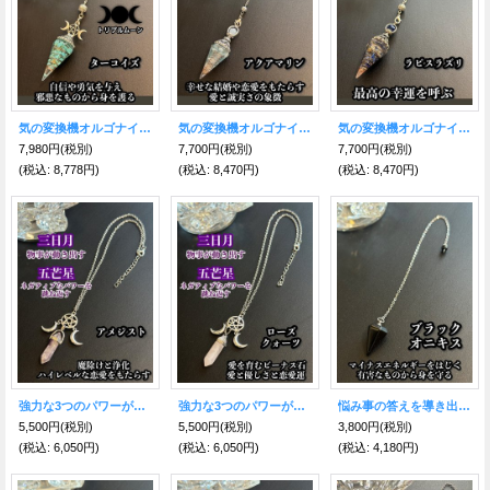
気の変換機オルゴナイトinペンデュラム 悩み事の答えを導き出す！自信や勇気を与え邪悪なものから身を護るターコイズ トリプルムーン
気の変換機オルゴナイトinペンデュラム 悩み事の答えを導き出す！幸せな恋愛や結婚をもたらす アクアマリン
気の変換機オルゴナイトinペンデュラム 悩み事の答えを導き出す！幸運を呼ぶ聖なる石ラピスラズリ
7,980円
(税別)
7,700円
(税別)
7,700円
(税別)
(税込
:
8,778円)
(税込
:
8,470円)
(税込
:
8,470円)
強力な3つのパワーが悩み事の答えを導き出す！三日月＆五芒星のペンデュラム・ネックレス 魔除けと浄化、ハイレベルな恋愛をもたらすアメジスト
強力な3つのパワーが悩み事の答えを導き出す！三日月＆五芒星のペンデュラム・ネックレス愛と美のローズクォーツ
悩み事の答えを導き出す！ペンデュラムS 強力な保護力を持つ石ブラックオニキス
5,500円
(税別)
5,500円
(税別)
3,800円
(税別)
(税込
:
6,050円)
(税込
:
6,050円)
(税込
:
4,180円)