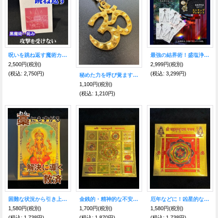
呪いを跳ね返す魔術カード GreatPentagram
最強の結界術！盛塩浄化印シール【陰陽術ストラップ・プレゼント】
2,500円
(税別)
2,999円
(税別)
(税込
:
2,750円)
(税込
:
3,299円)
秘めた力を呼び覚ます無限のパワー！ 神の紋章【オーン】チェーン飾り
1,100円
(税別)
(税込
:
1,210円)
困難な状況から引き上げてくれる神様のヤントラ・ガネーシャ☆インドのお守り
金銭的・精神的な不安や悩みを消滅させる！神のヤントラ・シュリサンプラン☆インドのお守り
厄年などに！凶星的な悪影響を防ぐ！ルドラ・ヤントラ★インドのお守り
1,580円
(税別)
1,700円
(税別)
1,580円
(税別)
(税込
:
1,738円)
(税込
:
1,870円)
(税込
:
1,738円)