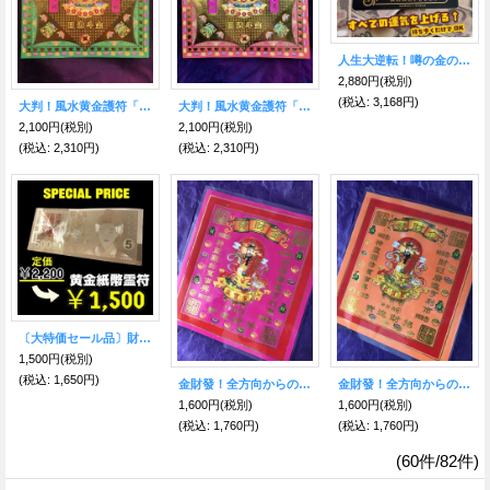
人生大逆転！噂の金のココペリ ゴールドVIPカード(GOLD VIP CARD)
2,880円
(税別)
(税込
:
3,168円)
大判！風水黄金護符「招財進寳」緑
大判！風水黄金護符「招財進寳」赤
2,100円
(税別)
2,100円
(税別)
(税込
:
2,310円)
(税込
:
2,310円)
〔大特価セール品〕財布や金庫に入れる！ 財運と幸福の黄金紙幣霊符★韓国伝統の符籍（プジョク）
1,500円
(税別)
(税込
:
1,650円)
金財發！全方向からの金運・財運を呼び込む神様＝五路財神護符☆ピンク色
金財發！全方向からの金運・財運を呼び込む神様＝五路財神護符☆橙色
1,600円
(税別)
1,600円
(税別)
(税込
:
1,760円)
(税込
:
1,760円)
(60件/82件)