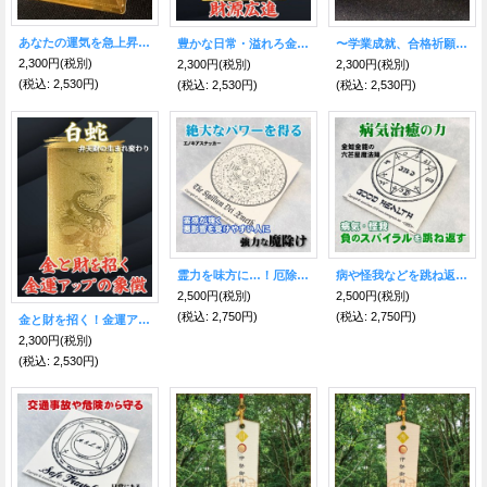
あなたの運気を急上昇させる！五爪★金龍護符
豊かな日常・溢れろ金運・財運！金色の財神護符
〜学業成就、合格祈願の学業の神様〜 文昌帝君 護符
2,300円
(税別)
2,300円
(税別)
2,300円
(税別)
(税込
:
2,530円)
(税込
:
2,530円)
(税込
:
2,530円)
霊力を味方に…！厄除けステッカー／エノキア
病や怪我などを跳ね返す☆六芒星ステッカー／グッドヘルス
2,500円
(税別)
2,500円
(税別)
(税込
:
2,750円)
(税込
:
2,750円)
金と財を招く！金運アップの象徴 弁財天の生まれ変わり白蛇☆金色護符【2025年の干支】
2,300円
(税別)
(税込
:
2,530円)