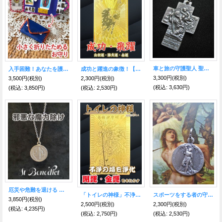
車と旅の守護聖人 聖クリストファー・メダイネックレス
入手困難！あなたを護る聖人★キッチュなメキシコのお守り
成功と躍進の象徴！【飛躍馬】護符 ビジネス出世運・勝負運・金運のお守り【2026年の干支】
3,300円
(税別)
3,500円
(税別)
2,300円
(税別)
(税込
:
3,630円)
(税込
:
3,850円)
(税込
:
2,530円)
厄災や危難を退ける 魔除けの聖ベネディクト★ペンダント
「トイレの神様」不浄を焼き尽くし浄化！開運・金運をもたらす★烏枢沙摩明王（うすさまみょうおう）護符
スポーツをする者の守護聖人 聖セバスチャン・メダイ
3,850円
(税別)
2,500円
(税別)
2,300円
(税別)
(税込
:
4,235円)
(税込
:
2,750円)
(税込
:
2,530円)