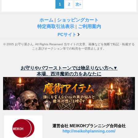
1
2
次
»
ホーム
|
ショッピングカート
特定商取引法表示
|
ご利用案内
PCサイト
© 2005 お守り屋さん. All Rights Reserved 当サイトの文章、画像などを無断で転記・転載する
こと及びオークション等での転売を一切禁止します。
お守りやパワーストーンでは物足りない方へ▼
本場、西洋魔術の力をあなたに
運営会社 MEIKOHプランニング合同会社
http://meikohplanning.com/