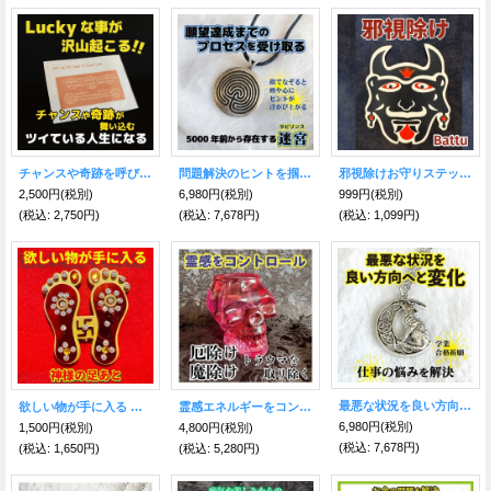
チャンスや奇跡を呼びツキをもたらす★魔術カード Goodluck
問題解決のヒントを掴む◎魔術ペンダント ラビリンス
邪視除けお守りステッカー Battu(バトゥ)
2,500円
(税別)
6,980円
(税別)
999円
(税別)
(税込
:
2,750円)
(税込
:
7,678円)
(税込
:
1,099円)
最悪な状況を良い方向へ変える魔術ペンダント ウルフムーン
欲しい物が手に入る 神様の足あと
霊感エネルギーをコントロール●クリスタルスカル 赤／LEDライト＆キャンドル付
6,980円
(税別)
1,500円
(税別)
4,800円
(税別)
(税込
:
7,678円)
(税込
:
1,650円)
(税込
:
5,280円)