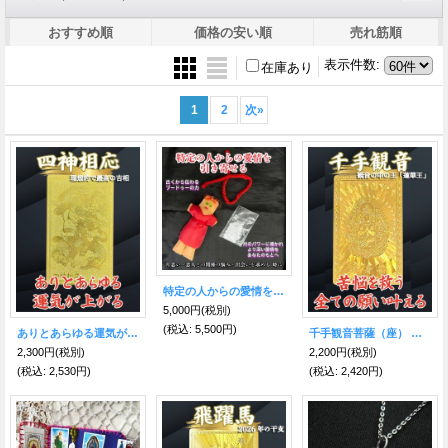
おすすめ順
価格の安い順
売れ筋順
表示件数
:
在庫あり
1
2
次
»
特定の人からの愛情を引き寄せる！ブードゥー人形 赤 ME
5,000円
(税別)
(税込
:
5,500円)
ありとあらゆる運気が上がる！四神相応★黄金護符（金）
千手観音菩薩（座） 金色護符〜千の眼と千の手で、苦悩を救いとり、全ての願い事を叶えてくれる
2,300円
(税別)
2,200円
(税別)
(税込
:
2,530円)
(税込
:
2,420円)