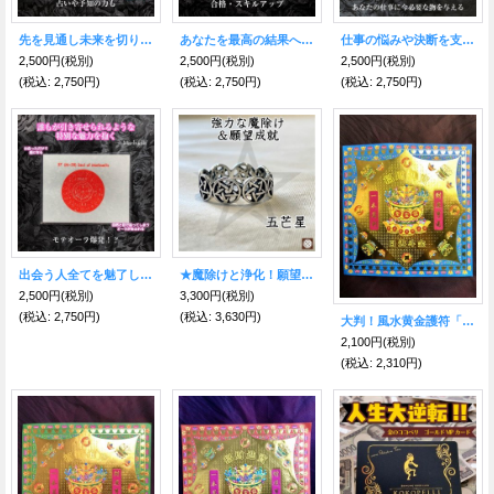
先を見通し未来を切り開く魔術カード Mercury
あなたを最高の結果へと導く魔術カード SymbolofSolomon
仕事の悩みや決断を支える魔術カード sealoftheair
2,500円
(税別)
2,500円
(税別)
2,500円
(税別)
(税込
:
2,750円)
(税込
:
2,750円)
(税込
:
2,750円)
出会う人全てを魅了し惚れさせる魔術カード Marbuelis
★魔除けと浄化！願望成就★五芒星（ペンタグラム）サークルリング
2,500円
(税別)
3,300円
(税別)
(税込
:
2,750円)
(税込
:
3,630円)
大判！風水黄金護符「招財進寳」青
2,100円
(税別)
(税込
:
2,310円)