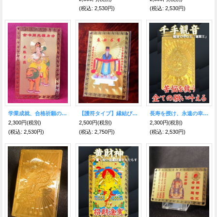
(税込
:
2,530円)
(税込
:
2,530円)
学業成就、合格祈願のお守り護符！知恵の神☆文殊菩薩
【護符タイプ】縁結びの神様★月下老人のお守り
長寿を授け、永遠の幸福を守る！普賢菩薩 護符
2,300円
(税別)
2,500円
(税別)
2,300円
(税別)
(税込
:
2,530円)
(税込
:
2,750円)
(税込
:
2,530円)