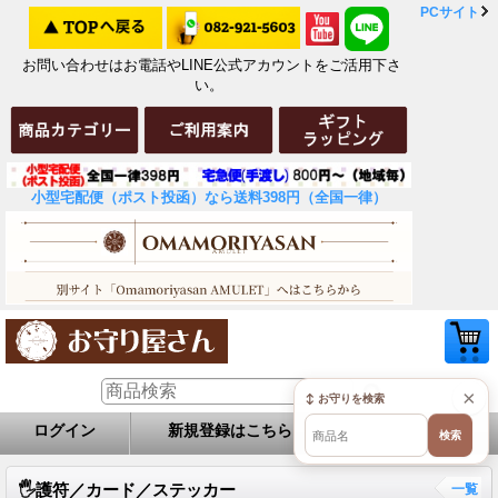
PCサイト
お問い合わせはお電話やLINE公式アカウントをご活用下さ
い。
小型宅配便（ポスト投函）なら送料398円（全国一律）
×
↕ お守りを検索
ログイン
新規登録はこちら
お問い合せ
検索
🖐️護符／カード／ステッカー
一覧