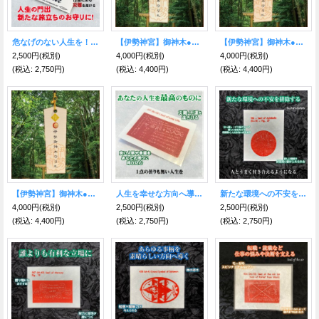
危なげのない人生を！セーフトラベルステッカー
【伊勢神宮】御神木●神のご縁札 金運財運
【伊勢神宮】御神木●神のご縁札 健康長寿
2,500円
(税別)
4,000円
(税別)
4,000円
(税別)
(税込
:
2,750円)
(税込
:
4,400円)
(税込
:
4,400円)
【伊勢神宮】御神木●神のご縁札 魔除厄除
人生を幸せな方向へ導く魔術カード LongLife
新たな環境への不安を排除する魔術カード Aziabelis
4,000円
(税別)
2,500円
(税別)
2,500円
(税別)
(税込
:
4,400円)
(税込
:
2,750円)
(税込
:
2,750円)