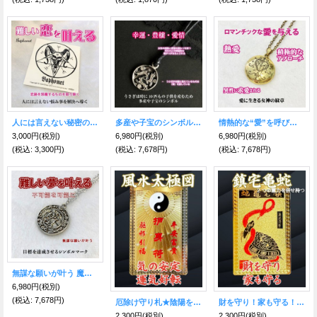
人には言えない秘密の恋が叶う魔術ステッカー バホメット 略奪愛や不倫など複雑恋愛・秘密の関係に！
多産や子宝のシンボル 幸運・豊穣・愛情をもたらす魔術ペンダント Rabbitmoon
情熱的な“愛”を呼び込む魔術ペンダント エルズリフレーダ
3,000円
(税別)
6,980円
(税別)
6,980円
(税別)
(税込
:
3,300円)
(税込
:
7,678円)
(税込
:
7,678円)
無謀な願いが叶う 魔術ペンダント ゴールズ
6,980円
(税別)
(税込
:
7,678円)
厄除け守り札★陰陽を整え、気を安定させ運気好転★風水太極図護符
財を守り！家も守る！鎮宅亀蛇（チンタクキダ）護符【2025年の干支】
2,300円
(税別)
2,300円
(税別)