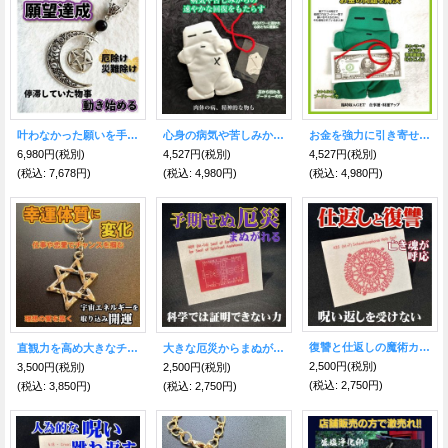
叶わなかった願いを手に入れる魔術ペンダント 月＆五芒星
心身の病気や苦しみから逃れる！ブードゥー人形 白
お金を強力に引き寄せ！ブードゥー人形 緑
6,980円
(税別)
4,527円
(税別)
4,527円
(税別)
(税込
:
7,678円)
(税込
:
4,980円)
(税込
:
4,980円)
復讐と仕返しの魔術カード SchemhamphorasHoly
直観力を高め大きなチャンスを掴む！六芒星キーホルダー
大きな厄災からまぬがれる魔術カード Earth
2,500円
(税別)
3,500円
(税別)
2,500円
(税別)
(税込
:
2,750円)
(税込
:
3,850円)
(税込
:
2,750円)