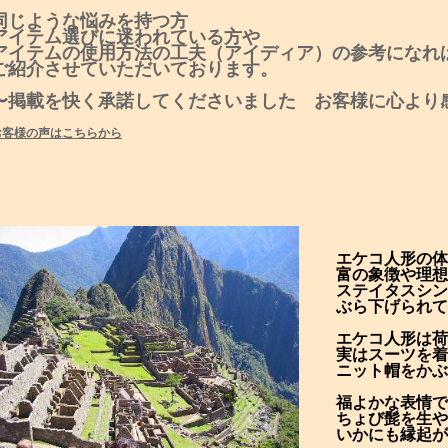
同じような悩みを持つ方
アイテム選びに迷われている方や
アイテムの使用方法の工夫（アイディア）の参考になれ
ご紹介させていただいております。
〜掲載を快く承諾してくださいました お客様に心より
お客様の声はこちらから
エケコ人形の体
富の象徴や理想
ステイタスシン
ぶら下げられて
エケコ人形は荷
実はスーツを着
ニット帽をかぶ
福よかな表情で
ちょび髭を生や
いかにも縁起が