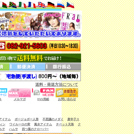
送料・発送方法について
ない商品もございます。）
ト
メルマガ
FAX用紙
お問い合わせ
アイテム
ボージョボー人形
不思議のメダイ
唐辛子ス
ィン
ワイルーロの実
風水アイテム
チベット天珠
ク
ルテ
ハムサ
四つ葉のクローバー