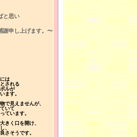
ばと思い
感謝申し上げます。〜
には
とされる
ボルが
います。
物で見えませんが、
ていて
っています。
大きく口を開け、
し、
良さそうです。