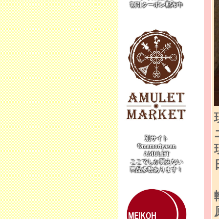
割引クーポン配布中
別サイト
Omamoriyasan
AMULET
ここでしか買えない
商品多数あります！