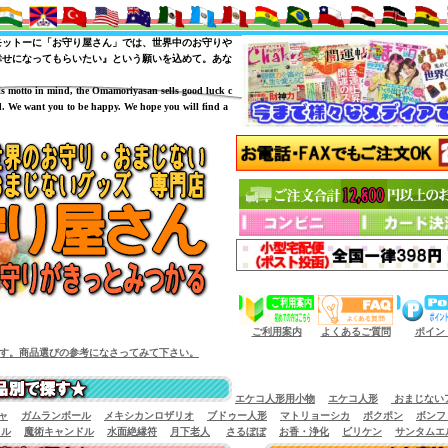
モットーに「お守り屋さん」では、世界中のお守りや
幸せになってもらいたい』という願いを込めて。あな
is motto in mind, the Omamoriyasan sells good luck c
. We want you to be happy. We hope you will find a
（商品サイズによっては小型宅配便が利用出来
ご利用案内
よくあるご質問
ポイン
。商品選びの参考になさってみて下さい。
エケコ人形用小物
エケコ人形
おまじない
ャ
ガムランボール
メキシカンロザリオ
ブドゥー人形
マトリョーシカ
ポクポン
ボンフ
イル
魔術キャンドル
水面絶縁符
月下老人
さるぼぼ
お香・浄化
ビリケン
サンタムエ