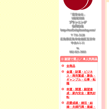
「運営会社」
MEIKOH
プランニング
合同会社
http://meikohplanning.com/
〒731-5128
広島県広島市佐伯区五日市
中央4-1-11
℡
082-921-5603
願望で選ぶ／ 🔔人気商品
／ SALE品
全商品
金運・財運・ビジネ
ス・商売繁盛・勝負・
ギャンブル・仕事・転
職
幸運・開運・願望達
成・家内安全・運気好
転
恋愛成就・婚活・結
婚・夫婦円満・復縁・