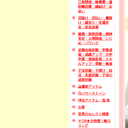
三角関係・略奪愛・遠
距離恋愛・縁結び・出
会い
厄除け・厄払い・魔除
け・縁切り・交通安
全・状況改善
健康・病気回復・精神
安定・人間関係・いじ
め・パワハラ
必勝合格祈願・学業成
就・成績アップ・大学
卒業・資格取得・スキ
ルアップ・受験・勉強
子宝祈願・子授け・妊
活・安産祈願・子供の
成長祈願
🔮魔術アイテム
🪞パワーストーン
浄化アイテム・塩 他
お香
世界のセレクト雑貨
￥550★大特価！輸入
リング