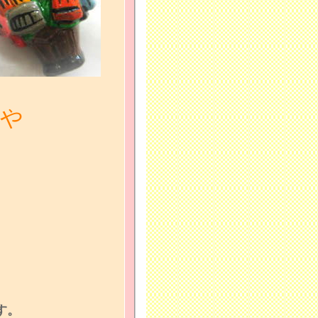
ーや
す。