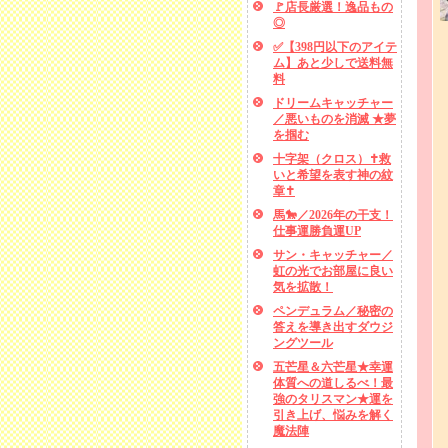
🚩店長厳選！逸品もの
◎
✅【398円以下のアイテ
ム】あと少しで送料無
料
ドリームキャッチャー
／悪いものを消滅 ★夢
を掴む
十字架（クロス）✝救
いと希望を表す神の紋
章✝
馬🐎／2026年の干支！
仕事運勝負運UP
サン・キャッチャー／
虹の光でお部屋に良い
気を拡散！
ペンデュラム／秘密の
答えを導き出すダウジ
ングツール
五芒星＆六芒星★幸運
体質への道しるべ！最
強のタリスマン★運を
引き上げ、悩みを解く
魔法陣