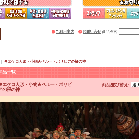
ご利用案内
｜
お問い合せ
商品検索
:
｜
🔔エケコ人形・小物★ペルー・ボリビアの福の神
商品一覧
🔔エケコ人形・小物★ペルー・ボリビ
商品並び替え
:
アの福の神