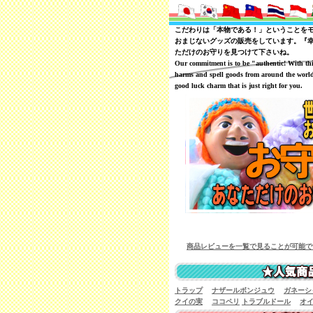
こだわりは「本物である！」ということを
おまじないグッズの販売をしています。『
ただけのお守りを見つけて下さいね。
Our commitment is to be "authentic! With th
harms and spell goods from around the world
good luck charm that is just right for you.
商品レビューを一覧で見ることが可能です
トラップ
ナザールボンジュウ
ガネーシ
クイの実
ココペリ
トラブルドール
オ