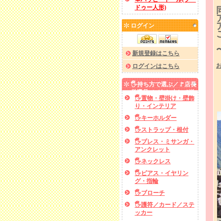
ドゥー人形)
ログイン
新規登録はこちら
ログインはこちら
🖐️持ち方で選ぶ／🚩店長
厳選品／✅あと少しで送
🖐️置物・壁掛け・壁飾
料無料
り・インテリア
🖐️キーホルダー
🖐️ストラップ・根付
🖐️ブレス・ミサンガ・
アンクレット
🖐️ネックレス
🖐️ピアス・イヤリン
グ・指輪
🖐️ブローチ
🖐️護符／カード／ステ
ッカー