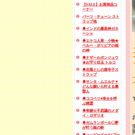
【SALE】お買得品コ
ーナー
パーツ・チェーン スト
ラップ他
🔔インドの最高神ガネ
ーシャ
🔔エケコ人形・小物★
ペルー・ボリビアの福
の神
🔔ナザールボンジュウ
★お守り目玉 トルコ
🔔厄落としの唐辛子ス
トラップ
🔔サンタ・ムエルテ▼
どんな願いも叶える裏
聖人
🔔ココペリ♥幸せを呼
ぶ精霊
🔔奇跡☆不思議のメダ
イ・ロザリオ
🔔ガムランボール〇夢
が叶う銀の鈴
🔔ハッピードール(ブー