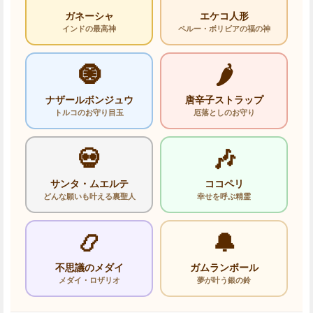
ガネーシャ
エケコ人形
インドの最高神
ペルー・ボリビアの福の神
🧿
🌶️
ナザールボンジュウ
唐辛子ストラップ
トルコのお守り目玉
厄落としのお守り
💀
🎶
サンタ・ムエルテ
ココペリ
どんな願いも叶える裏聖人
幸せを呼ぶ精霊
📿
🔔
不思議のメダイ
ガムランボール
メダイ・ロザリオ
夢が叶う銀の鈴