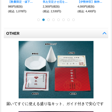
【魔除・家内安全】伊勢神宮 御神木●お守りブレスレット 天眼石
金を掴む 積重古銭持ち龍
金が出ていかない 積重風水古銭巻き付き龍
10,000円
(税別)
2,300円
(税別)
2,300円
(税別)
(税込
:
11,000円)
(税込
:
2,530円)
(税込
:
2,530円)
OTHER
届いてすぐに使える盛り塩キット、ガイド付きで安心です