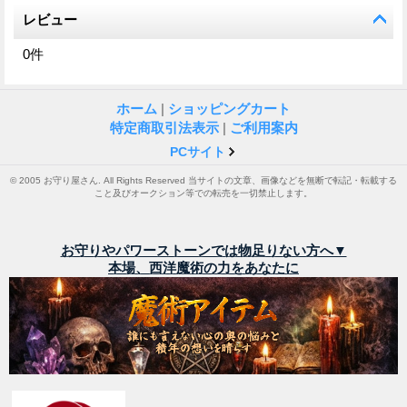
レビュー
0
件
ホーム
|
ショッピングカート
特定商取引法表示
|
ご利用案内
PCサイト
© 2005 お守り屋さん. All Rights Reserved 当サイトの文章、画像などを無断で転記・転載する
こと及びオークション等での転売を一切禁止します。
お守りやパワーストーンでは物足りない方へ▼
本場、西洋魔術の力をあなたに