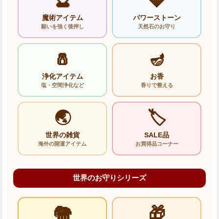
🔮
💎
魔術アイテム
パワーストーン
願いを強く後押し
天然石のお守り
🧂
🪔
浄化アイテム
お香
塩・空間浄化など
香りで整える
🌏
🏷️
世界の雑貨
SALE品
海外の開運アイテム
お買得品コーナー
世界のお守りシリーズ
🐘
🎁