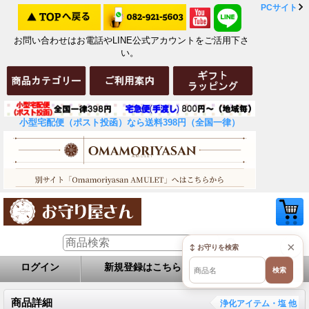
PCサイト
お問い合わせはお電話やLINE公式アカウントをご活用下さ
い。
小型宅配便（ポスト投函）なら送料398円（全国一律）
×
↕ お守りを検索
ログイン
新規登録はこちら
お問い合せ
検索
商品詳細
浄化アイテム・塩 他