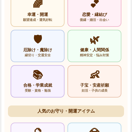
🌈
💕
幸運・開運
恋愛・縁結び
願望達成・運気好転
復縁・婚活・出会い
🛡️
🌿
厄除け・魔除け
健康・人間関係
縁切り・交通安全
精神安定・悩み対策
📚
👶
合格・学業成就
子宝・安産祈願
受験・資格・勉強
妊活・子供の成長
人気のお守り・開運アイテム