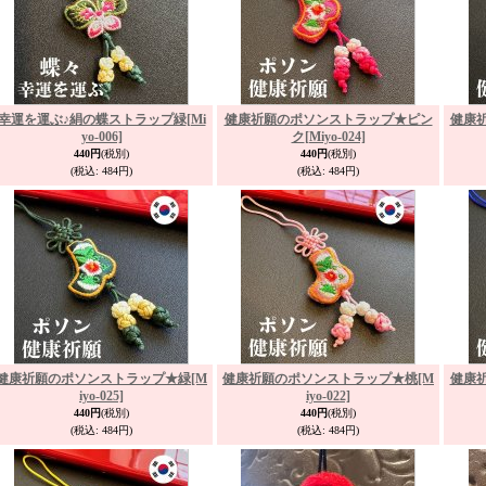
幸運を運ぶ♪絹の蝶ストラップ緑
[Mi
健康祈願のポソンストラップ★ピン
健康
yo-006]
ク
[Miyo-024]
440円
(税別)
440円
(税別)
(税込
:
484円)
(税込
:
484円)
健康祈願のポソンストラップ★緑
[M
健康祈願のポソンストラップ★桃
[M
健康
iyo-025]
iyo-022]
440円
(税別)
440円
(税別)
(税込
:
484円)
(税込
:
484円)