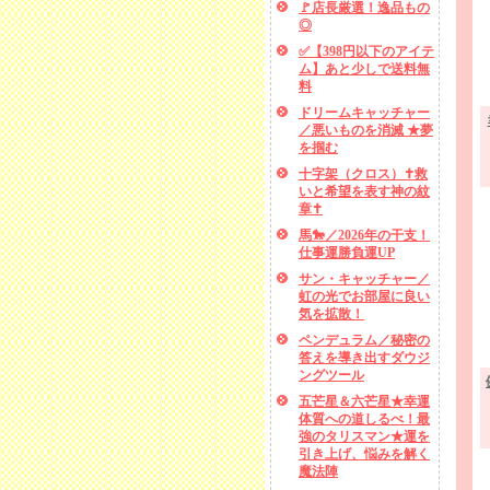
🚩店長厳選！逸品もの
◎
✅【398円以下のアイテ
ム】あと少しで送料無
料
ドリームキャッチャー
／悪いものを消滅 ★夢
を掴む
十字架（クロス）✝救
いと希望を表す神の紋
章✝
馬🐎／2026年の干支！
仕事運勝負運UP
サン・キャッチャー／
虹の光でお部屋に良い
気を拡散！
ペンデュラム／秘密の
答えを導き出すダウジ
ングツール
五芒星＆六芒星★幸運
体質への道しるべ！最
強のタリスマン★運を
引き上げ、悩みを解く
魔法陣