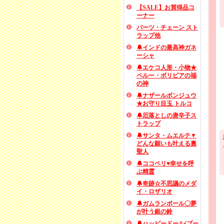
【SALE】お買得品コ
ーナー
パーツ・チェーン スト
ラップ他
🔔インドの最高神ガネ
ーシャ
🔔エケコ人形・小物★
ペルー・ボリビアの福
の神
🔔ナザールボンジュウ
★お守り目玉 トルコ
🔔厄落としの唐辛子ス
トラップ
🔔サンタ・ムエルテ▼
どんな願いも叶える裏
聖人
🔔ココペリ♥幸せを呼
ぶ精霊
🔔奇跡☆不思議のメダ
イ・ロザリオ
🔔ガムランボール〇夢
が叶う銀の鈴
🔔ハッピードール(ブー