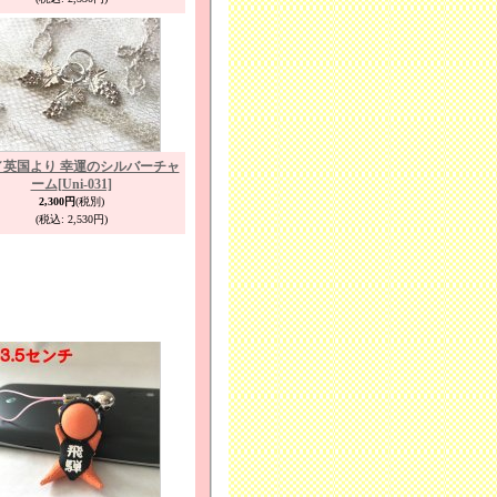
／英国より 幸運のシルバーチャ
ーム
[Uni-031]
2,300円
(税別)
(税込
:
2,530円)