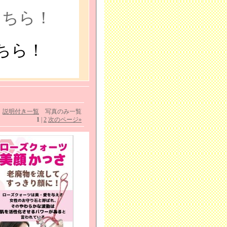
こちら！
ちら！
説明付き一覧
写真のみ一覧
1
|
2
次のページ
»