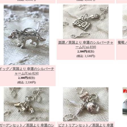
楽譜／英国より 幸運のシルバーチャ
葡萄
ーム
[Uni-030]
2,300円
(税別)
(税込
:
2,530円)
ドッグ／英国より 幸運のシルバーチ
ャーム
[Uni-024]
2,300円
(税別)
(税込
:
2,530円)
ガーデンセット／英国より 幸運のシ
ビクトリアンセット／英国より 幸運