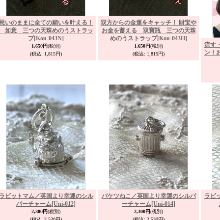
思いのままに全ての願いを叶える！
双方からの金運をキャッチ！ 財宝や
如意 三つの天珠めのうストラッ
お金を蓄える 双寶瓶 三つの天珠
プ
[Kou-043N]
めのうストラップ
[Kou-043H]
流す
1,650円
(税別)
1,650円
(税別)
ン！
(税込
:
1,815円)
(税込
:
1,815円)
ラビットマム／英国より幸運のシル
バケツねこ／英国より幸運のシルバ
ラビ
バーチャーム
[Uni-012]
ーチャーム
[Uni-014]
2,300円
(税別)
2,300円
(税別)
(税込
:
2,530円)
(税込
:
2,530円)