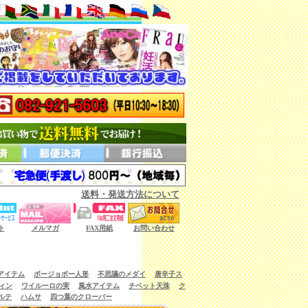
送料・発送方法について
ない商品もございます。）
ト
メルマガ
FAX用紙
お問い合わせ
アイテム
ボージョボー人形
不思議のメダイ
唐辛子ス
ィン
ワイルーロの実
風水アイテム
チベット天珠
ク
ルテ
ハムサ
四つ葉のクローバー