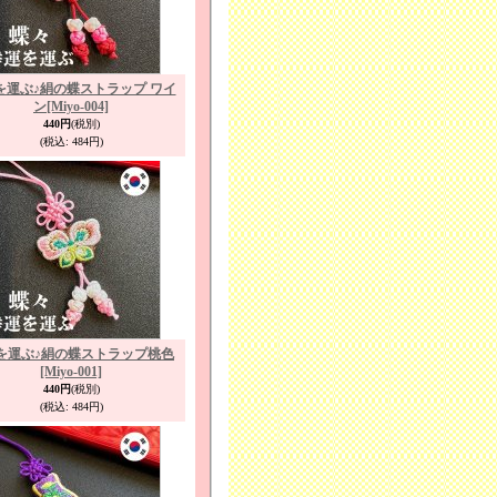
を運ぶ♪絹の蝶ストラップ ワイ
ン
[Miyo-004]
440円
(税別)
(税込
:
484円)
を運ぶ♪絹の蝶ストラップ桃色
[Miyo-001]
440円
(税別)
(税込
:
484円)