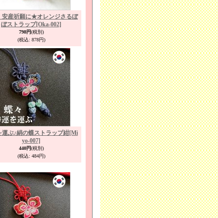
・安産祈願に★オレンジさるぼ
ぼストラップ
[Oka-002]
798円
(税別)
(税込
:
878円)
を運ぶ♪絹の蝶ストラップ紺
[Mi
yo-007]
440円
(税別)
(税込
:
484円)