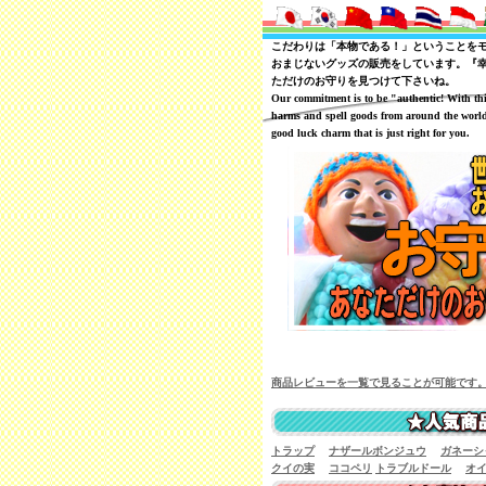
こだわりは「本物である！」ということを
おまじないグッズの販売をしています。『
ただけのお守りを見つけて下さいね。
Our commitment is to be "authentic! With th
harms and spell goods from around the world
good luck charm that is just right for you.
商品レビューを一覧で見ることが可能です
トラップ
ナザールボンジュウ
ガネーシ
クイの実
ココペリ
トラブルドール
オ