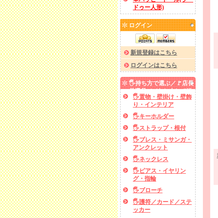
ドゥー人形)
ログイン
新規登録はこちら
ログインはこちら
🖐️持ち方で選ぶ／🚩店長
厳選品／✅あと少しで送
🖐️置物・壁掛け・壁飾
料無料
り・インテリア
🖐️キーホルダー
🖐️ストラップ・根付
🖐️ブレス・ミサンガ・
アンクレット
🖐️ネックレス
🖐️ピアス・イヤリン
グ・指輪
🖐️ブローチ
🖐️護符／カード／ステ
ッカー