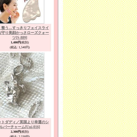
・整う…すっきりフェイスライ
お守り美顔かっさローズクォー
ツ
[S-889]
1,400円
(税別)
(税込
:
1,540円)
ットダディ／英国より幸運のシ
ルバーチャーム
[Uni-016]
2,300円
(税別)
(税込
:
2,530円)