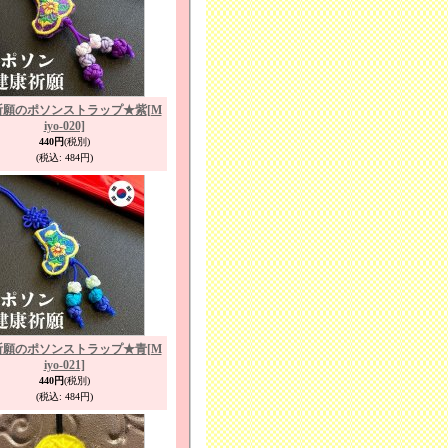
祈願のポソンストラップ★紫
[M
iyo-020]
440円
(税別)
(税込
:
484円)
祈願のポソンストラップ★青
[M
iyo-021]
440円
(税別)
(税込
:
484円)