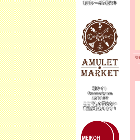
割引クーポン配布中
登
別サイト
Omamoriyasan
AMULET
ここでしか買えない
商品多数あります！