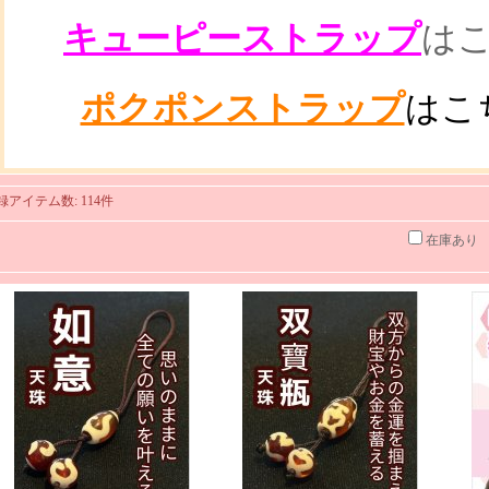
キューピーストラップ
は
ポクポンストラップ
はこ
録アイテム数
:
114件
在庫あり