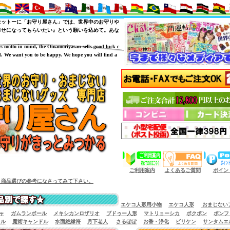
モットーに「お守り屋さん」では、世界中のお守りや
幸せになってもらいたい』という願いを込めて。あな
is motto in mind, the Omamoriyasan sells good luck c
. We want you to be happy. We hope you will find a
（商品サイズによっては小型宅配便が利用出来
ご利用案内
よくあるご質問
ポイン
。商品選びの参考になさってみて下さい。
エケコ人形用小物
エケコ人形
おまじない
ャ
ガムランボール
メキシカンロザリオ
ブドゥー人形
マトリョーシカ
ポクポン
ボンフ
イル
魔術キャンドル
水面絶縁符
月下老人
さるぼぼ
お香・浄化
ビリケン
サンタムエ