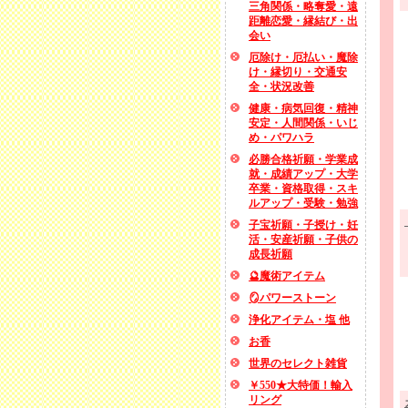
三角関係・略奪愛・遠
距離恋愛・縁結び・出
会い
厄除け・厄払い・魔除
け・縁切り・交通安
全・状況改善
健康・病気回復・精神
安定・人間関係・いじ
め・パワハラ
必勝合格祈願・学業成
就・成績アップ・大学
卒業・資格取得・スキ
ルアップ・受験・勉強
子宝祈願・子授け・妊
活・安産祈願・子供の
成長祈願
🔮魔術アイテム
🪞パワーストーン
浄化アイテム・塩 他
お香
世界のセレクト雑貨
￥550★大特価！輸入
リング