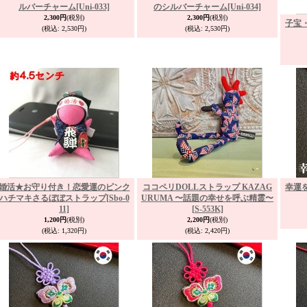
ルバーチャーム
[Uni-033]
のシルバーチャーム
[Uni-034]
2,300円
(税別)
2,300円
(税別)
子宝
(税込
:
2,530円)
(税込
:
2,530円)
婚活★お守り付き！恋愛運のピンク
ココペリDOLLストラップ KAZAG
幸運
ハチマキさるぼぼストラップ
[Sbo-0
URUMA 〜話題の幸せを呼ぶ精霊〜
11]
[S-553K]
1,200円
(税別)
2,200円
(税別)
(税込
:
1,320円)
(税込
:
2,420円)