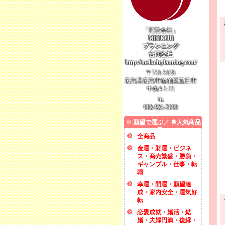
「運営会社」
MEIKOH
プランニング
合同会社
http://meikohplanning.com/
〒731-5128
広島県広島市佐伯区五日市
中央4-1-11
℡
082-921-5603
願望で選ぶ／ 🔔人気商品
／ SALE品
全商品
金運・財運・ビジネ
ス・商売繁盛・勝負・
ギャンブル・仕事・転
職
幸運・開運・願望達
成・家内安全・運気好
転
恋愛成就・婚活・結
婚・夫婦円満・復縁・