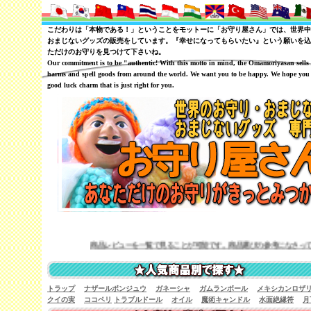
こだわりは「本物である！」ということをモットーに「お守り屋さん」では、世界中
おまじないグッズの販売をしています。『幸せになってもらいたい』という願いを込
ただけのお守りを見つけて下さいね。
Our commitment is to be "authentic! With this motto in mind, the Omamoriyasan sells
harms and spell goods from around the world. We want you to be happy. We hope you 
good luck charm that is just right for you.
商品レビューを一覧で見ることが可能です。商品選びの参考になさってみて下さい。
トラップ
ナザールボンジュウ
ガネーシャ
ガムランボール
メキシカンロザ
クイの実
ココペリ
トラブルドール
オイル
魔術キャンドル
水面絶縁符
月