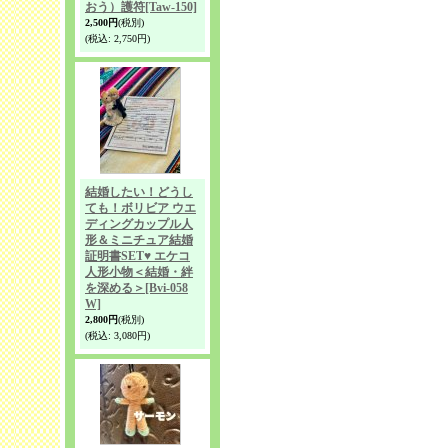
おう）護符
[Taw-150]
2,500円
(税別)
(税込
:
2,750円)
結婚したい！どうし
ても！ボリビア ウエ
ディングカップル人
形＆ミニチュア結婚
証明書SET♥ エケコ
人形小物＜結婚・絆
を深める＞
[Bvi-058
W]
2,800円
(税別)
(税込
:
3,080円)