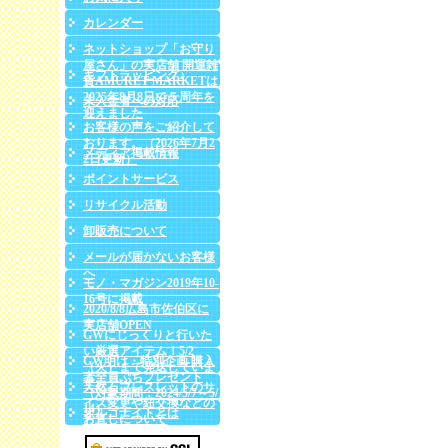
カレンダー
ネットショップ「お守り
屋さん」の実店舗 開運雑
ギフトラッピング♪
貨AMURET MARKETは
2025年8月8日で５周年を
未入金者への対応
迎えました
お客様の声をご紹介して
おります。（2026年7月2
メディア掲載情報
2日更新）
ポイントサービス
リサイクル活動
卸販売について
メールが届かないお客様
へ
モノ・マガジン2019年10-
16号に掲載
2020/8/8広島市佐伯区に
実店舗OPEN
GWにじっくりと行いた
い厳選アイテム！5/2
GW明け・特別企画 購入
（火）まで発送していま
者全員ぷちプレゼント
す♪
天然石ブレスレットのサ
（対象期間：2024/5/7～5/
イズ変更や紐交換などの
14）
オルゴナイトとは
お直しについて