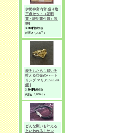
伊勢神宮内宮 盛り塩
三点セット（証明
書・説明書付属）
[S-
80]
3,880円
(税別)
(税込
:
4,268円)
愛をもたらし願いを
叶える◎金のハート
リング マリア
[San-04
6R]
3,500円
(税別)
(税込
:
3,850円)
どんな願いも叶える
といわれる！サン