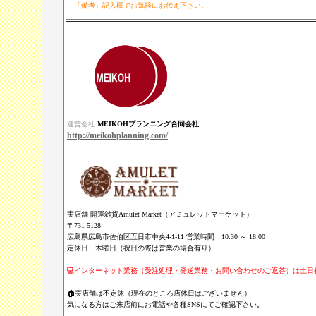
「備考」記入欄でお気軽にお伝え下さい。
運営会社
MEIKOHプランニング合同会社
http://meikohplanning.com/
実店舗 開運雑貨Amulet Market（アミュレットマーケット）
〒731-5128
広島県広島市佐伯区五日市中央4-1-11 営業時間 10:30 ～ 18:00
定休日 木曜日（祝日の際は営業の場合有り）
💻インターネット業務（受注処理・発送業務・お問い合わせのご返答）は土
🏠実店舗は不定休（現在のところ店休日はございません）
気になる方はご来店前にお電話や各種SNSにてご確認下さい。