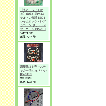
【光る！ライト付
き】幸福を届ける♪
ケルトの伝説 BIG！
シャムロック・レプ
ラコーン ポット・オ
ブ・ゴールド
[S-31F]
4,980円
(税別)
(税込
:
5,478円)
邪視除けお守りステ
ッカー Battu(バトゥ)
[Ot-708B]
999円
(税別)
(税込
:
1,099円)