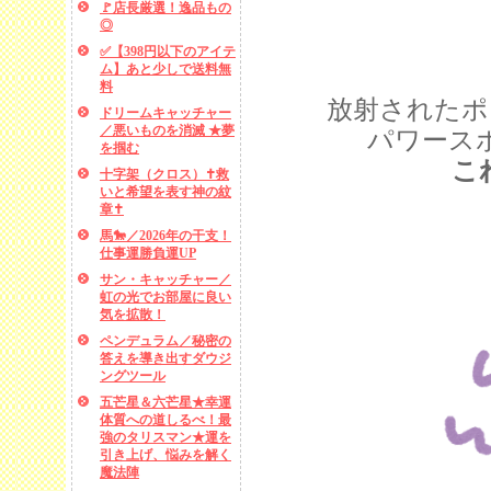
🚩店長厳選！逸品もの
◎
✅【398円以下のアイテ
ム】あと少しで送料無
料
放射された
ポ
ドリームキャッチャー
／悪いものを消滅 ★夢
パワース
を掴む
こ
十字架（クロス）✝救
いと希望を表す神の紋
章✝
馬🐎／2026年の干支！
仕事運勝負運UP
サン・キャッチャー／
虹の光でお部屋に良い
気を拡散！
ペンデュラム／秘密の
答えを導き出すダウジ
ングツール
五芒星＆六芒星★幸運
体質への道しるべ！最
強のタリスマン★運を
引き上げ、悩みを解く
魔法陣