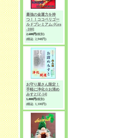
最強の金運力を持
つ！！ココペリゴー
ルドプレミアム♪
[Gra
-100]
2,680円
(税別)
(税込
:
2,948円)
お守り屋さん限定！
手軽に浄化☆お清め
みすと
[Z-14]
1,000円
(税別)
(税込
:
1,100円)