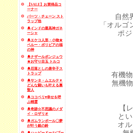
【SALE】お買得品コ
ーナー
自然
パーツ・チェーン スト
ラップ他
「オルゴ
🔔インドの最高神ガネ
ポジ
ーシャ
🔔エケコ人形・小物★
ペルー・ボリビアの福
の神
🔔ナザールボンジュウ
★お守り目玉 トルコ
🔔厄落としの唐辛子ス
有機物
トラップ
🔔サンタ・ムエルテ▼
無機
どんな願いも叶える裏
聖人
🔔ココペリ♥幸せを呼
ぶ精霊
【
🔔奇跡☆不思議のメダ
イ・ロザリオ
とい
🔔ガムランボール〇夢
オル
が叶う銀の鈴
無
🔔ハッピードール(ブー