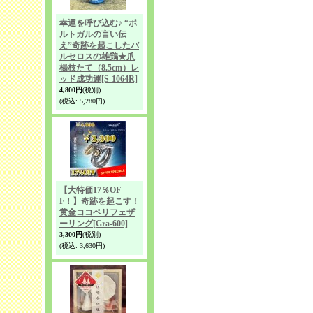
幸運を呼び込む♪ “ポ
ルトガルの言い伝
え”奇跡を起こしたバ
ルセロスの雄鶏★爪
楊枝たて（8.5cm）レ
ッド成功運
[S-1064R]
4,800円
(税別)
(税込
:
5,280円)
【大特価17％OF
F！】奇跡を起こす！
黄金ココペリフェザ
ーリング
[Gra-600]
3,300円
(税別)
(税込
:
3,630円)