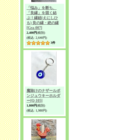
「悩み」を断ち、
「良縁」を固く結
ぶ！縁紐(えにしひ
も) 良の縁・絶の縁
[Gra-007]
2,400円
(税別)
(税込
:
2,640円)
3
件
魔除けのナザールボ
ンジュウキーホルダ
ー
[Q-105]
1,800円
(税別)
(税込
:
1,980円)