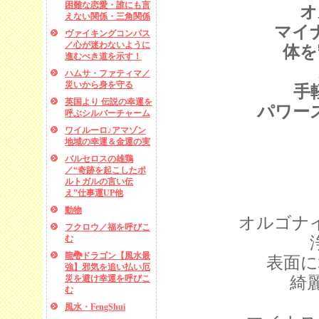
困難な恋愛・誰にも言
オ
えない関係・三角関係
マイ
ヴァイキングコンパス
／心が迷わないように
体を
進むべき道を示す！
ハムサ・ファティマ／
災いから身を守る
手
英国より 伝説の幸運を
パワー
呼ぶシルバーチャーム
ワイルーロ♪アマゾン
地域の幸運＆金運の実
バルセロスの雄鶏
／“奇跡を起こしたポ
ルトガルの言い伝
え”仕事運UP他
動物
オルゴナ
フクロウ／福を呼びこ
む
龍🐉ドラゴン【風水最
表面に
強】邪気を追い払い厄
綺
災を避け幸運を呼びこ
む
風水・FengShui