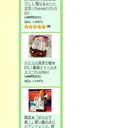
ワイト 聖なるルーン
文字〜Vegvisir〜
[S-11
42]
2,800円
(税別)
(税込
:
3,080円)
1
件
エケコ人形用小物★
DX！豪遊ドリームキ
ャリー
[S-420dx]
3,800円
(税別)
(税込
:
4,180円)
限定★『ボリビア
産！』青い瞳のボリ
ビアンフェイス♪ 荷