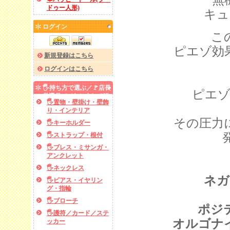
ドゥー人形)
キュ
ログイン
こ
ピエゾ効
新規登録はこちら
ログインはこちら
🖐️持ち方で選ぶ／🚩店長
ピエゾ
厳選品／✅あと少しで送
🖐️置物・壁掛け・壁飾
料無料
り・インテリア
その圧力
🖐️キーホルダー
🖐️ストラップ・根付
🖐️ブレス・ミサンガ・
アンクレット
🖐️ネックレス
ネガ
🖐️ピアス・イヤリン
グ・指輪
🖐️ブローチ
ポジ
🖐️護符／カード／ステ
オルゴナ
ッカー