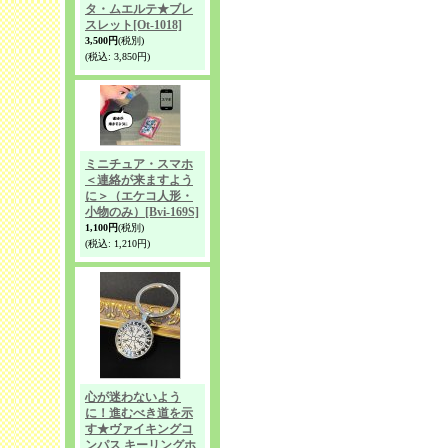
タ・ムエルテ★ブレ
スレット
[Ot-1018]
3,500円
(税別)
(税込
:
3,850円)
ミニチュア・スマホ
＜連絡が来ますよう
に＞（エケコ人形・
小物のみ）
[Bvi-169S]
1,100円
(税別)
(税込
:
1,210円)
心が迷わないよう
に！進むべき道を示
す★ヴァイキングコ
ンパス キーリングホ