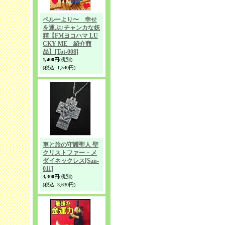
ペルーより〜 幸せ
を運ぶ♪チャンカな妖
精【FMヨコハマ LU
CKY ME 紹介商
品】
[Tot-008]
1,400円
(税別)
(税込
:
1,540円)
車と旅の守護聖人 聖
クリストファー・メ
ダイネックレス
[San-
011]
3,300円
(税別)
(税込
:
3,630円)