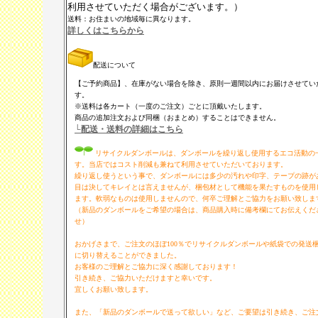
利用させていただく場合がございます。）
送料：お住まいの地域毎に異なります。
詳しくはこちらから
配送について
【ご予約商品】、在庫がない場合を除き、原則一週間以内にお届けさせてい
す。
※送料は各カート（一度のご注文）ごとに頂戴いたします。
商品の追加注文および同梱（おまとめ）することはできません。
└配送・送料の詳細はこちら
リサイクルダンボールは、ダンボールを繰り返し使用するエコ活動の
す。当店ではコスト削減も兼ねて利用させていただいております。
繰り返し使うという事で、ダンボールには多少の汚れや印字、テープの跡が
目は決してキレイとは言えませんが、梱包材として機能を果たすものを使用
ます。軟弱なものは使用しませんので、何卒ご理解とご協力をお願い致しま
（新品のダンボールをご希望の場合は、商品購入時に備考欄にてお伝えくだ
せ）
おかげさまで、ご注文のほぼ100％でリサイクルダンボールや紙袋での発送
に切り替えることができました。
お客様のご理解とご協力に深く感謝しております！
引き続き、ご協力いただけますと幸いです。
宜しくお願い致します。
また、「新品のダンボールで送って欲しい」など、ご要望は引き続き、ご注