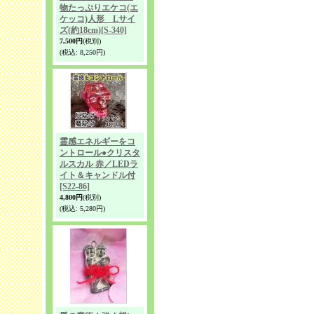
物たっぷりエケコ(エ
ケッコ)人形 Lサイ
ズ(約18cm)
[S-340]
7,500円
(税別)
(税込
:
8,250円)
霊感エネルギーをコ
ントロール●クリスタ
ルスカル 赤／LEDラ
イト＆キャンドル付
[S22-86]
4,800円
(税別)
(税込
:
5,280円)