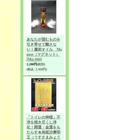
あなたが望むものを
引き寄せて離さな
い！魔術オイル Ma
gnet（マグネット）
[Mjt-044]
2,200円
(税別)
(税込
:
2,420円)
「トイレの神様」不
浄を焼き尽くし浄
化！開運・金運をも
たらす★烏枢沙摩明
王（うすさまみょう