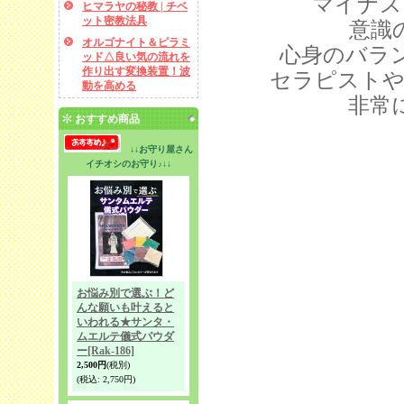
マイナス
ヒマラヤの秘教 | チベ
ット密教法具
意識
オルゴナイト＆ピラミ
心身のバラ
ッド△良い気の流れを
作り出す変換装置！波
セラピストや
動を高める
非常
おすすめ商品
↓↓お守り屋さん
イチオシのお守り♪↓↓
お悩み別で選ぶ！ど
んな願いも叶えると
いわれる★サンタ・
ムエルテ儀式パウダ
ー
[Rak-186]
2,500円
(税別)
(税込
:
2,750円)