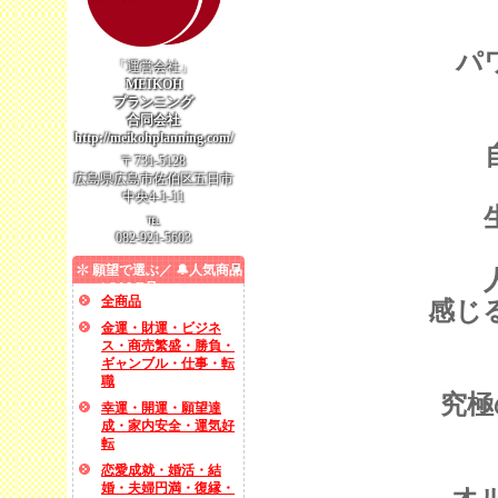
パ
「運営会社」
MEIKOH
プランニング
合同会社
http://meikohplanning.com/
〒731-5128
広島県広島市佐伯区五日市
中央4-1-11
℡
082-921-5603
願望で選ぶ／ 🔔人気商品
／ SALE品
全商品
感じ
金運・財運・ビジネ
ス・商売繁盛・勝負・
ギャンブル・仕事・転
職
究極
幸運・開運・願望達
成・家内安全・運気好
転
恋愛成就・婚活・結
婚・夫婦円満・復縁・
オ