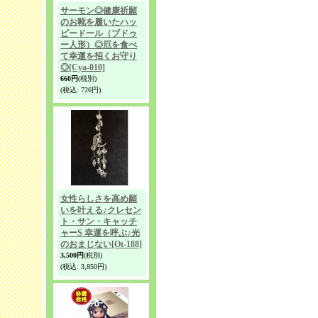
サーモン◎健康祈願
のお靴を履いたハッ
ピードール（ブドゥ
ー人形）◎厄を食べ
て幸運を招くお守り
◎
[Cya-010]
660円
(税別)
(税込
:
726円)
女性らしさを高め願
いを叶える♪クレセン
ト・サン・キャッチ
ャーS 幸運を呼ぶ♪光
のおまじない
[Ot-188]
3,500円
(税別)
(税込
:
3,850円)