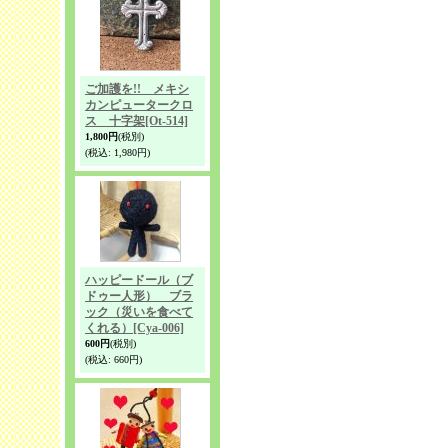
ご加護を!! メキシ
カンピュータークロ
ス 十字架
[Ot-514]
1,800円
(税別)
(税込
:
1,980円)
ハッピードール（ブ
ドゥー人形） ブラ
ック（災いを食べて
くれる）
[Cya-006]
600円
(税別)
(税込
:
660円)