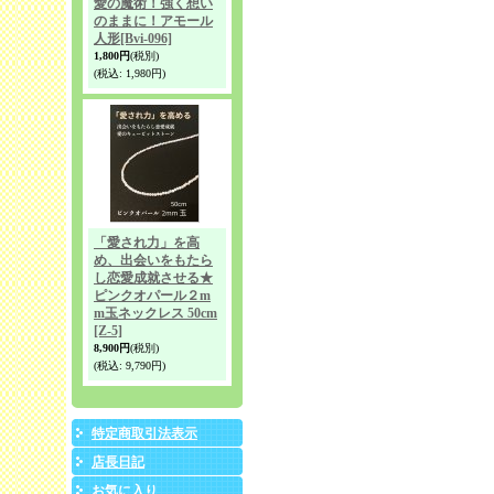
愛の魔術！強く想い
のままに！アモール
人形
[Bvi-096]
1,800円
(税別)
(税込
:
1,980円)
「愛され力」を高
め、出会いをもたら
し恋愛成就させる★
ピンクオパール２m
m玉ネックレス 50cm
[Z-5]
8,900円
(税別)
(税込
:
9,790円)
特定商取引法表示
店長日記
お気に入り