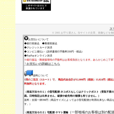
ス
© 2005 お守り屋さん. 当サイトの文章、画像な
お支払いについて
◆銀行前振込 ◆郵便前振込
◆クレジットカード決済
◆コンビニ後払い（請求書発行手数料330円・税込)
◆PayPayオンライン決済
※銀行振込・郵便振替時の手数料はお客様負担となります。あらかじめご了承
└お支払いの詳細はこちら
送料について
1回のご注文（1カート）で、 商品代金合計が12,800円（税抜）13,824円（税
料無料となります。
（発送方法その１）小型宅配便-ネコポスもしくはクリックポスト（受取不要
函。日時指定は出来ません、破損や紛失時の補償も有りません。）
送料：全国一律398円（商品サイズによっては小型宅配便が利用出来ない商品
す。）
（一部地域のお客様は別の配
（発送方法その２）宅配便
-
ヤマト運輸