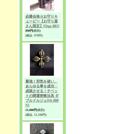
必勝合格☆お守りキ
ューピー【お守り屋
さん限定】
[Oqp-001]
890円
(税別)
(税込
:
979円)
最強！邪気を祓い、
あらゆる事を成功・
成就させる！チベッ
トの開運密教法具 ダ
ブルドルジェ
[Ot-880
N]
11,000円
(税別)
(税込
:
12,100円)