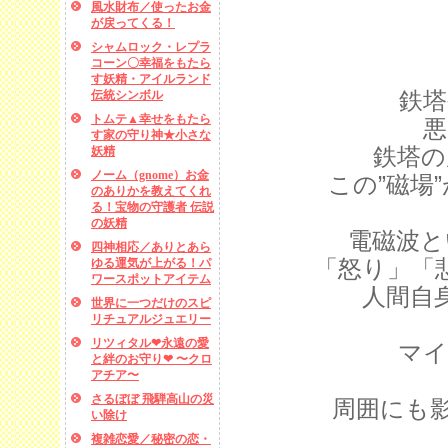
風水財布／使ったお金
が戻ってくる！
シャムロック・レプラ
コーン〇幸福をもたら
す妖精・アイルランド
鉄塔
伝統シンボル
トムテ▲幸せをもたら
悪
す家の守り神★小さな
鉄塔の
妖精
ノーム（gnome）お金
この”磁場
のありかを教えてくれ
る！宝物の守護者 伝説
の妖精
電磁波と
四神相応／ありとあら
「怒り」「
ゆる運気が上がる！パ
ワースポットアイテム
人間自
世界に一つだけのスピ
リチュアルジュエリー
リツィタル❤永遠の愛
マイ
と絆のお守り❤ 〜クロ
アチア〜
さるぼぼ 飛騨高山の災
周囲にも
い除け
複雑恋愛／秘密の恋・