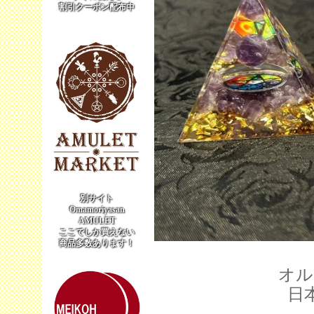
割引クーポン配布中
別サイト
Omamoriyasan
AMULET
ここでしか買えない
商品多数あります！
オル
日