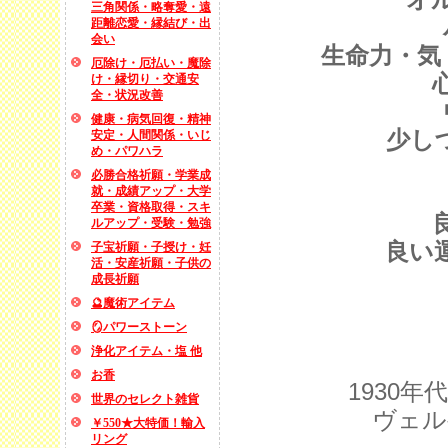
三角関係・略奪愛・遠
距離恋愛・縁結び・出
会い
生命力・気
厄除け・厄払い・魔除
け・縁切り・交通安
全・状況改善
健康・病気回復・精神
少し
安定・人間関係・いじ
め・パワハラ
必勝合格祈願・学業成
就・成績アップ・大学
卒業・資格取得・スキ
ルアップ・受験・勉強
良い
子宝祈願・子授け・妊
活・安産祈願・子供の
成長祈願
🔮魔術アイテム
🪞パワーストーン
浄化アイテム・塩 他
お香
1930
世界のセレクト雑貨
ヴェル
￥550★大特価！輸入
リング