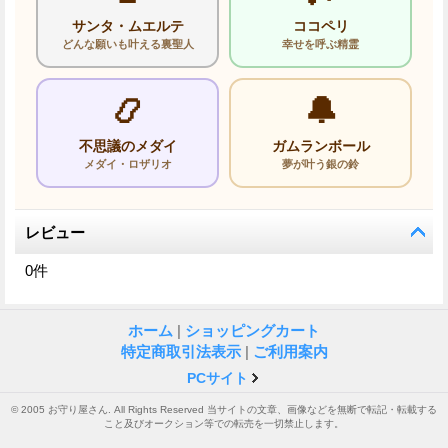
サンタ・ムエルテ
ココペリ
どんな願いも叶える裏聖人
幸せを呼ぶ精霊
📿
🔔
不思議のメダイ
ガムランボール
メダイ・ロザリオ
夢が叶う銀の鈴
レビュー
0
件
ホーム
|
ショッピングカート
特定商取引法表示
|
ご利用案内
PCサイト
© 2005 お守り屋さん. All Rights Reserved 当サイトの文章、画像などを無断で転記・転載する
こと及びオークション等での転売を一切禁止します。