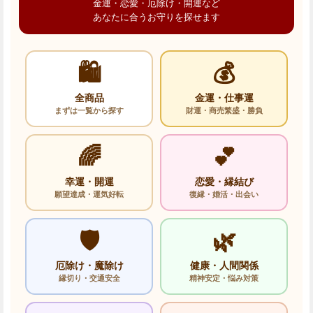
金運・恋愛・厄除け・開運など
あなたに合うお守りを探せます
🛍️
💰
全商品
金運・仕事運
まずは一覧から探す
財運・商売繁盛・勝負
🌈
💕
幸運・開運
恋愛・縁結び
願望達成・運気好転
復縁・婚活・出会い
🛡️
🌿
厄除け・魔除け
健康・人間関係
縁切り・交通安全
精神安定・悩み対策