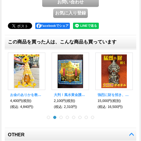
Facebookでシェア
この商品を買った人は、こんな商品も買っています
お金のありかを教えてくれる！宝物の守護者 伝説の妖精gnome（ノーム）ハニー
大判！風水黄金護符「招財進寳」青
強烈に財を招き、お金に関する願いを叶える！チベット富の守護神 女財神ザキラム ペンダント
4,400円
(税別)
2,100円
(税別)
15,000円
(税別)
(税込
:
4,840円)
(税込
:
2,310円)
(税込
:
16,500円)
OTHER