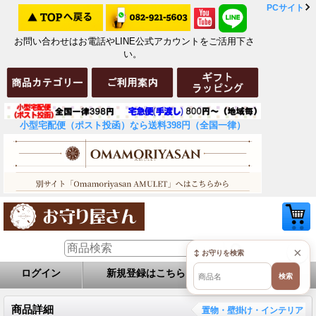
PCサイト
お問い合わせはお電話やLINE公式アカウントをご活用下さ
い。
小型宅配便（ポスト投函）なら送料398円（全国一律）
×
↕ お守りを検索
ログイン
新規登録はこちら
お問い合せ
検索
商品詳細
置物・壁掛け・インテリア