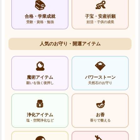
📚
👶
合格・学業成就
子宝・安産祈願
受験・資格・勉強
妊活・子供の成長
人気のお守り・開運アイテム
🔮
💎
魔術アイテム
パワーストーン
願いを強く後押し
天然石のお守り
🧂
🪔
浄化アイテム
お香
塩・空間浄化など
香りで整える