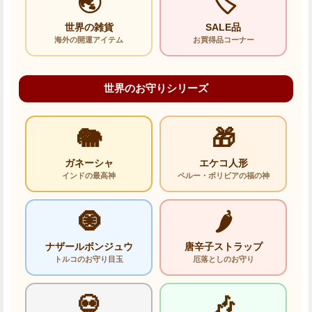
🌏
🏷️
世界の雑貨
SALE品
海外の開運アイテム
お買得品コーナー
世界のお守りシリーズ
🐘
🎁
ガネーシャ
エケコ人形
インドの最高神
ペルー・ボリビアの福の神
🧿
🌶️
ナザールボンジュウ
唐辛子ストラップ
トルコのお守り目玉
厄落としのお守り
💀
🎶