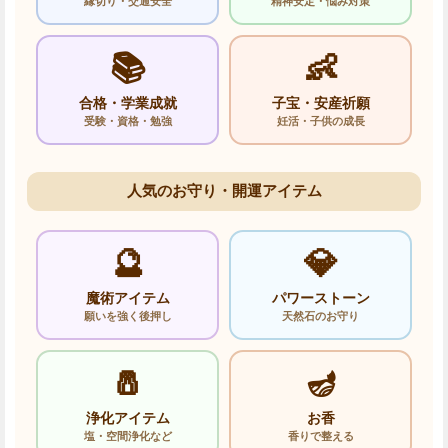
縁切り・交通安全
精神安定・悩み対策
📚
👶
合格・学業成就
子宝・安産祈願
受験・資格・勉強
妊活・子供の成長
人気のお守り・開運アイテム
🔮
💎
魔術アイテム
パワーストーン
願いを強く後押し
天然石のお守り
🧂
🪔
浄化アイテム
お香
塩・空間浄化など
香りで整える