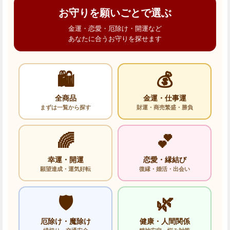
お守りを願いごとで選ぶ
金運・恋愛・厄除け・開運など
あなたに合うお守りを探せます
🛍️
💰
全商品
金運・仕事運
まずは一覧から探す
財運・商売繁盛・勝負
🌈
💕
幸運・開運
恋愛・縁結び
願望達成・運気好転
復縁・婚活・出会い
🛡️
🌿
厄除け・魔除け
健康・人間関係