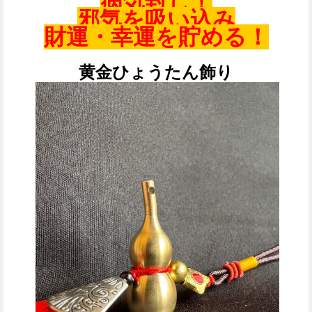
病気封じ！
邪気を吸い込み
財運・幸運を貯める！
黄金ひょうたん飾り