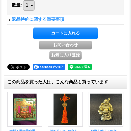
数量
:
返品特約に関する重要事項
Facebookでシェア
この商品を買った人は、こんな商品も買っています
大判！風水黄金護符「招財進寳」青
金を生み出す「金運石」豊かな金財を引き寄せる！パイライト原石Ｆ
計り知れないご加護 般若心経 大開運★飾り