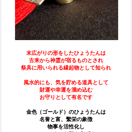
末広がりの形をしたひょうたんは
古来から神霊が宿るものとされ
祭具に用いられる縁起物として知られ
風水的にも、気を貯める道具として
財運や幸運を溜め込む
お守りとして
有名です
金色（ゴールド）のひょうたんは
名誉と富、繫栄の象徴
物事を活性化し