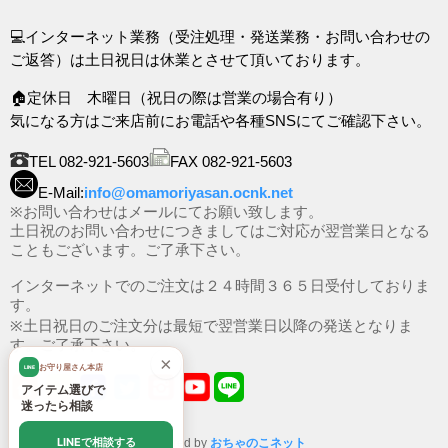
💻インターネット業務（受注処理・発送業務・お問い合わせの
ご返答）は土日祝日は休業とさせて頂いております。
🏠定休日 木曜日（祝日の際は営業の場合有り）
気になる方はご来店前にお電話や各種SNSにてご確認下さい。
TEL 082-921-5603
FAX 082-921-5603
E-Mail:
info@omamoriyasan.ocnk.net
※お問い合わせはメールにてお願い致します。
土日祝のお問い合わせにつきましてはご対応が翌営業日となる
こともございます。ご了承下さい。
インターネットでのご注文は２４時間３６５日受付しておりま
す。
※土日祝日のご注文分は最短で翌営業日以降の発送となりま
す。ご了承下さい。
×
お守り屋さん本店
LINE
アイテム選びで
迷ったら相談
LINEで相談する
Powered by
おちゃのこネット