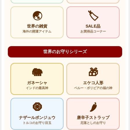
🌏
🏷️
世界の雑貨
SALE品
海外の開運アイテム
お買得品コーナー
世界のお守りシリーズ
🐘
🎁
ガネーシャ
エケコ人形
インドの最高神
ペルー・ボリビアの福の神
🧿
🌶️
ナザールボンジュウ
唐辛子ストラップ
トルコのお守り目玉
厄落としのお守り