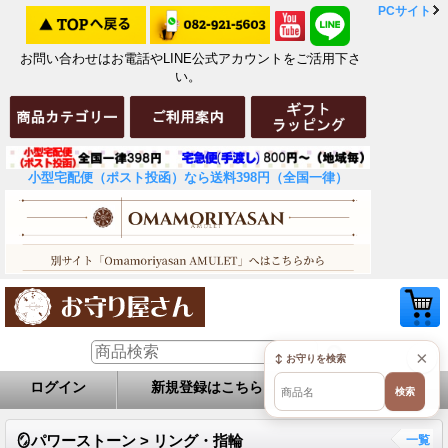
PCサイト
お問い合わせはお電話やLINE公式アカウントをご活用下さ
い。
小型宅配便（ポスト投函）なら送料398円（全国一律）
×
↕ お守りを検索
ログイン
新規登録はこちら
お問い合せ
検索
🪞パワーストーン > リング・指輪
一覧