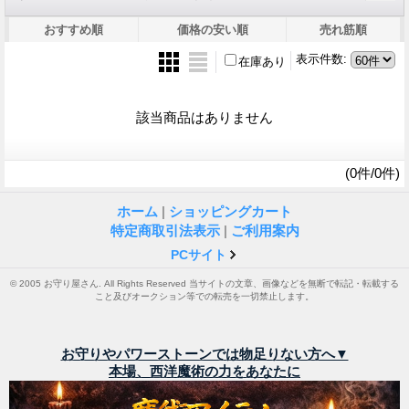
おすすめ順
価格の安い順
売れ筋順
表示件数
:
在庫あり
該当商品はありません
(0件/0件)
ホーム
|
ショッピングカート
特定商取引法表示
|
ご利用案内
PCサイト
© 2005 お守り屋さん. All Rights Reserved 当サイトの文章、画像などを無断で転記・転載する
こと及びオークション等での転売を一切禁止します。
お守りやパワーストーンでは物足りない方へ▼
本場、西洋魔術の力をあなたに