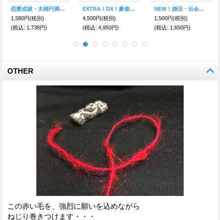
恋愛成就・夫婦円満のためのアンデスラブribbon
EXTRA！DX！豪遊ドリームキャリーエケコ人形用小物
NEW！婚活・出会いを引き寄せる♪愛の♂♀ワイルーロ【恋愛成就・結婚】小物のみの価格/エケコ人形用小物
1,580円
(税別)
4,500円
(税別)
1,500円
(税別)
(税込
:
1,738円)
(税込
:
4,950円)
(税込
:
1,650円)
OTHER
この赤い毛を、強烈に願いを込めながら
ねじり巻きつけます・・・