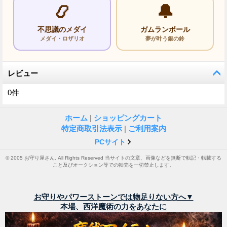
📿
🔔
不思議のメダイ
ガムランボール
メダイ・ロザリオ
夢が叶う銀の鈴
レビュー
0
件
ホーム
|
ショッピングカート
特定商取引法表示
|
ご利用案内
PCサイト
© 2005 お守り屋さん. All Rights Reserved 当サイトの文章、画像などを無断で転記・転載する
こと及びオークション等での転売を一切禁止します。
お守りやパワーストーンでは物足りない方へ▼
本場、西洋魔術の力をあなたに