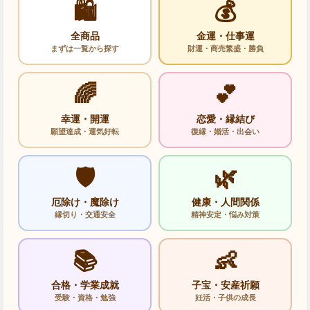
🛍️
💰
全商品
金運・仕事運
まずは一覧から探す
財運・商売繁盛・勝負
🌈
💕
幸運・開運
恋愛・縁結び
願望達成・運気好転
復縁・婚活・出会い
🛡️
🌿
厄除け・魔除け
健康・人間関係
縁切り・交通安全
精神安定・悩み対策
📚
👶
合格・学業成就
子宝・安産祈願
受験・資格・勉強
妊活・子供の成長