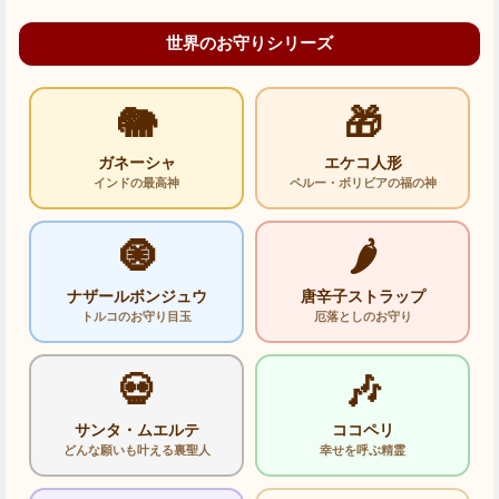
世界のお守りシリーズ
🐘
🎁
ガネーシャ
エケコ人形
インドの最高神
ペルー・ボリビアの福の神
🧿
🌶️
ナザールボンジュウ
唐辛子ストラップ
トルコのお守り目玉
厄落としのお守り
💀
🎶
サンタ・ムエルテ
ココペリ
どんな願いも叶える裏聖人
幸せを呼ぶ精霊