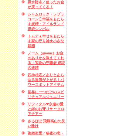
風水財布／使ったお金
が戻ってくる！
シャムロック・レプラ
コーン〇幸福をもたら
す妖精・アイルランド
伝統シンボル
トムテ▲幸せをもたら
す家の守り神★小さな
妖精
ノーム（gnome）お金
のありかを教えてくれ
る！宝物の守護者 伝説
の妖精
四神相応／ありとあら
ゆる運気が上がる！パ
ワースポットアイテム
世界に一つだけのスピ
リチュアルジュエリー
リツィタル❤永遠の愛
と絆のお守り❤ 〜クロ
アチア〜
さるぼぼ 飛騨高山の災
い除け
複雑恋愛／秘密の恋・