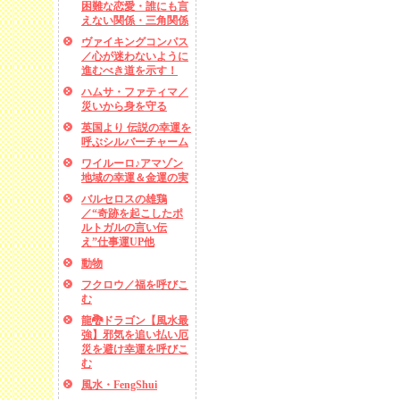
困難な恋愛・誰にも言
えない関係・三角関係
ヴァイキングコンパス
／心が迷わないように
進むべき道を示す！
ハムサ・ファティマ／
災いから身を守る
英国より 伝説の幸運を
呼ぶシルバーチャーム
ワイルーロ♪アマゾン
地域の幸運＆金運の実
バルセロスの雄鶏
／“奇跡を起こしたポ
ルトガルの言い伝
え”仕事運UP他
動物
フクロウ／福を呼びこ
む
龍🐉ドラゴン【風水最
強】邪気を追い払い厄
災を避け幸運を呼びこ
む
風水・FengShui