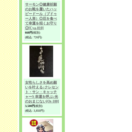
サーモン◎健康祈願
のお靴を履いたハッ
ピードール（ブドゥ
ー人形）◎厄を食べ
て幸運を招くお守り
◎
[Cya-010]
660円
(税別)
(税込
:
726円)
女性らしさを高め願
いを叶える♪クレセン
ト・サン・キャッチ
ャーS 幸運を呼ぶ♪光
のおまじない
[Ot-188]
3,500円
(税別)
(税込
:
3,850円)