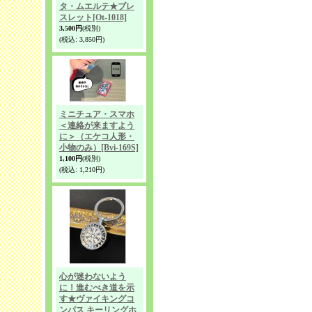
タ・ムエルテ★ブレ
スレット
[Ot-1018]
3,500円
(税別)
(税込
:
3,850円)
ミニチュア・スマホ
＜連絡が来ますよう
に＞（エケコ人形・
小物のみ）
[Bvi-169S]
1,100円
(税別)
(税込
:
1,210円)
心が迷わないよう
に！進むべき道を示
す★ヴァイキングコ
ンパス キーリングホ