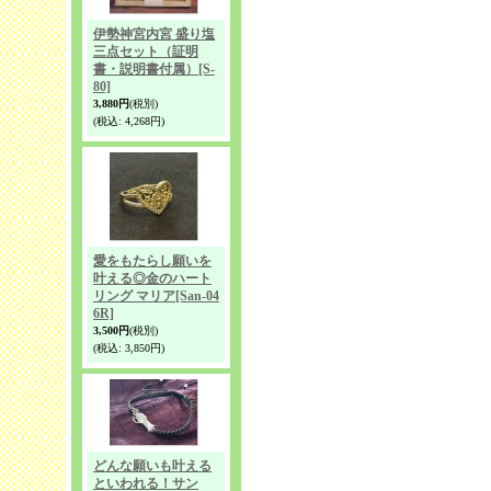
伊勢神宮内宮 盛り塩
三点セット（証明
書・説明書付属）
[S-
80]
3,880円
(税別)
(税込
:
4,268円)
愛をもたらし願いを
叶える◎金のハート
リング マリア
[San-04
6R]
3,500円
(税別)
(税込
:
3,850円)
どんな願いも叶える
といわれる！サン