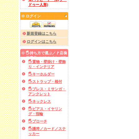
ドゥー人形)
ログイン
新規登録はこちら
ログインはこちら
🖐️持ち方で選ぶ／🚩店長
厳選品／✅あと少しで送
🖐️置物・壁掛け・壁飾
料無料
り・インテリア
🖐️キーホルダー
🖐️ストラップ・根付
🖐️ブレス・ミサンガ・
アンクレット
🖐️ネックレス
🖐️ピアス・イヤリン
グ・指輪
🖐️ブローチ
🖐️護符／カード／ステ
ッカー