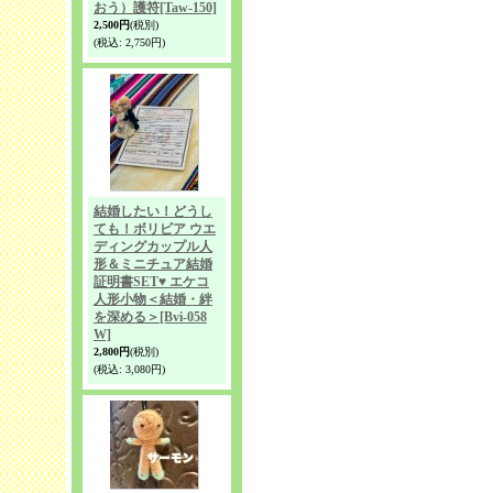
おう）護符
[Taw-150]
2,500円
(税別)
(税込
:
2,750円)
結婚したい！どうし
ても！ボリビア ウエ
ディングカップル人
形＆ミニチュア結婚
証明書SET♥ エケコ
人形小物＜結婚・絆
を深める＞
[Bvi-058
W]
2,800円
(税別)
(税込
:
3,080円)