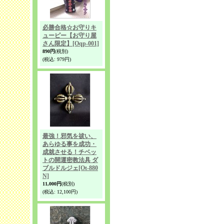
必勝合格☆お守りキ
ューピー【お守り屋
さん限定】
[Oqp-001]
890円
(税別)
(税込
:
979円)
最強！邪気を祓い、
あらゆる事を成功・
成就させる！チベッ
トの開運密教法具 ダ
ブルドルジェ
[Ot-880
N]
11,000円
(税別)
(税込
:
12,100円)