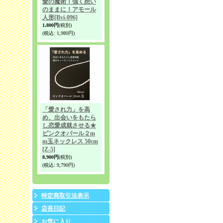
愛の魔術！強く想い
のままに！アモール
人形
[Bvi-096]
1,800円
(税別)
(税込
:
1,980円)
「愛され力」を高
め、出会いをもたら
し恋愛成就させる★
ピンクオパール２m
m玉ネックレス 50cm
[Z-5]
8,900円
(税別)
(税込
:
9,790円)
特定商取引法表示
店長日記
お気に入り