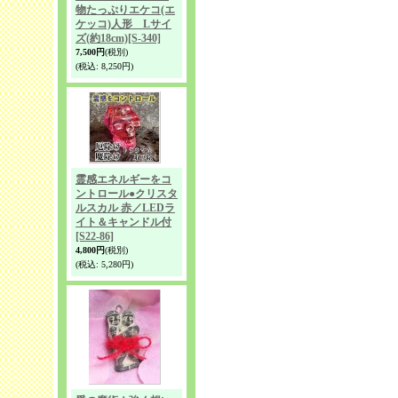
物たっぷりエケコ(エ
ケッコ)人形 Lサイ
ズ(約18cm)
[S-340]
7,500円
(税別)
(税込
:
8,250円)
霊感エネルギーをコ
ントロール●クリスタ
ルスカル 赤／LEDラ
イト＆キャンドル付
[S22-86]
4,800円
(税別)
(税込
:
5,280円)