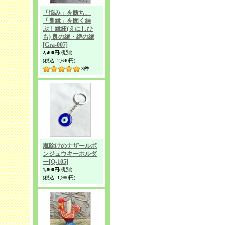
「悩み」を断ち、
「良縁」を固く結
ぶ！縁紐(えにしひ
も) 良の縁・絶の縁
[Gra-007]
2,400円
(税別)
(税込
:
2,640円)
3
件
魔除けのナザールボ
ンジュウキーホルダ
ー
[Q-105]
1,800円
(税別)
(税込
:
1,980円)