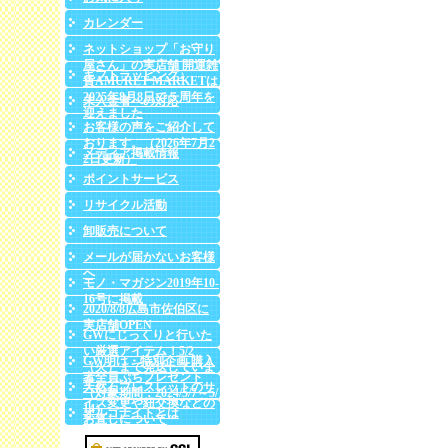
カレンダー
ネットショップ「お守り
屋さん」の実店舗 開運雑
ギフトラッピング♪
貨AMURET MARKETは
2025年8月8日で５周年を
未入金者への対応
迎えました
お客様の声をご紹介して
おります。（2026年7月2
メディア掲載情報
2日更新）
ポイントサービス
リサイクル活動
卸販売について
メールが届かないお客様
へ
モノ・マガジン2019年10-
16号に掲載
2020/8/8広島市佐伯区に
実店舗OPEN
GWにじっくりと行いた
い厳選アイテム！5/2
GW明け・特別企画 購入
（火）まで発送していま
者全員ぷちプレゼント
す♪
天然石ブレスレットのサ
（対象期間：2024/5/7～5/
イズ変更や紐交換などの
14）
オルゴナイトとは
お直しについて