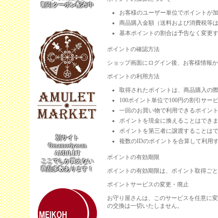
割引クーポン配布中
お客様のユーザー単位でポイントが
商品購入金額（送料および消費税等は
基本ポイントの割合は予告なく変更
ポイントの確認方法
ショップ画面にログイン後、お客様情報か
ポイントの利用方法
取得されたポイントは、商品購入の
100ポイント単位で100円の割引サ
一回のお買い物で利用できるポイン
ポイントを現金に換えることはでき
ポイントを第三者に譲渡することは
別サイト
複数のIDのポイントを合算して利用
Omamoriyasan
AMULET
ポイントの有効期限
ここでしか買えない
商品多数あります！
ポイントの有効期限は、ポイント取得ごと
ポイントサービスの変更・廃止
お守り屋さんは、このサービスを任意に変
の交換は一切いたしません。