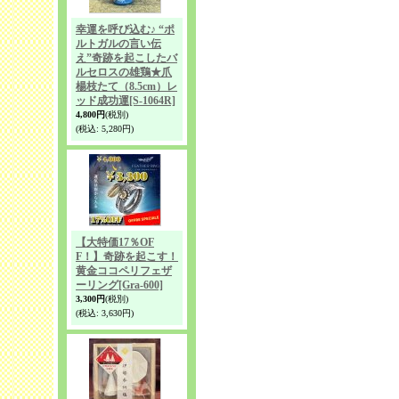
幸運を呼び込む♪ “ポ
ルトガルの言い伝
え”奇跡を起こしたバ
ルセロスの雄鶏★爪
楊枝たて（8.5cm）レ
ッド成功運
[S-1064R]
4,800円
(税別)
(税込
:
5,280円)
【大特価17％OF
F！】奇跡を起こす！
黄金ココペリフェザ
ーリング
[Gra-600]
3,300円
(税別)
(税込
:
3,630円)