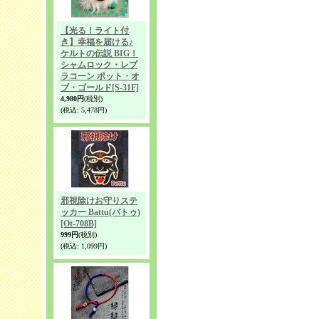
【光る！ライト付
き】幸福を届ける♪
ケルトの伝説 BIG！
シャムロック・レプ
ラコーン ポット・オ
ブ・ゴールド
[S-31F]
4,980円
(税別)
(税込
:
5,478円)
邪視除けお守りステ
ッカー Battu(バトゥ)
[Ot-708B]
999円
(税別)
(税込
:
1,099円)