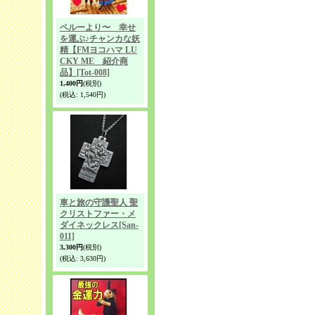
ペルーより〜 幸せ
を運ぶ♪チャンカな妖
精【FMヨコハマ LU
CKY ME 紹介商
品】
[Tot-008]
1,400円
(税別)
(税込
:
1,540円)
車と旅の守護聖人 聖
クリストファー・メ
ダイネックレス
[San-
011]
3,300円
(税別)
(税込
:
3,630円)