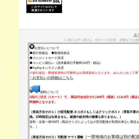
ス
© 2005 お守り屋さん. 当サイトの文章、画像な
お支払いについて
◆銀行前振込 ◆郵便前振込
◆クレジットカード決済
◆コンビニ後払い（請求書発行手数料330円・税込)
◆PayPayオンライン決済
※銀行振込・郵便振替時の手数料はお客様負担となります。あらかじめご了承
└お支払いの詳細はこちら
送料について
1回のご注文（1カート）で、 商品代金合計が12,800円（税抜）13,824円（税
料無料となります。
（発送方法その１）小型宅配便-ネコポスもしくはクリックポスト（受取不要
函。日時指定は出来ません、破損や紛失時の補償も有りません。）
送料：全国一律398円（商品サイズによっては小型宅配便が利用出来ない商品
す。）
（一部地域のお客様は別の配
（発送方法その２）宅配便
-
ヤマト運輸