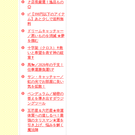
🚩店長厳選！逸品もの
◎
✅【398円以下のアイテ
ム】あと少しで送料無
料
ドリームキャッチャー
／悪いものを消滅 ★夢
を掴む
十字架（クロス）✝救
いと希望を表す神の紋
章✝
馬🐎／2026年の干支！
仕事運勝負運UP
サン・キャッチャー／
虹の光でお部屋に良い
気を拡散！
ペンデュラム／秘密の
答えを導き出すダウジ
ングツール
五芒星＆六芒星★幸運
体質への道しるべ！最
強のタリスマン★運を
引き上げ、悩みを解く
魔法陣