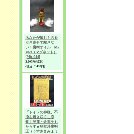
あなたが望むものを
引き寄せて離さな
い！魔術オイル Ma
gnet（マグネット）
[Mjt-044]
2,200円
(税別)
(税込
:
2,420円)
「トイレの神様」不
浄を焼き尽くし浄
化！開運・金運をも
たらす★烏枢沙摩明
王（うすさまみょう