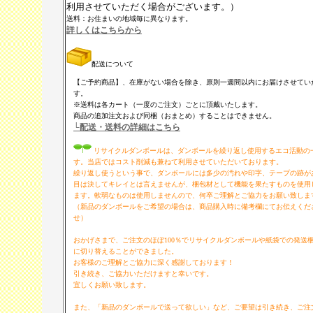
利用させていただく場合がございます。）
送料：お住まいの地域毎に異なります。
詳しくはこちらから
配送について
【ご予約商品】、在庫がない場合を除き、原則一週間以内にお届けさせてい
す。
※送料は各カート（一度のご注文）ごとに頂戴いたします。
商品の追加注文および同梱（おまとめ）することはできません。
└配送・送料の詳細はこちら
リサイクルダンボールは、ダンボールを繰り返し使用するエコ活動の
す。当店ではコスト削減も兼ねて利用させていただいております。
繰り返し使うという事で、ダンボールには多少の汚れや印字、テープの跡が
目は決してキレイとは言えませんが、梱包材として機能を果たすものを使用
ます。軟弱なものは使用しませんので、何卒ご理解とご協力をお願い致しま
（新品のダンボールをご希望の場合は、商品購入時に備考欄にてお伝えくだ
せ）
おかげさまで、ご注文のほぼ100％でリサイクルダンボールや紙袋での発送
に切り替えることができました。
お客様のご理解とご協力に深く感謝しております！
引き続き、ご協力いただけますと幸いです。
宜しくお願い致します。
また、「新品のダンボールで送って欲しい」など、ご要望は引き続き、ご注