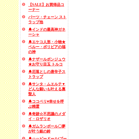
【SALE】お買得品コ
ーナー
パーツ・チェーン スト
ラップ他
🔔インドの最高神ガネ
ーシャ
🔔エケコ人形・小物★
ペルー・ボリビアの福
の神
🔔ナザールボンジュウ
★お守り目玉 トルコ
🔔厄落としの唐辛子ス
トラップ
🔔サンタ・ムエルテ▼
どんな願いも叶える裏
聖人
🔔ココペリ♥幸せを呼
ぶ精霊
🔔奇跡☆不思議のメダ
イ・ロザリオ
🔔ガムランボール〇夢
が叶う銀の鈴
🔔ハッピードール(ブー