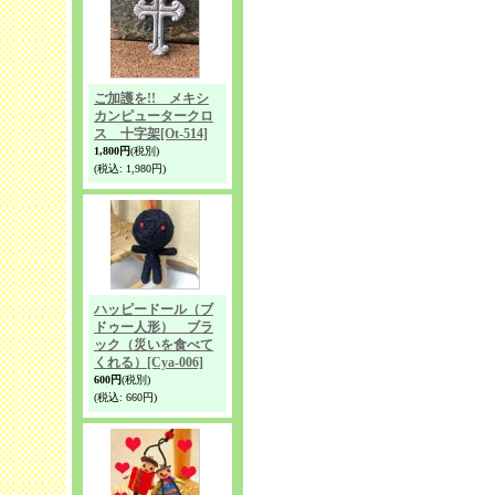
ご加護を!! メキシ
カンピュータークロ
ス 十字架
[Ot-514]
1,800円
(税別)
(税込
:
1,980円)
ハッピードール（ブ
ドゥー人形） ブラ
ック（災いを食べて
くれる）
[Cya-006]
600円
(税別)
(税込
:
660円)