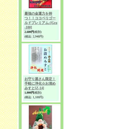
最強の金運力を持
つ！！ココペリゴー
ルドプレミアム♪
[Gra
-100]
2,680円
(税別)
(税込
:
2,948円)
お守り屋さん限定！
手軽に浄化☆お清め
みすと
[Z-14]
1,000円
(税別)
(税込
:
1,100円)