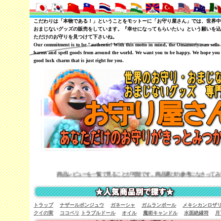
こだわりは「本物である！」ということをモットーに「お守り屋さん」では、世界中
おまじないグッズの販売をしています。『幸せになってもらいたい』という願いを込
ただけのお守りを見つけて下さいね。
Our commitment is to be "authentic! With this motto in mind, the Omamoriyasan sells
harms and spell goods from around the world. We want you to be happy. We hope you 
good luck charm that is just right for you.
商品レビューを一覧で見ることが可能です。商品選びの参考になさってみて下さい。
トラップ
ナザールボンジュウ
ガネーシャ
ガムランボール
メキシカンロザ
クイの実
ココペリ
トラブルドール
オイル
魔術キャンドル
水面絶縁符
月