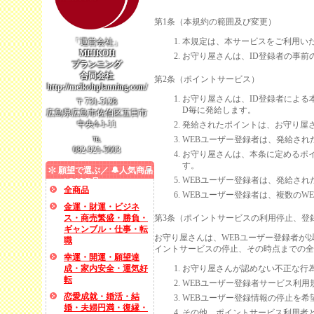
ポイント規約
第1条（本規約の範囲及び変更）
本規定は、本サービスをご利用いた
「運営会社」
MEIKOH
お守り屋さんは、ID登録者の事前
プランニング
合同会社
第2条（ポイントサービス）
http://meikohplanning.com/
お守り屋さんは、ID登録者による
〒731-5128
D毎に発給します。
広島県広島市佐伯区五日市
中央4-1-11
発給されたポイントは、お守り屋
℡
WEBユーザー登録者は、発給され
082-921-5603
お守り屋さんは、本条に定めるポ
す。
願望で選ぶ／ 🔔人気商品
WEBユーザー登録者は、発給さ
／ SALE品
全商品
WEBユーザー登録者は、複数のW
金運・財運・ビジネ
ス・商売繁盛・勝負・
第3条（ポイントサービスの利用停止、登
ギャンブル・仕事・転
お守り屋さんは、WEBユーザー登録者が
職
イントサービスの停止、その時点までの全
幸運・開運・願望達
成・家内安全・運気好
お守り屋さんが認めない不正な行
転
WEBユーザー登録者サービス利用
恋愛成就・婚活・結
WEBユーザー登録情報の停止を希
婚・夫婦円満・復縁・
その他、ポイントサービス利用者