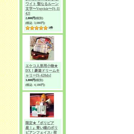
ワイト 聖なるルーン
文字〜Vegvisir〜
[S-11
42]
2,800円
(税別)
(税込
:
3,080円)
1
件
エケコ人形用小物★
DX！豪遊ドリームキ
ャリー
[S-420dx]
3,800円
(税別)
(税込
:
4,180円)
限定★『ボリビア
産！』青い瞳のボリ
ビアンフェイス♪ 荷