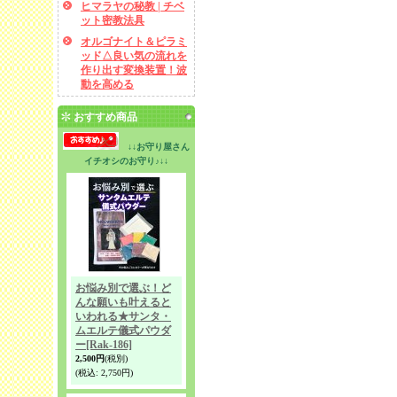
ヒマラヤの秘教 | チベ
ット密教法具
オルゴナイト＆ピラミ
ッド△良い気の流れを
作り出す変換装置！波
動を高める
おすすめ商品
↓↓お守り屋さん
イチオシのお守り♪↓↓
お悩み別で選ぶ！ど
んな願いも叶えると
いわれる★サンタ・
ムエルテ儀式パウダ
ー
[Rak-186]
2,500円
(税別)
(税込
:
2,750円)