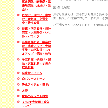
三角関係・略奪愛・遠
距離恋愛・縁結び・出
第4条（免責）
会い
お守り屋さんは、法令により免責が認めら
厄除け・厄払い・魔除
害、損失、不利益に対して一切の責任を負
け・縁切り・交通安
全・状況改善
ご不明な点がございましたら、お気軽にお
健康・病気回復・精神
安定・人間関係・いじ
め・パワハラ
必勝合格祈願・学業成
就・成績アップ・大学
卒業・資格取得・スキ
ルアップ・受験・勉強
子宝祈願・子授け・妊
活・安産祈願・子供の
成長祈願
🔮魔術アイテム
🪞パワーストーン
浄化アイテム・塩 他
お香
世界のセレクト雑貨
￥550★大特価！輸入
リング