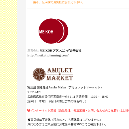
「備考」記入欄でお気軽にお伝え下さい。
運営会社
MEIKOHプランニング合同会社
http://meikohplanning.com/
実店舗 開運雑貨Amulet Market（アミュレットマーケット）
〒731-5128
広島県広島市佐伯区五日市中央4-1-11 営業時間 10:30 ～ 18:00
定休日 木曜日（祝日の際は営業の場合有り）
💻インターネット業務（受注処理・発送業務・お問い合わせのご返答）は土
🏠実店舗は不定休（現在のところ店休日はございません）
気になる方はご来店前にお電話や各種SNSにてご確認下さい。