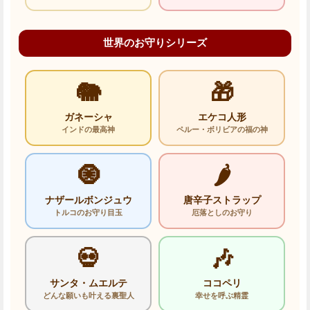
世界のお守りシリーズ
🐘
🎁
ガネーシャ
エケコ人形
インドの最高神
ペルー・ボリビアの福の神
🧿
🌶️
ナザールボンジュウ
唐辛子ストラップ
トルコのお守り目玉
厄落としのお守り
💀
🎶
サンタ・ムエルテ
ココペリ
どんな願いも叶える裏聖人
幸せを呼ぶ精霊