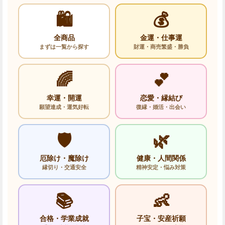
🛍️
💰
全商品
金運・仕事運
まずは一覧から探す
財運・商売繁盛・勝負
🌈
💕
幸運・開運
恋愛・縁結び
願望達成・運気好転
復縁・婚活・出会い
🛡️
🌿
厄除け・魔除け
健康・人間関係
縁切り・交通安全
精神安定・悩み対策
📚
👶
合格・学業成就
子宝・安産祈願