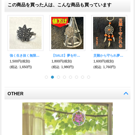
この商品を買った人は、こんな商品も買っています
お守りエアーフレッシュナー ホースシュー 〜アルプスの風の香り〜
【値下げ】日本初上陸！体、心、魂に幸福をもたらす〇ココペリインセンス
勝利を手に入れ夢を掴まえる★ドリームキャッチャー キーホルダー カーネリアン付
598円
(税別)
1,200円
(税別)
1,600円
(税別)
(税込
:
658円)
(税込
:
1,320円)
(税込
:
1,760円)
OTHER