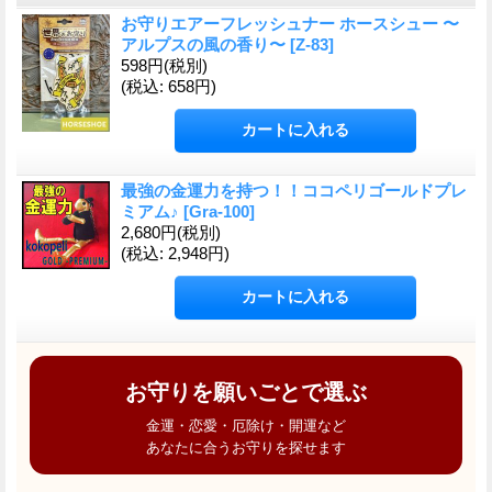
お守りエアーフレッシュナー ホースシュー 〜
アルプスの風の香り〜
[
Z-83
]
598円
(税別)
(税込
:
658円)
最強の金運力を持つ！！ココペリゴールドプレ
ミアム♪
[
Gra-100
]
2,680円
(税別)
(税込
:
2,948円)
お守りを願いごとで選ぶ
金運・恋愛・厄除け・開運など
あなたに合うお守りを探せます