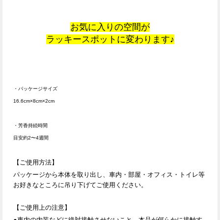
お気に入りの空間が
ラッキースポットに変わります♪
・パッケージサイズ
16.6cm×8cm×2cm
・芳香持続時間
目安約2〜4週間
【ご使用方法】
パッケージから本体を取り出し、車内・部屋・オフィス・トイレ等
お好きなところに吊り下げてご使用ください。
【ご使用上の注意】
●車内の内装などに絶対接触させないこと。本品が何らかに接触す