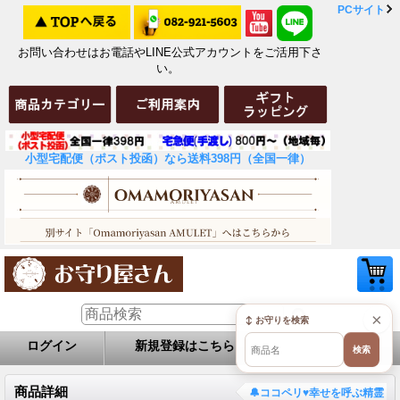
PCサイト
お問い合わせはお電話やLINE公式アカウントをご活用下さ
い。
小型宅配便（ポスト投函）なら送料398円（全国一律）
×
↕ お守りを検索
ログイン
新規登録はこちら
お問い合せ
検索
商品詳細
🔔ココペリ♥幸せを呼ぶ精霊