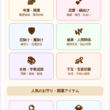
🌈
💕
幸運・開運
恋愛・縁結び
願望達成・運気好転
復縁・婚活・出会い
🛡️
🌿
厄除け・魔除け
健康・人間関係
縁切り・交通安全
精神安定・悩み対策
📚
👶
合格・学業成就
子宝・安産祈願
受験・資格・勉強
妊活・子供の成長
人気のお守り・開運アイテム
🔮
💎