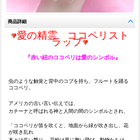
商品詳細
愛の精霊 ココペリスト
ラップ
『赤い紐のココペリは愛のシンボル』
虫のような触覚と背中のコブを持ち、フルートを踊る
ココペリ。
アメリカの古い言い伝えでは、
カチーナと呼ばれる神と人間の間のシンボルとされ、
「ココペリが笛を吹くと、地面から緑が吹き出し、花
が咲き乱れ
木々は生い繁り、 花粉は風に舞い飛び、動物たちは