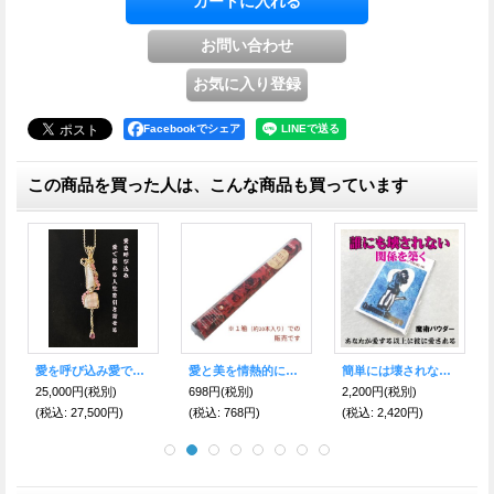
Facebookでシェア
この商品を買った人は、こんな商品も買っています
愛を呼び込み愛で溢れる人生を引き寄せるピンクトルマリン＆ストロベリークオーツ〜世界に一つだけのスピリチュアルジュエリー〜
愛と美を情熱的に伝えるRedrose香
簡単には壊されない愛の関係を作り上げる魔術パウダー
25,000円
(税別)
698円
(税別)
2,200円
(税別)
(税込
:
27,500円)
(税込
:
768円)
(税込
:
2,420円)