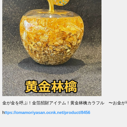
金が金を呼ぶ！金箔招財アイテム！黄金林檎カラフル 〜お金が
h
ttps://omamoriyasan.ocnk.net/product/8456