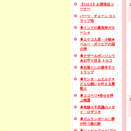
【SALE】お買得品コ
ーナー
パーツ・チェーン スト
ラップ他
🔔インドの最高神ガネ
ーシャ
🔔エケコ人形・小物★
ペルー・ボリビアの福
の神
🔔ナザールボンジュウ
★お守り目玉 トルコ
🔔厄落としの唐辛子ス
トラップ
🔔サンタ・ムエルテ▼
どんな願いも叶える裏
聖人
🔔ココペリ♥幸せを呼
ぶ精霊
🔔奇跡☆不思議のメダ
イ・ロザリオ
🔔ガムランボール〇夢
が叶う銀の鈴
🔔ハッピードール(ブー