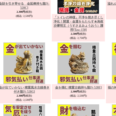
金財を引き寄せる 金延棒持ち龍
[S-
溢れ
528C]
2,300円
(税別)
(税込
:
2,530円)
「トイレの神様」不浄を焼き尽くし
浄化！開運・金運をもたらす★烏枢
沙摩明王（うすさまみょうおう）護
符
[Taw-150]
2,500円
(税別)
(税込
:
2,750円)
金が出ていかない 積重風水古銭巻き
金を掴む 積重古銭持ち龍
[S-528E]
福の
付き龍
[S-528G]
2,300円
(税別)
2,300円
(税別)
(税込
:
2,530円)
(税込
:
2,530円)