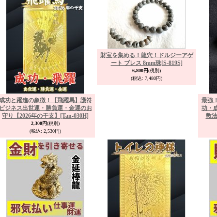
財宝を集める！龍穴！ドルジーアゲ
ート ブレス 8mm珠
[S-819S]
6,800円
(税別)
(税込
:
7,480円)
成功と躍進の象徴！【飛躍馬】護符
最強
ビジネス出世運・勝負運・金運のお
功・
守り【2026年の干支】
[Tan-030H]
教法
2,300円
(税別)
(税込
:
2,530円)