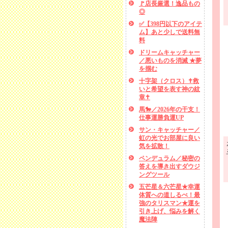
🚩店長厳選！逸品もの
◎
✅【398円以下のアイテ
ム】あと少しで送料無
料
ドリームキャッチャー
／悪いものを消滅 ★夢
を掴む
十字架（クロス）✝救
いと希望を表す神の紋
章✝
馬🐎／2026年の干支！
仕事運勝負運UP
サン・キャッチャー／
虹の光でお部屋に良い
気を拡散！
ペンデュラム／秘密の
答えを導き出すダウジ
ングツール
五芒星＆六芒星★幸運
体質への道しるべ！最
強のタリスマン★運を
引き上げ、悩みを解く
魔法陣