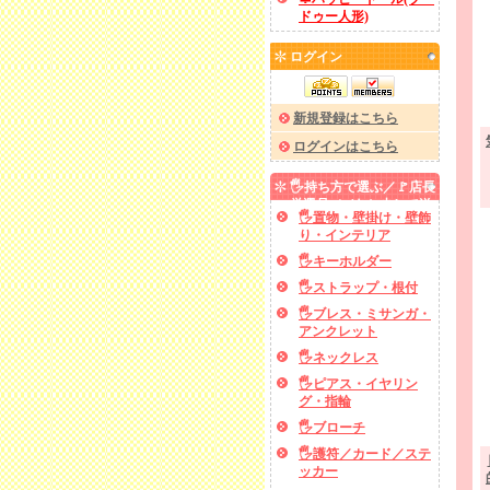
ドゥー人形)
ログイン
新規登録はこちら
ログインはこちら
🖐️持ち方で選ぶ／🚩店長
厳選品／✅あと少しで送
🖐️置物・壁掛け・壁飾
料無料
り・インテリア
🖐️キーホルダー
🖐️ストラップ・根付
🖐️ブレス・ミサンガ・
アンクレット
🖐️ネックレス
🖐️ピアス・イヤリン
グ・指輪
🖐️ブローチ
🖐️護符／カード／ステ
ッカー