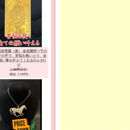
観音菩薩（座） 金色護符〜千の
千の手で、苦悩を救いとり、全
願い事を叶えてくれる
[Liv-015
S]
2,200円
(税別)
(税込
:
2,420円)