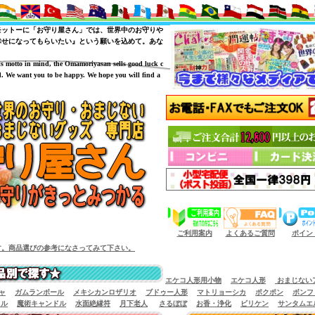
モットーに「お守り屋さん」では、世界中のお守りや
幸せになってもらいたい』という願いを込めて。あな
is motto in mind, the Omamoriyasan sells good luck c
. We want you to be happy. We hope you will find a
（商品サイズによっては小型宅配便が利用出来
ご利用案内
よくあるご質問
ポイン
。商品選びの参考になさってみて下さい。
エケコ人形用小物
エケコ人形
おまじない
ャ
ガムランボール
メキシカンロザリオ
ブドゥー人形
マトリョーシカ
ポクポン
ボンフ
イル
魔術キャンドル
水面絶縁符
月下老人
さるぼぼ
お香・浄化
ビリケン
サンタムエ