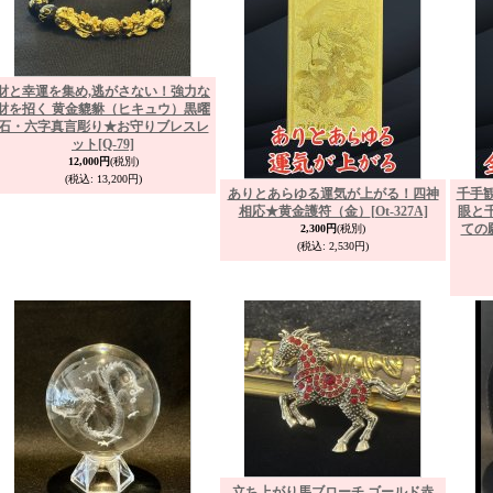
財と幸運を集め,逃がさない！強力な
財を招く 黄金貔貅（ヒキュウ）黒曜
石・六字真言彫り★お守りブレスレ
ット
[Q-79]
12,000円
(税別)
(税込
:
13,200円)
ありとあらゆる運気が上がる！四神
千手
相応★黄金護符（金）
[Ot-327A]
眼と
ての
2,300円
(税別)
(税込
:
2,530円)
立ち上がり馬ブローチ ゴールド赤