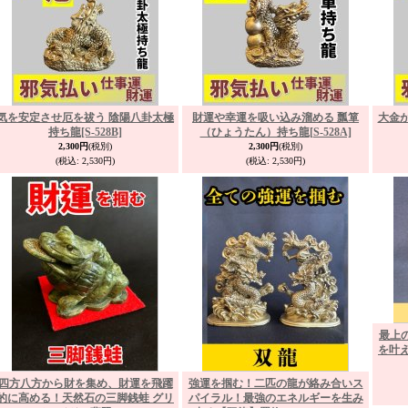
気を安定させ厄を祓う 陰陽八卦太極
財運や幸運を吸い込み溜める 瓢箪
大金
持ち龍
[S-528B]
（ひょうたん）持ち龍
[S-528A]
2,300円
(税別)
2,300円
(税別)
(税込
:
2,530円)
(税込
:
2,530円)
最上
を叶え
四方八方から財を集め、財運を飛躍
強運を掴む！二匹の龍が絡み合いス
的に高める！天然石の三脚銭蛙 グリ
パイラル！最強のエネルギーを生み