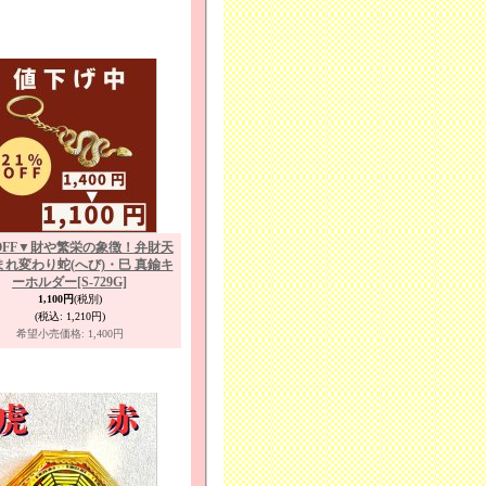
％OFF▼財や繁栄の象徴！弁財天
まれ変わり蛇(へび)・巳 真鍮キ
ーホルダー
[S-729G]
1,100円
(税別)
(税込
:
1,210円)
希望小売価格
:
1,400円