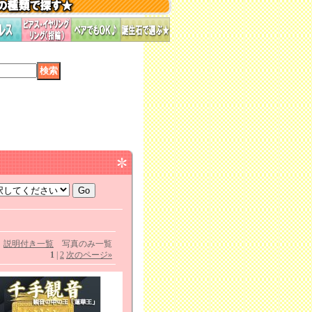
説明付き一覧
写真のみ一覧
1
|
2
次のページ
»