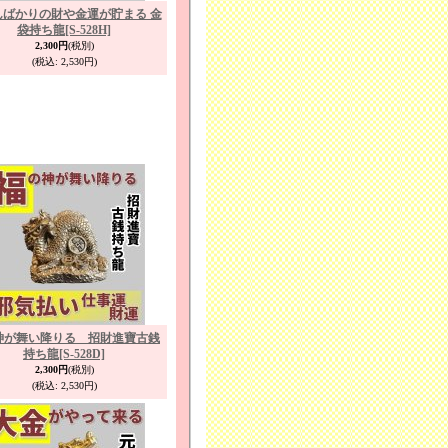
んばかりの財や金運が貯まる 金
袋持ち龍
[S-528H]
2,300円
(税別)
(税込
:
2,530円)
神が舞い降りる 招財進寶古銭
持ち龍
[S-528D]
2,300円
(税別)
(税込
:
2,530円)