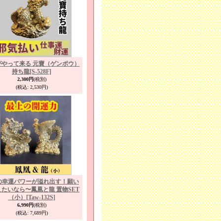
がやって来る 元寶（ゲンポウ）
持ち龍
[S-528F]
2,300円
(税別)
(税込
:
2,530円)
の幸運パワーが溢れ出す！願い
たいなら〜鳳凰と龍 置物SET
（小）
[Taw-132S]
6,990円
(税別)
(税込
:
7,689円)