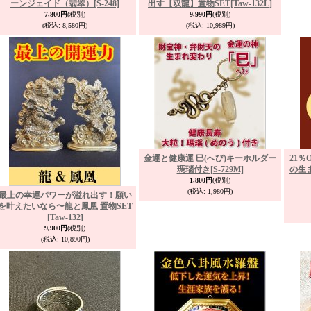
ーンジェイド（翡翠）
[S-248]
出す【双龍】置物SET
[Taw-132L]
7,800円
(税別)
9,990円
(税別)
(税込
:
8,580円)
(税込
:
10,989円)
金運と健康運 巳(へび)キーホルダー
21
瑪瑙付き
[S-729M]
の生
1,800円
(税別)
(税込
:
1,980円)
最上の幸運パワーが溢れ出す！願い
を叶えたいなら〜龍と鳳凰 置物SET
[Taw-132]
9,900円
(税別)
(税込
:
10,890円)