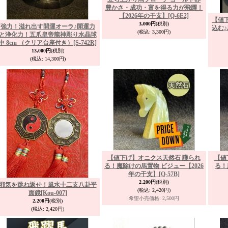
豊かさ・成功・富を得る力が飛躍！
【2026年の干支】
[Q-6E2]
【値
3,000円
(税別)
強力！溢れ出す開運オーラ♪開運力
込む♪
(税込
:
3,300円)
と浄化力！五爪皇帝龍神彫り水晶球
中 8cm （クリア台座付き）
[S-742R]
13,000円
(税別)
(税込
:
14,300円)
【値下げ】オニクス天然石 護られ
【値
る！魔除けの馬置物 ビジュー【2026
る！
年の干支】
[Q-57B]
2,200円
(税別)
邪気を跳ね返せ！風水十二支八卦平
(税込
:
2,420円)
面鏡
[Kou-007]
希望小売価格
:
2,500円
2,200円
(税別)
(税込
:
2,420円)