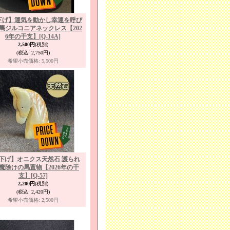
下げ】運気を動かし幸運を呼び
馬ジルコニアネックレス【202
6年の干支】
[Q-14A]
2,500円
(税別)
(税込
:
2,750円)
希望小売価格
:
5,500円
下げ】オニクス天然石 護られ
魔除けの馬置物【2026年の干
支】
[Q-57]
2,200円
(税別)
(税込
:
2,420円)
希望小売価格
:
2,500円