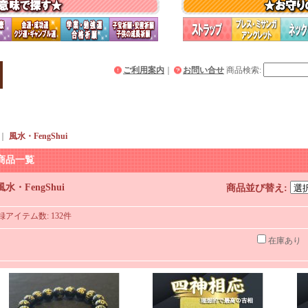
ご利用案内
｜
お問い合せ
商品検索
:
｜
風水・FengShui
商品一覧
風水・FengShui
商品並び替え
:
録アイテム数
:
132件
在庫あり