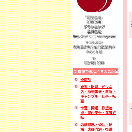
「運営会社」
MEIKOH
プランニング
合同会社
http://meikohplanning.com/
〒731-5128
広島県広島市佐伯区五日市
中央4-1-11
℡
082-921-5603
願望で選ぶ／ 🔔人気商品
／ SALE品
全商品
金運・財運・ビジネ
ス・商売繁盛・勝負・
ギャンブル・仕事・転
職
幸運・開運・願望達
成・家内安全・運気好
転
恋愛成就・婚活・結
婚・夫婦円満・復縁・