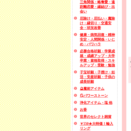
三角関係・略奪愛・遠
距離恋愛・縁結び・出
会い
厄除け・厄払い・魔除
け・縁切り・交通安
全・状況改善
健康・病気回復・精神
安定・人間関係・いじ
め・パワハラ
必勝合格祈願・学業成
就・成績アップ・大学
卒業・資格取得・スキ
ルアップ・受験・勉強
子宝祈願・子授け・妊
活・安産祈願・子供の
成長祈願
🔮魔術アイテム
🪞パワーストーン
浄化アイテム・塩 他
お香
世界のセレクト雑貨
￥550★大特価！輸入
リング