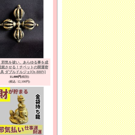
！邪気を祓い、あらゆる事を成
成就させる！チベットの開運密
具 ダブルドルジェ
[Ot-880N]
11,000円
(税別)
(税込
:
12,100円)