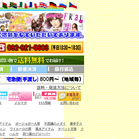
送料・発送方法について
ない商品もございます。）
ト
メルマガ
FAX用紙
お問い合わせ
アイテム
ボージョボー人形
不思議のメダイ
唐辛子ス
ィン
ワイルーロの実
風水アイテム
チベット天珠
ク
ルテ
ハムサ
四つ葉のクローバー