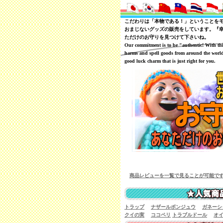
こだわりは「本物である！」ということを
おまじないグッズの販売をしています。『
ただけのお守りを見つけて下さいね。
Our commitment is to be "authentic! With th
harms and spell goods from around the world
good luck charm that is just right for you.
商品レビューを一覧で見ることが可能です
トラップ
ナザールボンジュウ
ガネーシ
クイの実
ココペリ
トラブルドール
オ