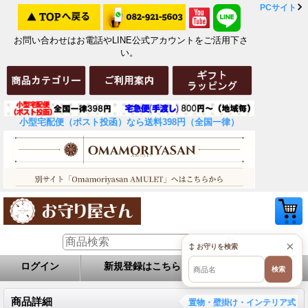
PCサイト
お問い合わせはお電話やLINE公式アカウントをご活用下さ
い。
小型宅配便（ポスト投函）なら送料398円（全国一律）
×
↕ お守りを検索
ログイン
新規登録はこちら
お問い合せ
検索
商品詳細
置物・壁掛け・インテリア式