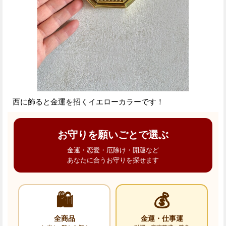
西に飾ると金運を招くイエローカラーです！
お守りを願いごとで選ぶ
金運・恋愛・厄除け・開運など
あなたに合うお守りを探せます
🛍️
💰
全商品
金運・仕事運