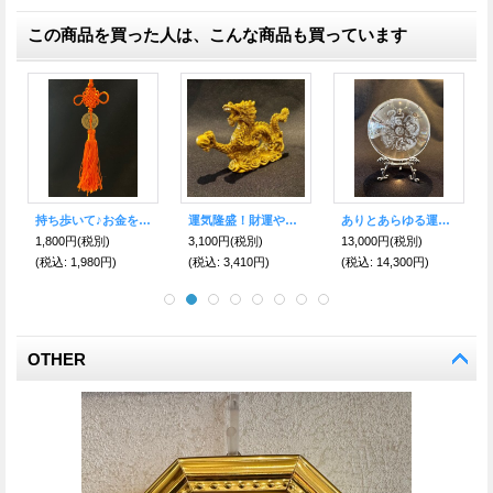
この商品を買った人は、こんな商品も買っています
究極の魔除け！悪気を跳ね返す！最強の八卦羅盤虎 赤 小
金を掴む 積重古銭持ち龍
財運や幸運を吸い込み溜める 瓢箪（ひょうたん）持ち龍
6,980円
(税別)
2,300円
(税別)
2,300円
(税別)
(税込
:
7,678円)
(税込
:
2,530円)
(税込
:
2,530円)
OTHER