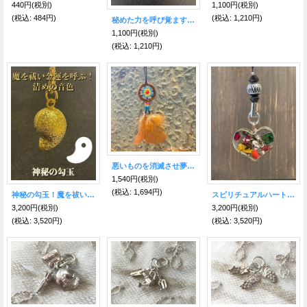
440円
(税別)
1,100円
(税別)
(税込
:
484円)
(税込
:
1,210円)
秘めた力を呼び覚ます無限のパワー！ 神の紋章【オーン】チェーン飾り
1,100円
(税別)
(税込
:
1,210円)
悪いものを消滅させ夢を掴む！ドリームキャッチャー☆皮ストラップSS【b】
1,540円
(税別)
(税込
:
1,694円)
神秘の勾玉！魔を祓い金運を呼ぶ！清めの音色 水琴鈴
スピリチュアルハート グランデーロパワーBK
3,200円
(税別)
3,200円
(税別)
(税込
:
3,520円)
(税込
:
3,520円)