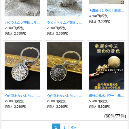
★魔除けと浄化！願望成就★五芒星（ペンタグラム）サークルリング
3,300円
(税別)
(税込
:
3,630円)
バケツねこ／英国より幸運のシルバーチャーム
ラビットマム／英国より幸運のシルバーチャーム
2,300円
(税別)
2,300円
(税別)
(税込
:
2,530円)
(税込
:
2,530円)
心が迷わないように！進むべき道を示す★ヴァイキングコンパス キーリングホワイト 聖なるルーン文字〜Vegvisir〜
心が迷わないように！進むべき道を示す★ヴァイキングコンパス キーリングブラック 聖なるルーン文字〜Vegvisir〜
最強の風水パワー！貔貅（ヒキュウ）の力をプラス！金運と幸運を呼ぶ清めの音色 水琴鈴
2,800円
(税別)
2,800円
(税別)
5,280円
(税別)
(税込
:
3,080円)
(税込
:
3,080円)
(税込
:
5,808円)
(60件/77件)
1
2
次
»