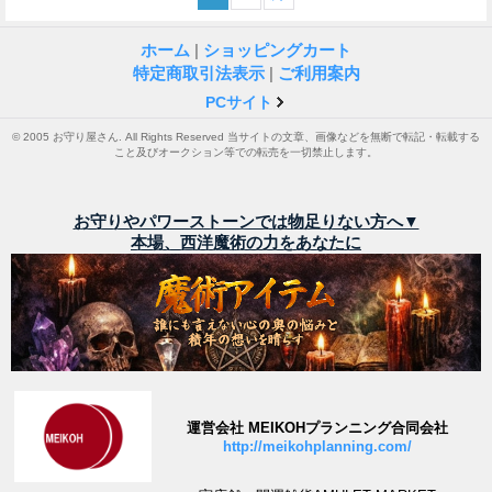
ホーム
|
ショッピングカート
特定商取引法表示
|
ご利用案内
PCサイト
© 2005 お守り屋さん. All Rights Reserved 当サイトの文章、画像などを無断で転記・転載する
こと及びオークション等での転売を一切禁止します。
お守りやパワーストーンでは物足りない方へ▼
本場、西洋魔術の力をあなたに
運営会社 MEIKOHプランニング合同会社
http://meikohplanning.com/