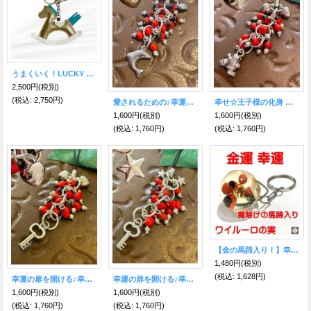
うまくいく！LUCKY HORSE 様々な幸運をもたらす🐎木馬キーホルダー ゴールド
2,500円
(税別)
(税込
:
2,750円)
愛されるための♪幸運のワイルーロ☆ストラップ イルカ＆愛情のハート
幸せ☆王子様の化身 幸運のワイルーロ☆ストラップ カエル＆愛情のハート
1,600円
(税別)
1,600円
(税別)
(税込
:
1,760円)
(税込
:
1,760円)
【金の馬蹄入り！】幸運の神秘ワイルーロ アクリルボール☆Ｋホルダー
1,480円
(税別)
(税込
:
1,628円)
幸運の扉を開ける♪幸運のワイルーロ☆ストラップ 鍵＆愛情のハート
幸運の扉を開ける♪幸運のワイルーロ☆ストラップ 鍵＆願望成就の星
1,600円
(税別)
1,600円
(税別)
(税込
:
1,760円)
(税込
:
1,760円)