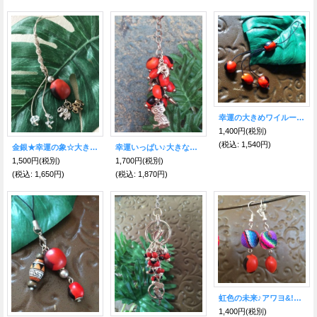
幸運の大きめワイルーロストラップ
1,400円
(税別)
(税込
:
1,540円)
金銀★幸運の象☆大きめワイルーロ ストラップ！！
幸運いっぱい♪大きなワイルーロ☆キーホルダー イルカ＆フクロウ&ハート
1,500円
(税別)
1,700円
(税別)
(税込
:
1,650円)
(税込
:
1,870円)
虹色の未来♪アワヨ&!ラッキーワイルーロ☆ピアス ブルー系
1,400円
(税別)