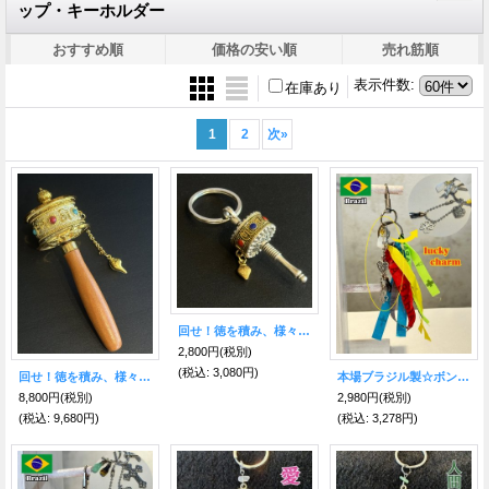
ップ・キーホルダー
おすすめ順
価格の安い順
売れ筋順
表示件数
:
在庫あり
1
2
次
»
回せ！徳を積み、様々な幸福を呼び寄せる◎チベット密教の法具マニ車KH
2,800円
(税別)
(税込
:
3,080円)
回せ！徳を積み、様々な幸福を呼び寄せる◎チベット密教の法具・金色マニ車
本場ブラジル製☆ボンフィンキーホルダーミックス09【サッカー関連お守り】
8,800円
(税別)
2,980円
(税別)
(税込
:
9,680円)
(税込
:
3,278円)