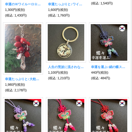
(税込
:
1,540円)
幸運のＷワイルーロ☆インカビーズ付き Ｂ
幸運たっぷりと♪ワイルーロ☆キーホルダー イルカ＆オウム
1,300円
(税別)
1,600円
(税別)
(税込
:
1,430円)
(税込
:
1,760円)
人生の荒波に流されない！人との絆を繋ぎ留め離さない！安定した絆を作る！錨（いかり）キーリング
幸運を運ぶ♪絹の蝶ストラップ紺
1,100円
(税別)
440円
(税別)
(税込
:
1,210円)
(税込
:
484円)
幸運たっぷりと♪大粒ワイルーロ☆キーホルダー ハンド イルカ＆フクロウ・ハート
1,980円
(税別)
(税込
:
2,178円)