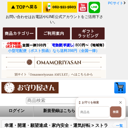
PCサイト
お問い合わせはお電話やLINE公式アカウントをご活用下さ
い。
小型宅配便（ポスト投函）なら送料398円（全国一律）
×
↕ お守りを検索
ログイン
新規登録はこちら
お問い合せ
検索
幸運・開運・願望達成・家内安全・運気好転 > ストラ
一覧