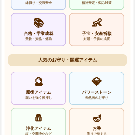
縁切り・交通安全
精神安定・悩み対策
📚
👶
合格・学業成就
子宝・安産祈願
受験・資格・勉強
妊活・子供の成長
人気のお守り・開運アイテム
🔮
💎
魔術アイテム
パワーストーン
願いを強く後押し
天然石のお守り
🧂
🪔
浄化アイテム
お香
塩・空間浄化など
香りで整える