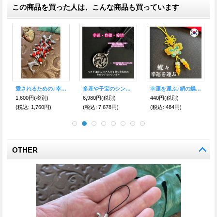
この商品を買った人は、こんな商品も買っています
幸運のＷワイルーロ☆インカビーズ付き Ｂ
金銀★幸運の象☆大きめワイルーロ ストラップ！！
幸運を運ぶ♪絹の蝶ストラップ桃色
1,300円
(税別)
1,500円
(税別)
440円
(税別)
(税込
:
1,430円)
(税込
:
1,650円)
(税込
:
484円)
OTHER