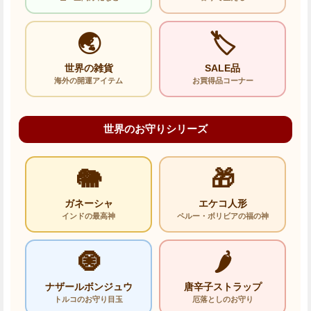
🌏
🏷️
世界の雑貨
SALE品
海外の開運アイテム
お買得品コーナー
世界のお守りシリーズ
🐘
🎁
ガネーシャ
エケコ人形
インドの最高神
ペルー・ボリビアの福の神
🧿
🌶️
ナザールボンジュウ
唐辛子ストラップ
トルコのお守り目玉
厄落としのお守り