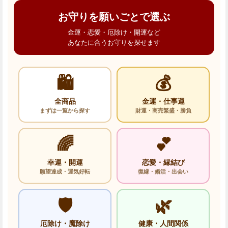
お守りを願いごとで選ぶ
金運・恋愛・厄除け・開運など
あなたに合うお守りを探せます
🛍️
💰
全商品
金運・仕事運
まずは一覧から探す
財運・商売繁盛・勝負
🌈
💕
幸運・開運
恋愛・縁結び
願望達成・運気好転
復縁・婚活・出会い
🛡️
🌿
厄除け・魔除け
健康・人間関係