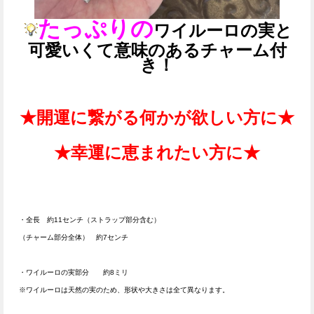
たっぷりの
ワイルーロの実と
可愛いくて意味のあるチャーム付
き！
★開運に繋がる何かが欲しい方に★
★幸運に恵まれたい方に★
・全長 約11センチ（ストラップ部分含む）
（チャーム部分全体） 約7センチ
・ワイルーロの実部分 約8ミリ
※ワイルーロは天然の実のため、形状や大きさは全て異なります。