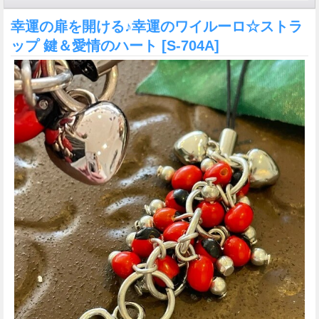
幸運の扉を開ける♪幸運のワイルーロ☆ストラ
ップ 鍵＆愛情のハート
[S-704A]