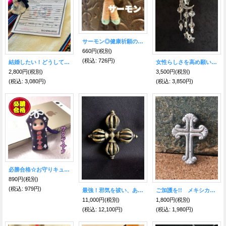
サーモン◎健康祈願のお靴を履いたハッピードール（ブドゥー人形）◎厄を食べて幸運を招くお守り◎
660円
(税別)
(税込
:
726円)
結婚したい！どうしても！ボリビア ウエディングカップル人形＆ミニチュア結婚証明書SET♥ エケコ人形小物＜結婚・絆を深める＞
女性らしさを高め願いを叶える♪クレセント・サン・キャッチャーS 幸運を呼ぶ♪光のおまじない
2,800円
(税別)
3,500円
(税別)
(税込
:
3,080円)
(税込
:
3,850円)
必勝合格☆お守りキューピー【お守り屋さん限定】
890円
(税別)
(税込
:
979円)
最強！邪気を祓い、あらゆる事を成功・成就させる！チベットの開運密教法具 ダブルドルジェ
ご加護を!! メキシカンピュータークロス 十字架
11,000円
(税別)
1,800円
(税別)
(税込
:
12,100円)
(税込
:
1,980円)