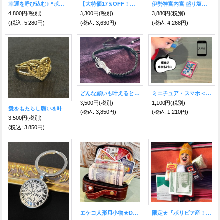
幸運を呼び込む♪ “ポルトガルの言い伝え”奇跡を起こしたバルセロスの雄鶏★爪楊枝たて（8.5cm）レッド成功運
【大特価17％OFF！】奇跡を起こす！黄金ココペリフェザーリング
伊勢神宮内宮 盛り塩三点セット（証明書・説明書付属）
4,800円
(税別)
3,300円
(税別)
3,880円
(税別)
(税込
:
5,280円)
(税込
:
3,630円)
(税込
:
4,268円)
どんな願いも叶えるといわれる！サンタ・ムエルテ★ブレスレット
ミニチュア・スマホ＜連絡が来ますように＞（エケコ人形・小物のみ）
3,500円
(税別)
1,100円
(税別)
愛をもたらし願いを叶える◎金のハートリング マリア
(税込
:
3,850円)
(税込
:
1,210円)
3,500円
(税別)
(税込
:
3,850円)
エケコ人形用小物★DX！豪遊ドリームキャリー
限定★『ボリビア産！』青い瞳のボリビアンフェイス♪ 荷物たっぷりエケコ(エケッコ)人形 Lサイズ(約18cm)