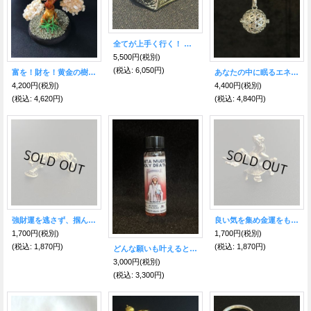
全てが上手く行く！ 神の万能の目のお守り★プロビデンスの目 ゴシックリング
5,500円
(税別)
(税込
:
6,050円)
富を！財を！黄金の樹★シトリン
あなたの中に眠るエネルギーや生命力を呼び起こす！フラワーオブライフ ペンダント
4,200円
(税別)
4,400円
(税別)
(税込
:
4,620円)
(税込
:
4,840円)
強財運を逃さず、掴んで離さない！銭乗り虎・真鍮
良い気を集め金運をもたらす！蛙と亀 置物・真鍮
1,700円
(税別)
1,700円
(税別)
(税込
:
1,870円)
(税込
:
1,870円)
どんな願いも叶えるといわれる！サンタ・ムエルテ★スーパーオイルA
3,000円
(税別)
(税込
:
3,300円)