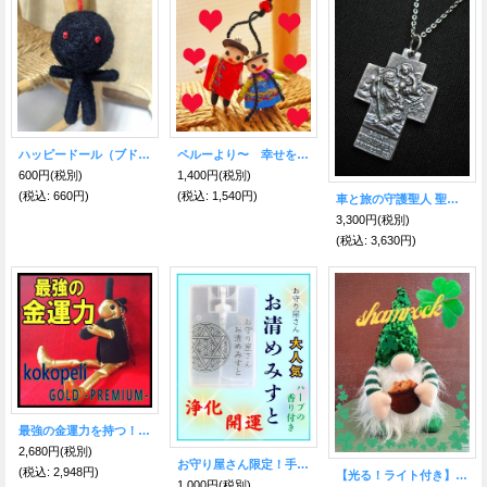
ハッピードール（ブドゥー人形） ブラック（災いを食べてくれる）
ペルーより〜 幸せを運ぶ♪チャンカな妖精【FMヨコハマ LUCKY ME 紹介商品】
600円
(税別)
1,400円
(税別)
(税込
:
660円)
(税込
:
1,540円)
車と旅の守護聖人 聖クリストファー・メダイネックレス
3,300円
(税別)
(税込
:
3,630円)
最強の金運力を持つ！！ココペリゴールドプレミアム♪
2,680円
(税別)
お守り屋さん限定！手軽に浄化☆お清めみすと
(税込
:
2,948円)
【光る！ライト付き】幸福を届ける♪ ケルトの伝説 BIG！シャムロック・レプラコーン ポット・オブ・ゴールド
1,000円
(税別)