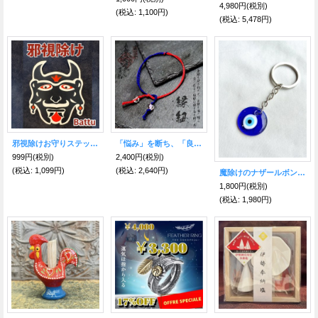
4,980円
(税別)
(税込
:
1,100円)
(税込
:
5,478円)
邪視除けお守りステッカー Battu(バトゥ)
「悩み」を断ち、「良縁」を固く結ぶ！縁紐(えにしひも) 良の縁・絶の縁
999円
(税別)
2,400円
(税別)
(税込
:
1,099円)
(税込
:
2,640円)
魔除けのナザールボンジュウキーホルダー
1,800円
(税別)
(税込
:
1,980円)