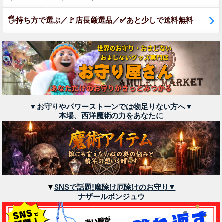
🖐️持ち方で選ぶ／🚩店長厳選品／✅あと少しで送料無料
▼お守りやパワーストーンでは物足りない方へ▼
本場、西洋魔術の力をあなたに
▼
SNSで話題!魔除け厄除けのお守り▼
ナザールボンジュウ