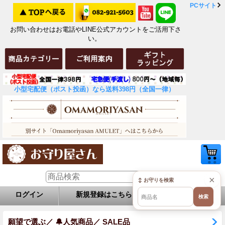
PCサイト
お問い合わせはお電話やLINE公式アカウントをご活用下さ
い。
小型宅配便（ポスト投函）なら送料398円（全国一律）
×
↕ お守りを検索
ログイン
新規登録はこちら
お問い合せ
検索
願望で選ぶ／ 🔔人気商品／ SALE品