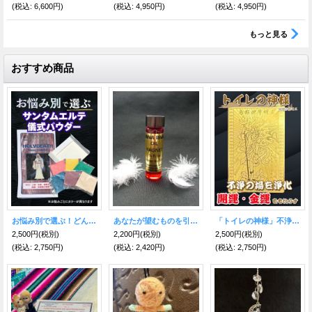
(税込
:
6,600円)
(税込
:
4,950円)
(税込
:
4,950円)
もっと見る
おすすめ商品
お悩み別で選ぶ！どんな願いも叶えるといわれる★サンタ・ムエルテ儀式パウダー
あなたが望むものを引き寄せて離さない！魔術オイル Magnet（マグネット）
「トイレの神様」不浄を焼き尽くし浄化！開運・金運をもたらす★烏枢沙摩明王（うすさまみょうおう）護符
2,500円
(税別)
2,200円
(税別)
2,500円
(税別)
(税込
:
2,750円)
(税込
:
2,420円)
(税込
:
2,750円)