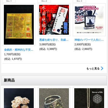
悪縁を絶ち切り、良縁を呼び結ぶ！特殊な護符■水面絶縁符 (みなもぜつえんふ)【輝石ストラップ付き】
神秘のパワーで人生に幸せをもたらす魔術オイル ブラックキャット
3,080円
(税別)
2,600円
(税別)
(税込
:
3,388円)
(税込
:
2,860円)
金銭的・精神的な不安や悩みを消滅させる！神のヤントラ・シュリサンプラン☆インドのお守り
1,700円
(税別)
(税込
:
1,870円)
もっと見る
新商品