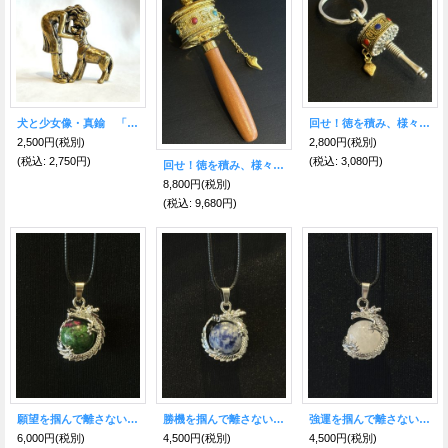
犬と少女像・真鍮 「愛と平和」
回せ！徳を積み、様々な幸福を呼び寄せる◎チベット密教の法具マニ車KH
2,500円
(税別)
2,800円
(税別)
(税込
:
2,750円)
(税込
:
3,080円)
回せ！徳を積み、様々な幸福を呼び寄せる◎チベット密教の法具・金色マニ車
8,800円
(税別)
(税込
:
9,680円)
願望を掴んで離さない！ 情熱と不屈の力で未来を切り拓くドラゴンペンダント★ルビーインゾイサイト
勝機を掴んで離さない！ 迷いを断ち切り成功へ導くドラゴンペンダント★ソーダライト
強運を掴んで離さない！浄化の力で最上級の幸運を呼び込むドラゴンペンダント★クリスタル（水晶）
6,000円
(税別)
4,500円
(税別)
4,500円
(税別)