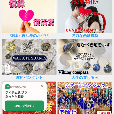
復縁・復活愛のお守り
強力な恋愛成就
魔術ペンダント
人生の道しるべ
×
お守り屋さん本店
LINE
アイテム選びで
迷ったら相談
LINEで相談する