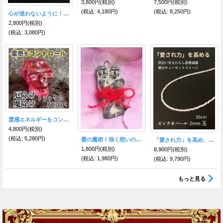
3,800円
(税別)
7,500円
(税別)
(税込
:
4,180円)
(税込
:
8,250円)
心が迷わないように！進むべき道を示す★ヴァイキングコンパス キーリングホワイト 聖なるルーン文字〜Vegvisir〜
2,800円
(税別)
(税込
:
3,080円)
霊感エネルギーをコントロール●クリスタルスカル 赤／LEDライト＆キャンドル付
4,800円
(税別)
(税込
:
5,280円)
愛の魔術！強く想いのままに！アモール人形
「愛され力」を高め、出会いをもたらし恋愛成就させる★ピンクオパール２mm玉ネックレス 50cm
1,800円
(税別)
8,900円
(税別)
(税込
:
1,980円)
(税込
:
9,790円)
もっと見る