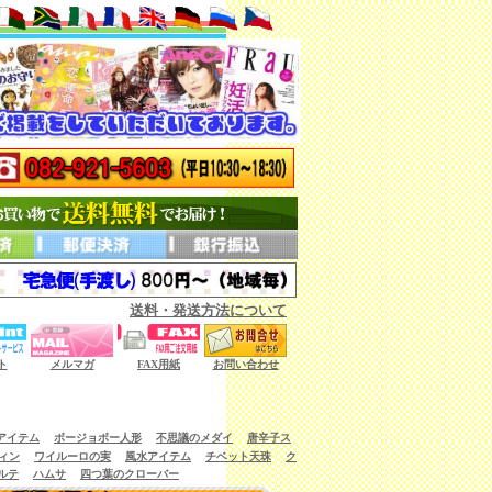
送料・発送方法について
ない商品もございます。）
ト
メルマガ
FAX用紙
お問い合わせ
アイテム
ボージョボー人形
不思議のメダイ
唐辛子ス
ィン
ワイルーロの実
風水アイテム
チベット天珠
ク
ルテ
ハムサ
四つ葉のクローバー