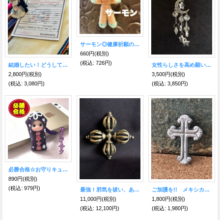
サーモン◎健康祈願のお靴を履いたハッピードール（ブドゥー人形）◎厄を食べて幸運を招くお守り◎
660円
(税別)
(税込
:
726円)
結婚したい！どうしても！ボリビア ウエディングカップル人形＆ミニチュア結婚証明書SET♥ エケコ人形小物＜結婚・絆を深める＞
女性らしさを高め願いを叶える♪クレセント・サン・キャッチャーS 幸運を呼ぶ♪光のおまじない
2,800円
(税別)
3,500円
(税別)
(税込
:
3,080円)
(税込
:
3,850円)
必勝合格☆お守りキューピー【お守り屋さん限定】
890円
(税別)
(税込
:
979円)
最強！邪気を祓い、あらゆる事を成功・成就させる！チベットの開運密教法具 ダブルドルジェ
ご加護を!! メキシカンピュータークロス 十字架
11,000円
(税別)
1,800円
(税別)
(税込
:
12,100円)
(税込
:
1,980円)