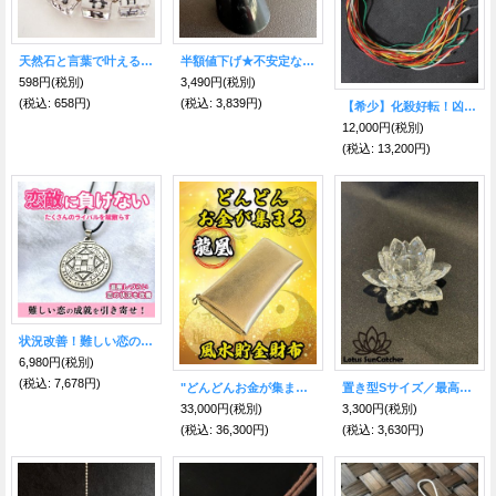
天然石と言葉で叶える！ストラップ「ＰＵＲＥ」
半額値下げ★不安定な心を強力に落ち着かせる フォスフォシデライト リング サージカルステンレス
598円
(税別)
3,490円
(税別)
(税込
:
658円)
(税込
:
3,839円)
【希少】化殺好転！凶から吉へ運気向上！ネット入り天然水晶浄化球
12,000円
(税別)
(税込
:
13,200円)
状況改善！難しい恋の成就を引き寄せる魔術ペンダント ウィンメイトオブチョイス
6,980円
(税別)
(税込
:
7,678円)
"どんどんお金が集まる" 牛本革 龍凰 風水貯金財布（金）
置き型Sサイズ／最高の浄化力！クリスタル サン・キャッチャー蓮花
33,000円
(税別)
3,300円
(税別)
(税込
:
36,300円)
(税込
:
3,630円)