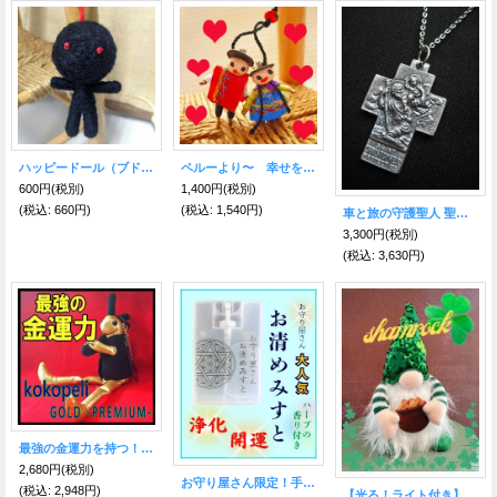
ハッピードール（ブドゥー人形） ブラック（災いを食べてくれる）
ペルーより〜 幸せを運ぶ♪チャンカな妖精【FMヨコハマ LUCKY ME 紹介商品】
600円
(税別)
1,400円
(税別)
(税込
:
660円)
(税込
:
1,540円)
車と旅の守護聖人 聖クリストファー・メダイネックレス
3,300円
(税別)
(税込
:
3,630円)
最強の金運力を持つ！！ココペリゴールドプレミアム♪
2,680円
(税別)
お守り屋さん限定！手軽に浄化☆お清めみすと
(税込
:
2,948円)
【光る！ライト付き】幸福を届ける♪ ケルトの伝説 BIG！シャムロック・レプラコーン ポット・オブ・ゴールド