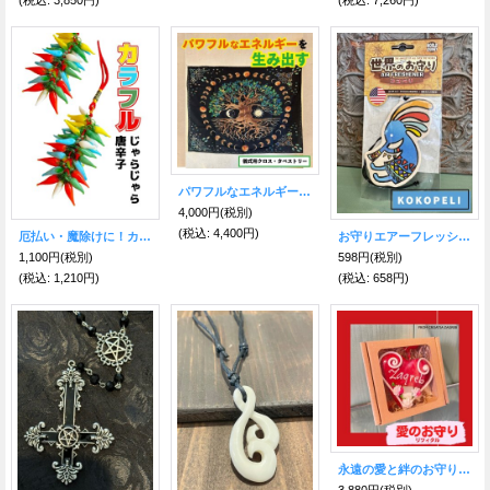
(税込
:
3,850円)
(税込
:
7,260円)
パワフルなエネルギーを生み出す！儀式用万能クロス ツリーオブライフ
4,000円
(税別)
(税込
:
4,400円)
厄払い・魔除けに！カラフル★ジャラジャラ唐辛子
お守りエアーフレッシュナー ココペリ 〜聖地セドナの香り〜
1,100円
(税別)
598円
(税別)
(税込
:
1,210円)
(税込
:
658円)
永遠の愛と絆のお守り〇リツィタル 飾り用製菓 箱入りピンク 〜クロアチア〜