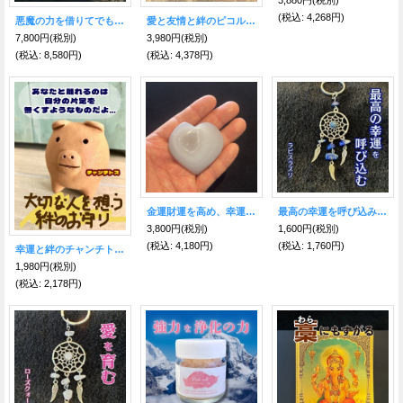
3,880円
(税別)
(税込
:
4,268円)
悪魔の力を借りてでも！逆五芒星★逆さ十字 ロザリオネックレス
愛と友情と絆のピコルア E★ニュージーランド マオリ族のお守りネックレス
7,800円
(税別)
3,980円
(税別)
(税込
:
8,580円)
(税込
:
4,378円)
金運財運を高め、幸運の兆しを掴むお守り石★ドルジーアゲート ハート型D
最高の幸運を呼び込み夢を掴まえる★ドリームキャッチャー キーホルダー ラピスラズリ付
3,800円
(税別)
1,600円
(税別)
(税込
:
4,180円)
(税込
:
1,760円)
幸運と絆のチャンチトス(３本足のブタ)Lサイズ
1,980円
(税別)
(税込
:
2,178円)