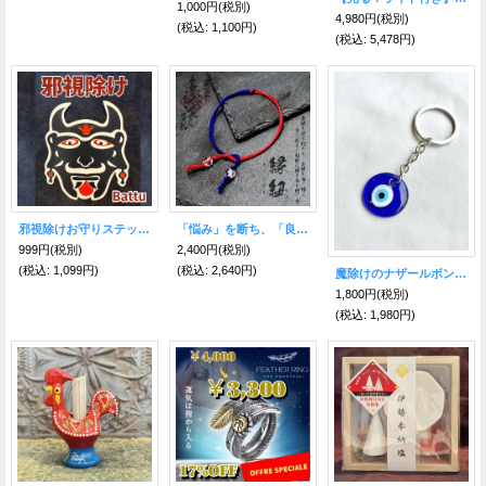
1,000円
(税別)
4,980円
(税別)
(税込
:
1,100円)
(税込
:
5,478円)
邪視除けお守りステッカー Battu(バトゥ)
「悩み」を断ち、「良縁」を固く結ぶ！縁紐(えにしひも) 良の縁・絶の縁
999円
(税別)
2,400円
(税別)
(税込
:
1,099円)
(税込
:
2,640円)
魔除けのナザールボンジュウキーホルダー
1,800円
(税別)
(税込
:
1,980円)