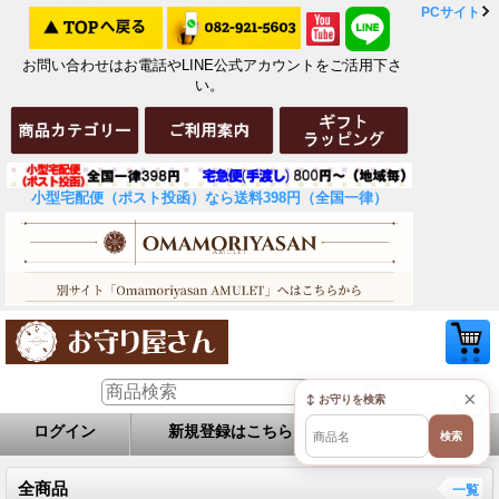
PCサイト
お問い合わせはお電話やLINE公式アカウントをご活用下さ
い。
小型宅配便（ポスト投函）なら送料398円（全国一律）
×
↕ お守りを検索
ログイン
新規登録はこちら
お問い合せ
検索
全商品
一覧