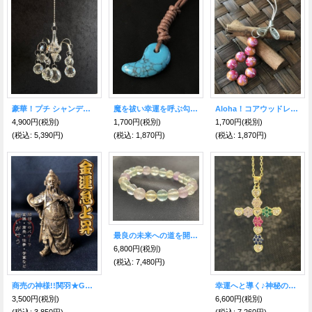
豪華！プチ シャンデリア★幸運を呼ぶ♪光のおまじない サン・キャッチャー
魔を祓い幸運を呼ぶ勾玉！★ トラブル・災難回避のターコイズ
Aloha！コアウッドレイ★ストラップ R
4,900円
(税別)
1,700円
(税別)
1,700円
(税別)
(税込
:
5,390円)
(税込
:
1,870円)
(税込
:
1,870円)
最良の未来への道を開拓する☆キャンディフローライト ブレスレット8mm
6,800円
(税別)
(税込
:
7,480円)
商売の神様!!関羽★GOLD★商売繁盛！金運財運アップ！学業成就に！
幸運へと導く♪神秘の金の十字架ネックレス（大）Heart
3,500円
(税別)
6,600円
(税別)