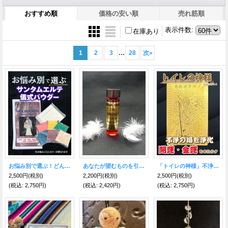
おすすめ順
価格の安い順
売れ筋順
表示件数
:
在庫あり
...
1
2
3
28
次
»
お悩み別で選ぶ！どんな願いも叶えるといわれる★サンタ・ムエルテ儀式パウダー
あなたが望むものを引き寄せて離さない！魔術オイル Magnet（マグネット）
「トイレの神様」不浄を焼き尽くし浄化！開運・金運をもたらす★烏枢沙摩明王（うすさまみょうおう）護符
2,500円
(税別)
2,200円
(税別)
2,500円
(税別)
(税込
:
2,750円)
(税込
:
2,420円)
(税込
:
2,750円)