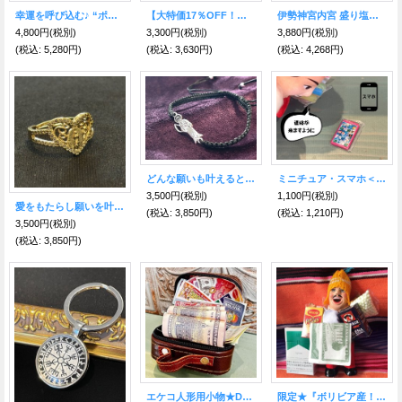
幸運を呼び込む♪ “ポルトガルの言い伝え”奇跡を起こしたバルセロスの雄鶏★爪楊枝たて（8.5cm）レッド成功運
【大特価17％OFF！】奇跡を起こす！黄金ココペリフェザーリング
伊勢神宮内宮 盛り塩三点セット（証明書・説明書付属）
4,800円
(税別)
3,300円
(税別)
3,880円
(税別)
(税込
:
5,280円)
(税込
:
3,630円)
(税込
:
4,268円)
どんな願いも叶えるといわれる！サンタ・ムエルテ★ブレスレット
ミニチュア・スマホ＜連絡が来ますように＞（エケコ人形・小物のみ）
3,500円
(税別)
1,100円
(税別)
愛をもたらし願いを叶える◎金のハートリング マリア
(税込
:
3,850円)
(税込
:
1,210円)
3,500円
(税別)
(税込
:
3,850円)
エケコ人形用小物★DX！豪遊ドリームキャリー
限定★『ボリビア産！』青い瞳のボリビアンフェイス♪ 荷物たっぷりエケコ(エケッコ)人形 Lサイズ(約18cm)