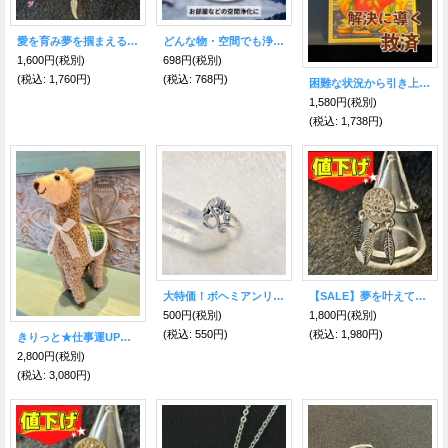
愛を育み夢を掴まえる★ドリームキャッチャー キーホルダー ローズクォーツ付
どんな物・空間でも浄化！万能ピンクヒマラヤソルト 瓶入り
1,600円
(税別)
698円
(税別)
(税込
:
1,760円)
(税込
:
768円)
困難な状況から引き上げてくれる神様のヤントラ・ガネーシャ☆インドのお守り
1,580円
(税別)
(税込
:
1,738円)
大特価！ボヘミアンリング GGG
【SALE】夢を叶えてリング★ドリームキャッチャー S
500円
(税別)
1,800円
(税別)
(税込
:
550円)
(税込
:
1,980円)
きりっと★仕事運UPのアルパカ♪エケコ人形のお友達
2,800円
(税別)
(税込
:
3,080円)