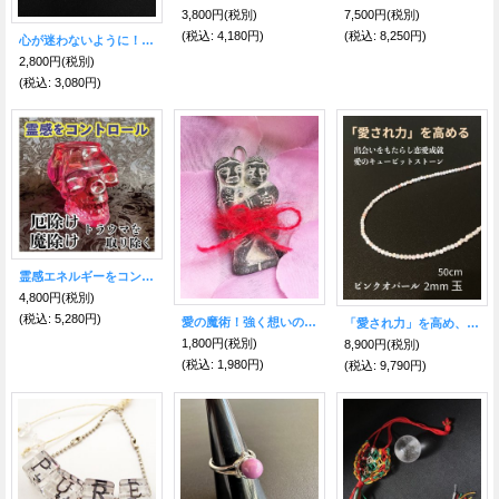
3,800円
(税別)
7,500円
(税別)
(税込
:
4,180円)
(税込
:
8,250円)
心が迷わないように！進むべき道を示す★ヴァイキングコンパス キーリングホワイト 聖なるルーン文字〜Vegvisir〜
2,800円
(税別)
(税込
:
3,080円)
霊感エネルギーをコントロール●クリスタルスカル 赤／LEDライト＆キャンドル付
4,800円
(税別)
(税込
:
5,280円)
愛の魔術！強く想いのままに！アモール人形
「愛され力」を高め、出会いをもたらし恋愛成就させる★ピンクオパール２mm玉ネックレス 50cm
1,800円
(税別)
8,900円
(税別)
(税込
:
1,980円)
(税込
:
9,790円)