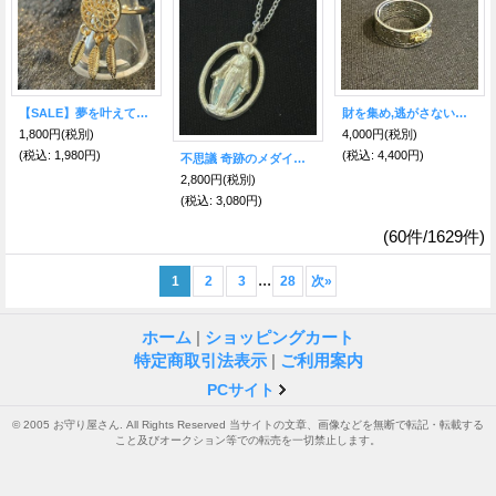
【SALE】夢を叶えてリング★ドリームキャッチャー G
財を集め,逃がさない！強力な財を招く 貔貅（ヒキュウ）般若心経彫り★お守りリング
1,800円
(税別)
4,000円
(税別)
(税込
:
1,980円)
(税込
:
4,400円)
不思議 奇跡のメダイネックレス レアな透かしデザイン
2,800円
(税別)
(税込
:
3,080円)
(60件/1629件)
...
1
2
3
28
次
»
ホーム
|
ショッピングカート
特定商取引法表示
|
ご利用案内
PCサイト
© 2005 お守り屋さん. All Rights Reserved 当サイトの文章、画像などを無断で転記・転載する
こと及びオークション等での転売を一切禁止します。