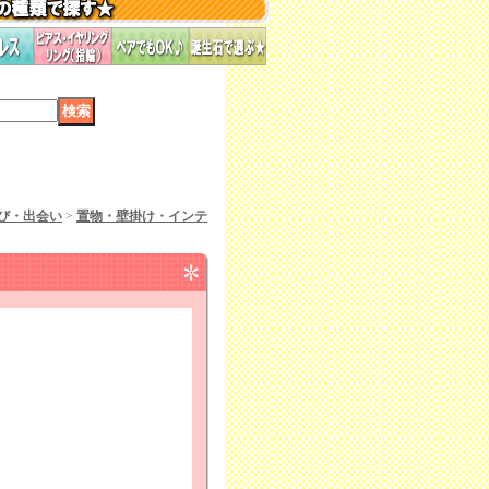
び・出会い
>
置物・壁掛け・インテ