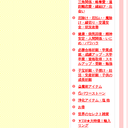
三角関係・略奪愛・遠
距離恋愛・縁結び・出
会い
厄除け・厄払い・魔除
け・縁切り・交通安
全・状況改善
健康・病気回復・精神
安定・人間関係・いじ
め・パワハラ
必勝合格祈願・学業成
就・成績アップ・大学
卒業・資格取得・スキ
ルアップ・受験・勉強
子宝祈願・子授け・妊
活・安産祈願・子供の
成長祈願
🔮魔術アイテム
🪞パワーストーン
浄化アイテム・塩 他
お香
世界のセレクト雑貨
￥550★大特価！輸入
リング