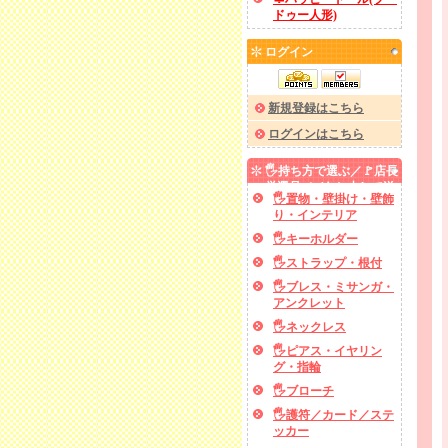
ドゥー人形)
ログイン
新規登録はこちら
ログインはこちら
🖐️持ち方で選ぶ／🚩店長
厳選品／✅あと少しで送
🖐️置物・壁掛け・壁飾
料無料
り・インテリア
🖐️キーホルダー
🖐️ストラップ・根付
🖐️ブレス・ミサンガ・
アンクレット
🖐️ネックレス
🖐️ピアス・イヤリン
グ・指輪
🖐️ブローチ
🖐️護符／カード／ステ
ッカー