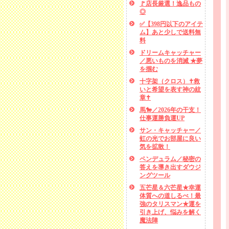
🚩店長厳選！逸品もの
◎
✅【398円以下のアイテ
ム】あと少しで送料無
料
ドリームキャッチャー
／悪いものを消滅 ★夢
を掴む
十字架（クロス）✝救
いと希望を表す神の紋
章✝
馬🐎／2026年の干支！
仕事運勝負運UP
サン・キャッチャー／
虹の光でお部屋に良い
気を拡散！
ペンデュラム／秘密の
答えを導き出すダウジ
ングツール
五芒星＆六芒星★幸運
体質への道しるべ！最
強のタリスマン★運を
引き上げ、悩みを解く
魔法陣