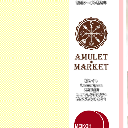
割引クーポン配布中
別サイト
Omamoriyasan
AMULET
ここでしか買えない
商品多数あります！