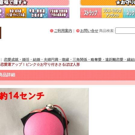
ご利用案内
｜
お問い合せ
商品検索
:
｜
恋愛成就・婚活・結婚・夫婦円満・復縁・三角関係・略奪愛・遠距離恋愛・縁結
｜
恋愛運アップ！ピンク☆お守り付きさるぼぼ人形
商品詳細