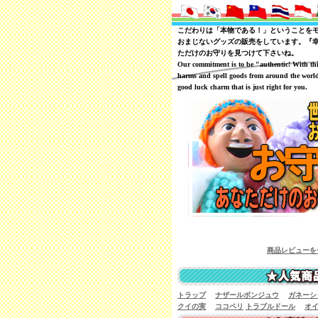
こだわりは「本物である！」ということを
おまじないグッズの販売をしています。『
ただけのお守りを見つけて下さいね。
Our commitment is to be "authentic! With th
harms and spell goods from around the world
good luck charm that is just right for you.
商品レビューを一覧で見ることが可
トラップ
ナザールボンジュウ
ガネーシ
クイの実
ココペリ
トラブルドール
オ