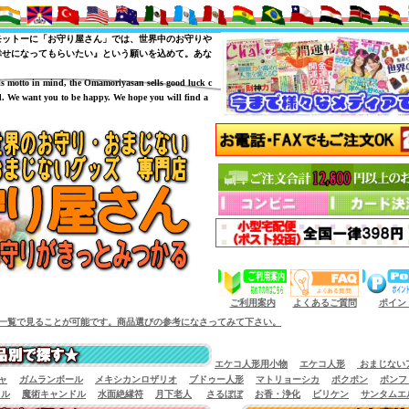
モットーに「お守り屋さん」では、世界中のお守りや
幸せになってもらいたい』という願いを込めて。あな
is motto in mind, the Omamoriyasan sells good luck c
. We want you to be happy. We hope you will find a
（商品サイズによっては小型宅配便が利用出来
ご利用案内
よくあるご質問
ポイン
能です。商品選びの参考になさってみて下さい。
エケコ人形用小物
エケコ人形
おまじない
ャ
ガムランボール
メキシカンロザリオ
ブドゥー人形
マトリョーシカ
ポクポン
ボンフ
イル
魔術キャンドル
水面絶縁符
月下老人
さるぼぼ
お香・浄化
ビリケン
サンタムエ