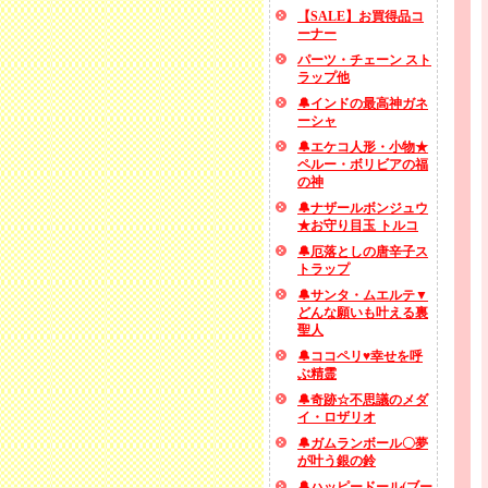
【SALE】お買得品コ
ーナー
パーツ・チェーン スト
ラップ他
🔔インドの最高神ガネ
ーシャ
🔔エケコ人形・小物★
ペルー・ボリビアの福
の神
🔔ナザールボンジュウ
★お守り目玉 トルコ
🔔厄落としの唐辛子ス
トラップ
🔔サンタ・ムエルテ▼
どんな願いも叶える裏
聖人
🔔ココペリ♥幸せを呼
ぶ精霊
🔔奇跡☆不思議のメダ
イ・ロザリオ
🔔ガムランボール〇夢
が叶う銀の鈴
🔔ハッピードール(ブー