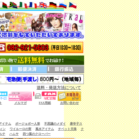
送料・発送方法について
ない商品もございます。）
ト
メルマガ
FAX用紙
お問い合わせ
アイテム
ボージョボー人形
不思議のメダイ
唐辛子ス
ィン
ワイルーロの実
風水アイテム
チベット天珠
ク
ルテ
ハムサ
四つ葉のクローバー