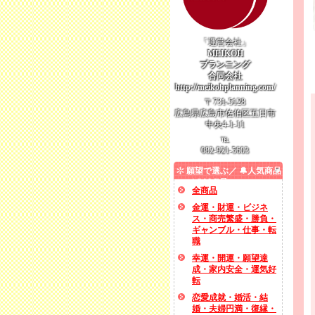
「運営会社」
MEIKOH
プランニング
合同会社
http://meikohplanning.com/
〒731-5128
広島県広島市佐伯区五日市
中央4-1-11
℡
082-921-5603
願望で選ぶ／ 🔔人気商品
／ SALE品
全商品
金運・財運・ビジネ
ス・商売繁盛・勝負・
ギャンブル・仕事・転
職
幸運・開運・願望達
成・家内安全・運気好
転
恋愛成就・婚活・結
婚・夫婦円満・復縁・