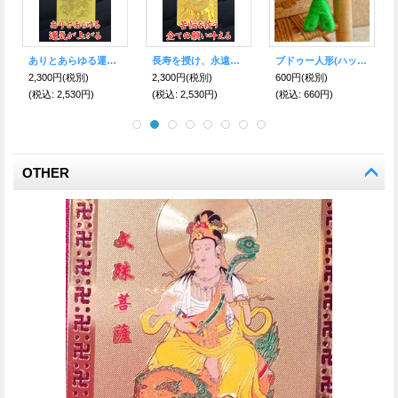
ありとあらゆる運気が上がる！四神相応★黄金護符（金）
長寿を授け、永遠の幸福を守る！普賢菩薩 護符
ブドゥー人形(ハッピードール) グリーン(受験・学業運・合格のお守り)
2,300円
(税別)
2,300円
(税別)
600円
(税別)
(税込
:
2,530円)
(税込
:
2,530円)
(税込
:
660円)
OTHER