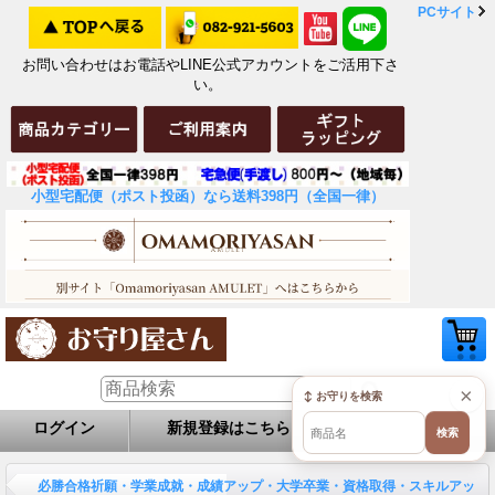
PCサイト
お問い合わせはお電話やLINE公式アカウントをご活用下さ
い。
小型宅配便（ポスト投函）なら送料398円（全国一律）
×
↕ お守りを検索
ログイン
新規登録はこちら
お問い合せ
検索
商品詳細
必勝合格祈願・学業成就・成績アップ・大学卒業・資格取得・スキルアッ