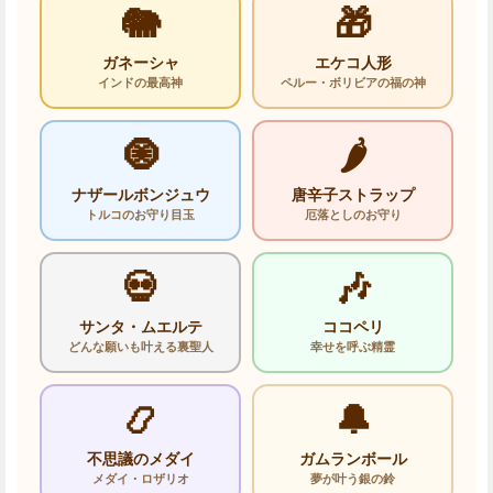
🐘
🎁
ガネーシャ
エケコ人形
インドの最高神
ペルー・ボリビアの福の神
🧿
🌶️
ナザールボンジュウ
唐辛子ストラップ
トルコのお守り目玉
厄落としのお守り
💀
🎶
サンタ・ムエルテ
ココペリ
どんな願いも叶える裏聖人
幸せを呼ぶ精霊
📿
🔔
不思議のメダイ
ガムランボール
メダイ・ロザリオ
夢が叶う銀の鈴