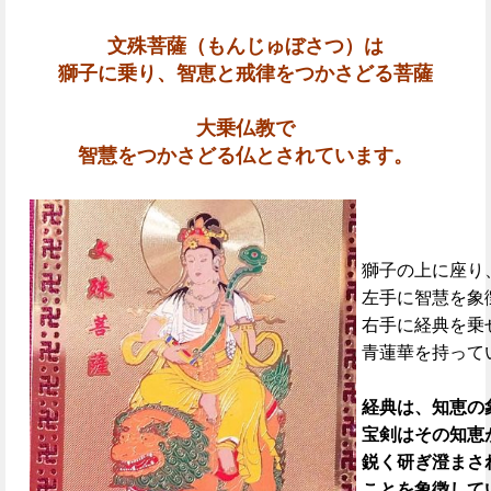
文殊菩薩（もんじゅぼさつ）は
獅子に乗り、智恵と戒律をつかさどる菩薩
大乗仏教で
智慧をつかさどる仏とされています。
獅子の上に座り
左手に智慧を象
右手に経典を乗
青蓮華を持って
経典は、知恵の
宝剣はその知恵
鋭く研ぎ澄まさ
ことを象徴して