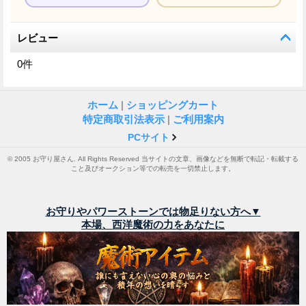
レビュー
0
件
ホーム
|
ショッピングカート
特定商取引法表示
|
ご利用案内
PCサイト
© 2005 お守り屋さん. All Rights Reserved 当サイトの文章、画像などを無断で転記・転載する
こと及びオークション等での転売を一切禁止します。
お守りやパワーストーンでは物足りない方へ▼
本場、西洋魔術の力をあなたに