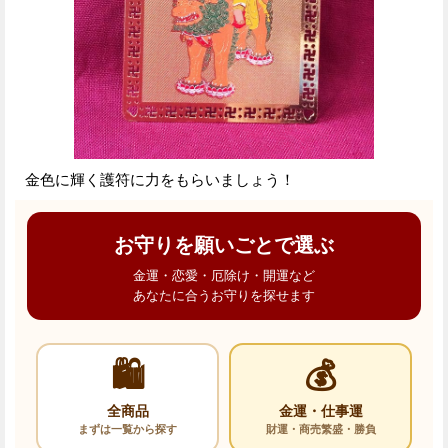
金色に輝く護符に力をもらいましょう！
お守りを願いごとで選ぶ
金運・恋愛・厄除け・開運など
あなたに合うお守りを探せます
🛍️
💰
全商品
金運・仕事運
まずは一覧から探す
財運・商売繁盛・勝負