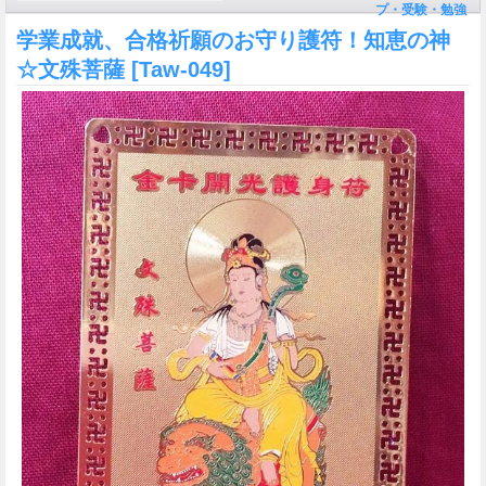
プ・受験・勉強
学業成就、合格祈願のお守り護符！知恵の神
☆文殊菩薩
[Taw-049]