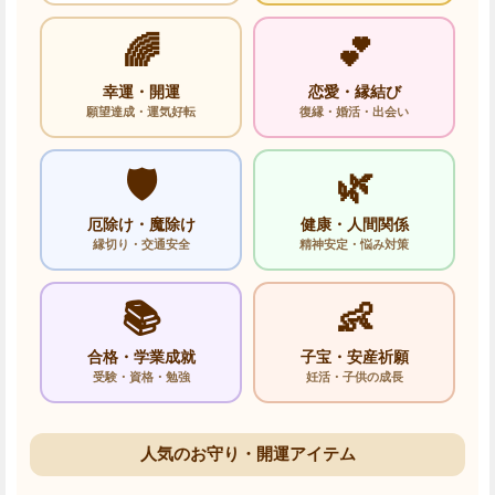
🌈
💕
幸運・開運
恋愛・縁結び
願望達成・運気好転
復縁・婚活・出会い
🛡️
🌿
厄除け・魔除け
健康・人間関係
縁切り・交通安全
精神安定・悩み対策
📚
👶
合格・学業成就
子宝・安産祈願
受験・資格・勉強
妊活・子供の成長
人気のお守り・開運アイテム