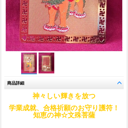
商品詳細
神々しい輝きを放つ
学業成就、合格祈願のお守り護符！
知恵の神☆文殊菩薩