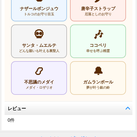
ナザールボンジュウ
唐辛子ストラップ
トルコのお守り目玉
厄落としのお守り
💀
🎶
サンタ・ムエルテ
ココペリ
どんな願いも叶える裏聖人
幸せを呼ぶ精霊
📿
🔔
不思議のメダイ
ガムランボール
メダイ・ロザリオ
夢が叶う銀の鈴
レビュー
0
件