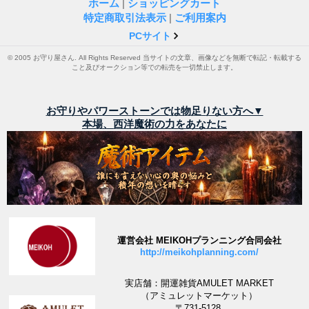
ホーム
|
ショッピングカート
特定商取引法表示
|
ご利用案内
PCサイト
© 2005 お守り屋さん. All Rights Reserved 当サイトの文章、画像などを無断で転記・転載する
こと及びオークション等での転売を一切禁止します。
お守りやパワーストーンでは物足りない方へ▼
本場、西洋魔術の力をあなたに
運営会社 MEIKOHプランニング合同会社
http://meikohplanning.com/
実店舗：開運雑貨AMULET MARKET
（アミュレットマーケット）
〒731-5128