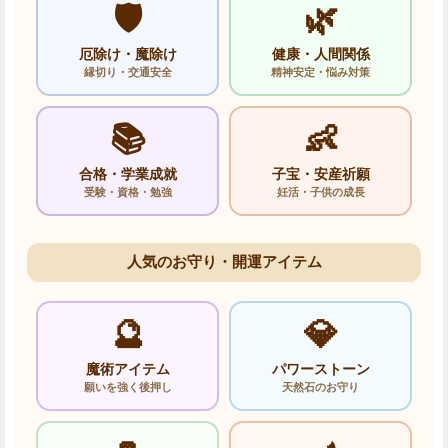
🛡️
🌿
厄除け・魔除け
健康・人間関係
縁切り・交通安全
精神安定・悩み対策
📚
👶
合格・学業成就
子宝・安産祈願
受験・資格・勉強
妊活・子供の成長
人気のお守り・開運アイテム
🔮
💎
魔術アイテム
パワーストーン
願いを強く後押し
天然石のお守り