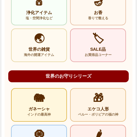
🧂
🪔
浄化アイテム
お香
塩・空間浄化など
香りで整える
🌏
🏷️
世界の雑貨
SALE品
海外の開運アイテム
お買得品コーナー
世界のお守りシリーズ
🐘
🎁
ガネーシャ
エケコ人形
インドの最高神
ペルー・ボリビアの福の神
🧿
🌶️