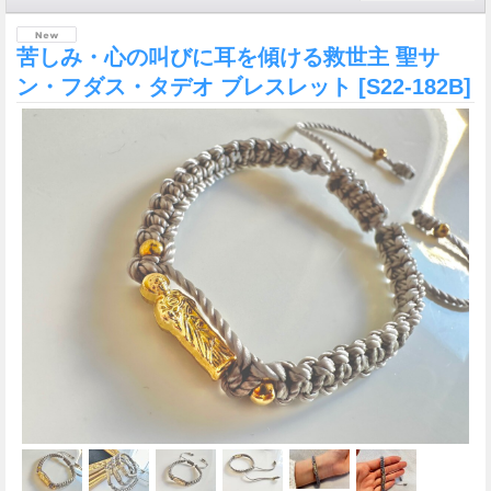
苦しみ・心の叫びに耳を傾ける救世主 聖サ
ン・フダス・タデオ ブレスレット
[S22-182B]