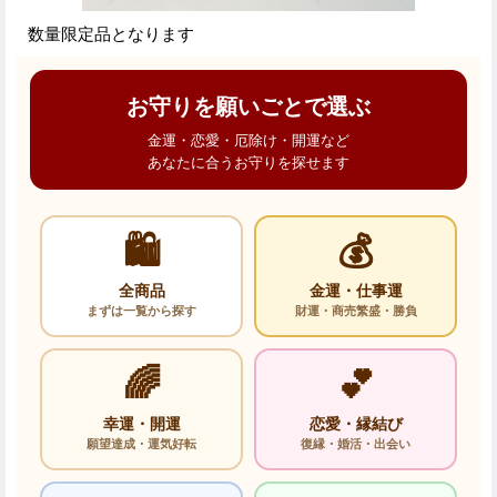
数量限定品となります
お守りを願いごとで選ぶ
金運・恋愛・厄除け・開運など
あなたに合うお守りを探せます
🛍️
💰
全商品
金運・仕事運
まずは一覧から探す
財運・商売繁盛・勝負
🌈
💕
幸運・開運
恋愛・縁結び
願望達成・運気好転
復縁・婚活・出会い