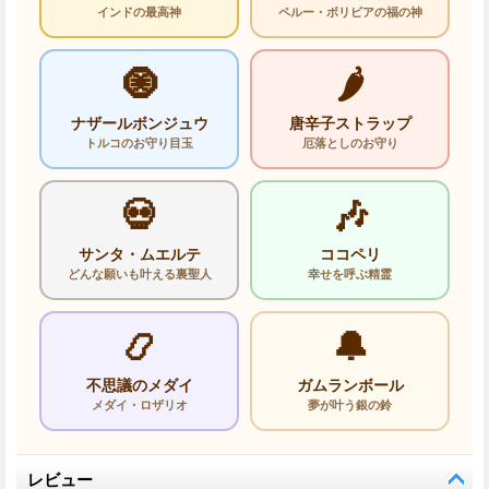
インドの最高神
ペルー・ボリビアの福の神
🧿
🌶️
ナザールボンジュウ
唐辛子ストラップ
トルコのお守り目玉
厄落としのお守り
💀
🎶
サンタ・ムエルテ
ココペリ
どんな願いも叶える裏聖人
幸せを呼ぶ精霊
📿
🔔
不思議のメダイ
ガムランボール
メダイ・ロザリオ
夢が叶う銀の鈴
レビュー