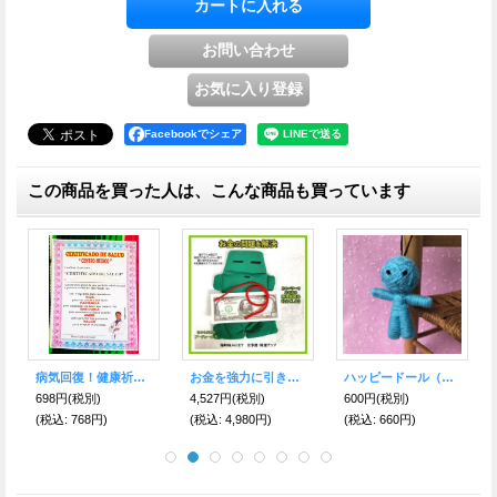
Facebookでシェア
この商品を買った人は、こんな商品も買っています
病気回復！健康祈願！ミニチュア健康証明書■エケコ人形用小物＜健康になりたい方へ＞
お金を強力に引き寄せ！ブードゥー人形 緑
ハッピードール（ブドゥー人形）スカイブルーB（病気回復・健康運アップのお守り）
698円
(税別)
4,527円
(税別)
600円
(税別)
(税込
:
768円)
(税込
:
4,980円)
(税込
:
660円)