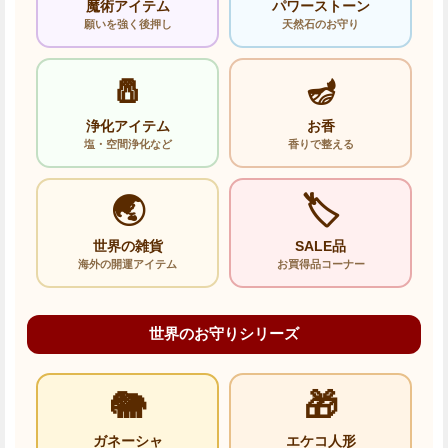
魔術アイテム
パワーストーン
願いを強く後押し
天然石のお守り
🧂
🪔
浄化アイテム
お香
塩・空間浄化など
香りで整える
🌏
🏷️
世界の雑貨
SALE品
海外の開運アイテム
お買得品コーナー
世界のお守りシリーズ
🐘
🎁
ガネーシャ
エケコ人形