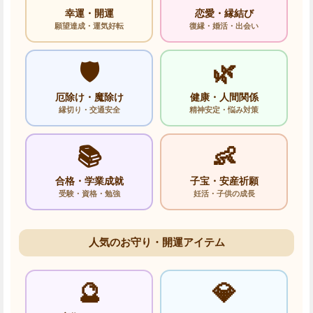
幸運・開運
恋愛・縁結び
願望達成・運気好転
復縁・婚活・出会い
🛡️
🌿
厄除け・魔除け
健康・人間関係
縁切り・交通安全
精神安定・悩み対策
📚
👶
合格・学業成就
子宝・安産祈願
受験・資格・勉強
妊活・子供の成長
人気のお守り・開運アイテム
🔮
💎