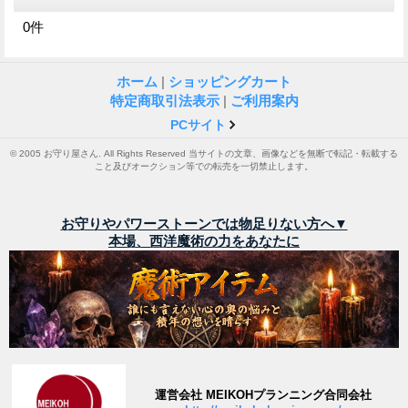
0
件
ホーム
|
ショッピングカート
特定商取引法表示
|
ご利用案内
PCサイト
© 2005 お守り屋さん. All Rights Reserved 当サイトの文章、画像などを無断で転記・転載する
こと及びオークション等での転売を一切禁止します。
お守りやパワーストーンでは物足りない方へ▼
本場、西洋魔術の力をあなたに
運営会社 MEIKOHプランニング合同会社