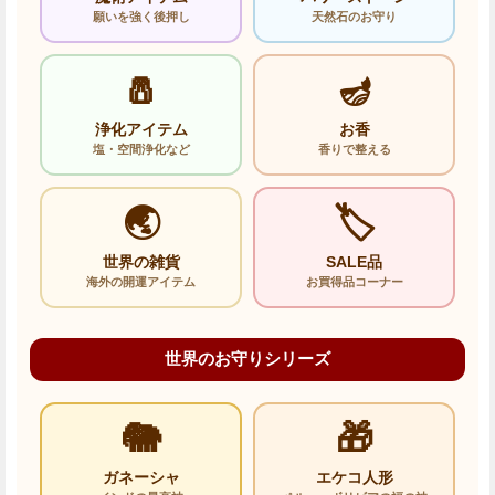
願いを強く後押し
天然石のお守り
🧂
🪔
浄化アイテム
お香
塩・空間浄化など
香りで整える
🌏
🏷️
世界の雑貨
SALE品
海外の開運アイテム
お買得品コーナー
世界のお守りシリーズ
🐘
🎁
ガネーシャ
エケコ人形