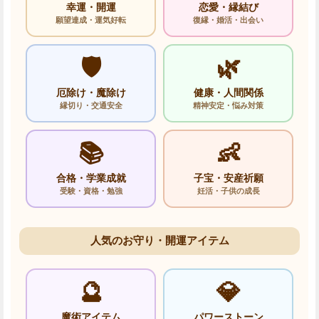
幸運・開運
恋愛・縁結び
願望達成・運気好転
復縁・婚活・出会い
🛡️
🌿
厄除け・魔除け
健康・人間関係
縁切り・交通安全
精神安定・悩み対策
📚
👶
合格・学業成就
子宝・安産祈願
受験・資格・勉強
妊活・子供の成長
人気のお守り・開運アイテム
🔮
💎
魔術アイテム
パワーストーン