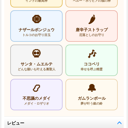
インドの最高神
ペルー・ボリビアの福の神
🧿
🌶️
ナザールボンジュウ
唐辛子ストラップ
トルコのお守り目玉
厄落としのお守り
💀
🎶
サンタ・ムエルテ
ココペリ
どんな願いも叶える裏聖人
幸せを呼ぶ精霊
📿
🔔
不思議のメダイ
ガムランボール
メダイ・ロザリオ
夢が叶う銀の鈴
レビュー