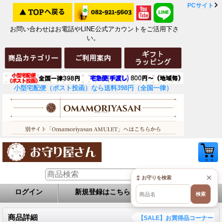
PCサイト
お問い合わせはお電話やLINE公式アカウントをご活用下さ
い。
小型宅配便（ポスト投函）なら送料398円（全国一律）
×
↕ お守りを検索
ログイン
新規登録はこちら
お問い合せ
検索
商品詳細
【SALE】お買得品コーナー