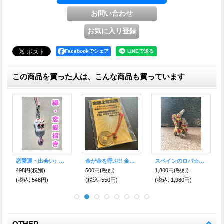
Facebookでシェア
この商品を買った人は、こんな商品も買っています
スペインのロバ☆仕事運のお守り S
婚活★お守り付き！恋愛運のピンクハチマキさるぼぼストラップ
【伊勢神宮】御神木●神のご縁札 金運財運
恋愛運アップ！ピンク☆さるぼぼストラップ
1,200円
(税別)
4,000円
(税別)
798円
(税別)
(税込
:
1,320円)
(税込
:
4,400円)
(税込
:
878円)