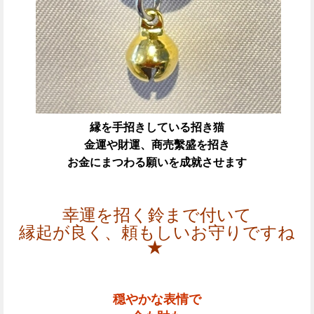
縁を手招きしている招き猫
金運や財運、商売繫盛を招き
お金にまつわる願いを成就させます
幸運を招く鈴まで付いて
縁起が良く、頼もしいお守りですね
★
穏やかな表情で