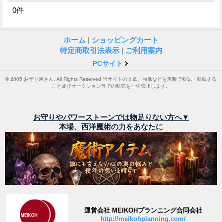
0
件
ホーム
|
ショッピングカート
特定商取引法表示
|
ご利用案内
PCサイト
© 2005 お守り屋さん. All Rights Reserved 当サイトの文章、画像などを無断で転記・転載する
こと及びオークション等での転売を一切禁止します。
お守りやパワーストーンでは物足りない方へ▼
本場、西洋魔術の力をあなたに
運営会社 MEIKOHプランニング合同会社
http://meikohplanning.com/