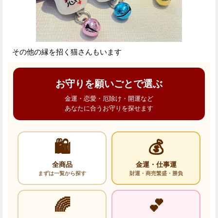
その他の縁を招く猫さんもいます
お守りを願いごとで選ぶ
金運・恋愛・厄除け・開運など
あなたに合うお守りを探せます
🛍️
💰
全商品
金運・仕事運
まずは一覧から探す
財運・商売繁盛・勝負
🌈
💕