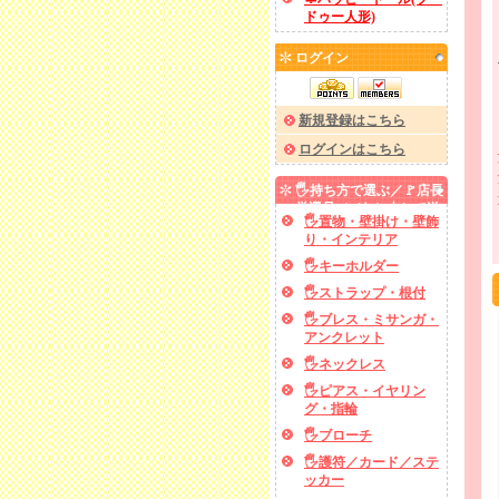
ドゥー人形)
ログイン
新規登録はこちら
ログインはこちら
🖐️持ち方で選ぶ／🚩店長
厳選品／✅あと少しで送
🖐️置物・壁掛け・壁飾
料無料
り・インテリア
🖐️キーホルダー
🖐️ストラップ・根付
🖐️ブレス・ミサンガ・
アンクレット
🖐️ネックレス
🖐️ピアス・イヤリン
グ・指輪
🖐️ブローチ
🖐️護符／カード／ステ
ッカー