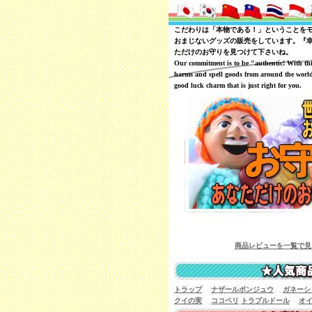
こだわりは「本物である！」ということを
おまじないグッズの販売をしています。『
ただけのお守りを見つけて下さいね。
Our commitment is to be "authentic! With th
harms and spell goods from around the world
good luck charm that is just right for you.
商品レビューを一覧で見ることが可能です
トラップ
ナザールボンジュウ
ガネーシ
クイの実
ココペリ
トラブルドール
オ