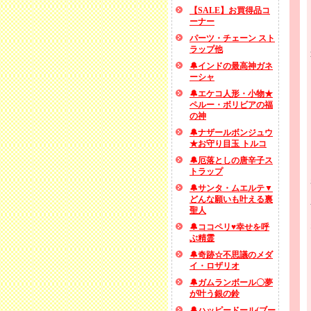
【SALE】お買得品コ
ーナー
パーツ・チェーン スト
ラップ他
🔔インドの最高神ガネ
ーシャ
🔔エケコ人形・小物★
ペルー・ボリビアの福
の神
🔔ナザールボンジュウ
★お守り目玉 トルコ
🔔厄落としの唐辛子ス
トラップ
🔔サンタ・ムエルテ▼
どんな願いも叶える裏
聖人
🔔ココペリ♥幸せを呼
ぶ精霊
🔔奇跡☆不思議のメダ
イ・ロザリオ
🔔ガムランボール〇夢
が叶う銀の鈴
🔔ハッピードール(ブー