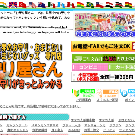
モットーに「お守り屋さん」では、世界中のお守りや
幸せになってもらいたい』という願いを込めて。あな
is motto in mind, the Omamoriyasan sells good luck c
. We want you to be happy. We hope you will find a
（商品サイズによっては小型宅配便が利用出来
ご利用案内
よくあるご質問
ポイン
。商品選びの参考になさってみて下さい。
エケコ人形用小物
エケコ人形
おまじない
ャ
ガムランボール
メキシカンロザリオ
ブドゥー人形
マトリョーシカ
ポクポン
ボンフ
イル
魔術キャンドル
水面絶縁符
月下老人
さるぼぼ
お香・浄化
ビリケン
サンタムエ