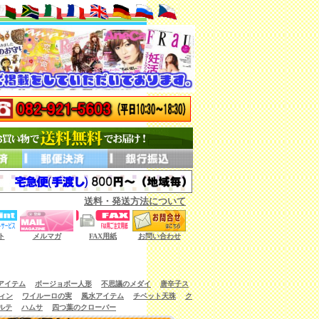
送料・発送方法について
ない商品もございます。）
ト
メルマガ
FAX用紙
お問い合わせ
アイテム
ボージョボー人形
不思議のメダイ
唐辛子ス
ィン
ワイルーロの実
風水アイテム
チベット天珠
ク
ルテ
ハムサ
四つ葉のクローバー