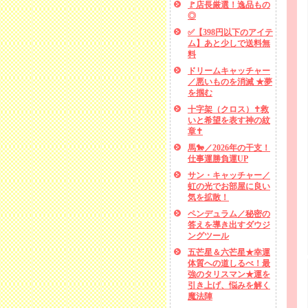
🚩店長厳選！逸品もの
◎
✅【398円以下のアイテ
ム】あと少しで送料無
料
ドリームキャッチャー
／悪いものを消滅 ★夢
を掴む
十字架（クロス）✝救
いと希望を表す神の紋
章✝
馬🐎／2026年の干支！
仕事運勝負運UP
サン・キャッチャー／
虹の光でお部屋に良い
気を拡散！
ペンデュラム／秘密の
答えを導き出すダウジ
ングツール
五芒星＆六芒星★幸運
体質への道しるべ！最
強のタリスマン★運を
引き上げ、悩みを解く
魔法陣