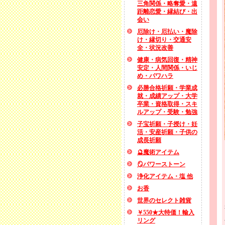
三角関係・略奪愛・遠
距離恋愛・縁結び・出
会い
厄除け・厄払い・魔除
け・縁切り・交通安
全・状況改善
健康・病気回復・精神
安定・人間関係・いじ
め・パワハラ
必勝合格祈願・学業成
就・成績アップ・大学
卒業・資格取得・スキ
ルアップ・受験・勉強
子宝祈願・子授け・妊
活・安産祈願・子供の
成長祈願
🔮魔術アイテム
🪞パワーストーン
浄化アイテム・塩 他
お香
世界のセレクト雑貨
￥550★大特価！輸入
リング