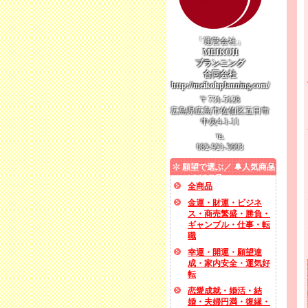
「運営会社」
MEIKOH
プランニング
合同会社
http://meikohplanning.com/
〒731-5128
広島県広島市佐伯区五日市
中央4-1-11
℡
082-921-5603
願望で選ぶ／ 🔔人気商品
／ SALE品
全商品
金運・財運・ビジネ
ス・商売繁盛・勝負・
ギャンブル・仕事・転
職
幸運・開運・願望達
成・家内安全・運気好
転
恋愛成就・婚活・結
婚・夫婦円満・復縁・