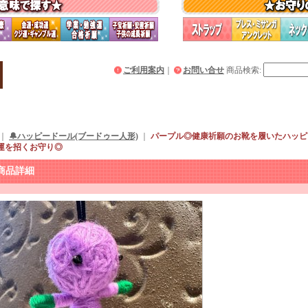
ご利用案内
｜
お問い合せ
商品検索
:
｜
🔔ハッピードール(ブードゥー人形)
｜
パープル◎健康祈願のお靴を履いたハッピ
運を招くお守り◎
商品詳細