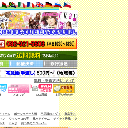
送料・発送方法について
ない商品もございます。）
ト
メルマガ
FAX用紙
お問い合わせ
アイテム
ボージョボー人形
不思議のメダイ
唐辛子ス
ィン
ワイルーロの実
風水アイテム
チベット天珠
ク
ルテ
ハムサ
四つ葉のクローバー