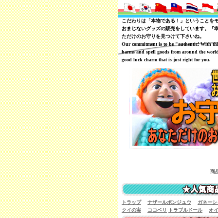
こだわりは「本物である！」ということを
おまじないグッズの販売をしています。『
ただけのお守りを見つけて下さいね。
Our commitment is to be "authentic! With th
harms and spell goods from around the world
good luck charm that is just right for you.
商品レビューを一
トラップ
ナザールボンジュウ
ガネーシ
クイの実
ココペリ
トラブルドール
オ