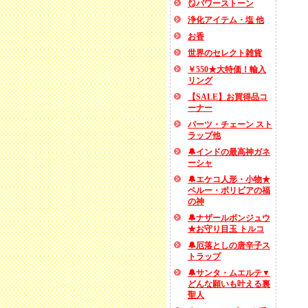
🪞パワーストーン
浄化アイテム・塩 他
お香
世界のセレクト雑貨
￥550★大特価！輸入
リング
【SALE】お買得品コ
ーナー
パーツ・チェーン スト
ラップ他
🔔インドの最高神ガネ
ーシャ
🔔エケコ人形・小物★
ペルー・ボリビアの福
の神
🔔ナザールボンジュウ
★お守り目玉 トルコ
🔔厄落としの唐辛子ス
トラップ
🔔サンタ・ムエルテ▼
どんな願いも叶える裏
聖人