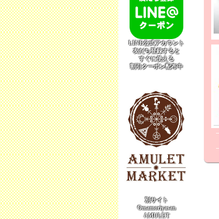
LINE公式アカウント
友だち登録すると
すぐに使える
割引クーポン配布中
別サイト
Omamoriyasan
AMULET