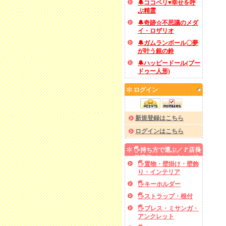
🔔ココペリ♥幸せを呼
ぶ精霊
🔔奇跡☆不思議のメダ
イ・ロザリオ
🔔ガムランボール〇夢
が叶う銀の鈴
🔔ハッピードール(ブー
ドゥー人形)
ログイン
新規登録はこちら
ログインはこちら
🖐️持ち方で選ぶ／🚩店長
厳選品／✅あと少しで送
🖐️置物・壁掛け・壁飾
料無料
り・インテリア
🖐️キーホルダー
🖐️ストラップ・根付
🖐️ブレス・ミサンガ・
アンクレット