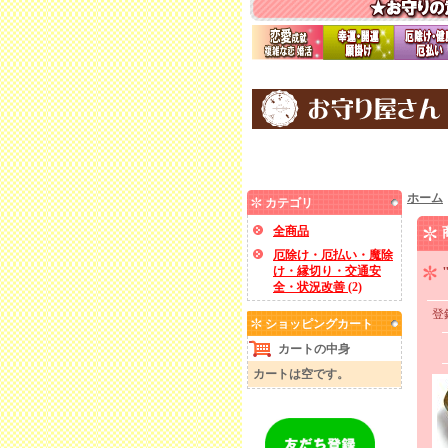
ホーム
カテゴリ
全商品
厄除け・厄払い・魔除
け・縁切り・交通安
全・状況改善
(
2
)
登
ショッピングカート
カートの中身
カートは空です。