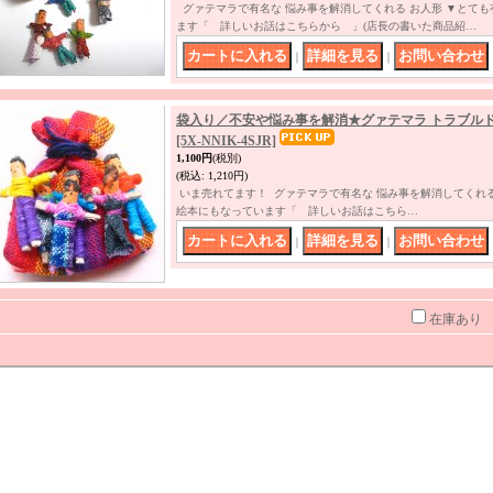
グァテマラで有名な 悩み事を解消してくれる お人形 ▼とて
ます「 詳しいお話はこちらから 」(店長の書いた商品紹…
｜
｜
袋入り／不安や悩み事を解消★グァテマラ トラブルド
[5X-NNIK-4SJR]
1,100円
(税別)
(税込
:
1,210円)
いま売れてます！ グァテマラで有名な 悩み事を解消してくれ
絵本にもなっています「 詳しいお話はこちら…
｜
｜
在庫あり