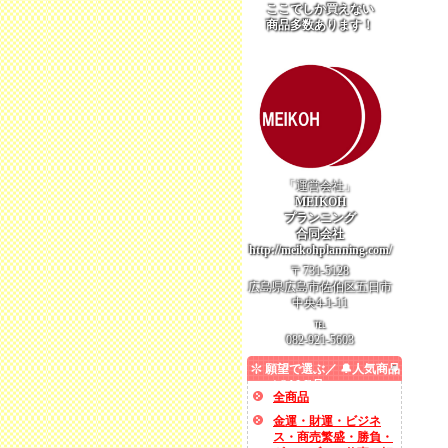
ここでしか買えない
商品多数あります！
「運営会社」
MEIKOH
プランニング
合同会社
http://meikohplanning.com/
〒731-5128
広島県広島市佐伯区五日市
中央4-1-11
℡
082-921-5603
願望で選ぶ／ 🔔人気商品
／ SALE品
全商品
金運・財運・ビジネ
ス・商売繁盛・勝負・