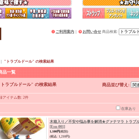
ご利用案内
｜
お問い合せ
商品検索
:
｜
"トラブルドール"
の
検索結果
商品一覧
"トラブルドール"
の
検索結果
商品並び替え
:
録アイテム数
:
2件
在庫あり
木箱入り／不安や悩み事を解消★グァテマラ トラブル
[Esu-001]
1,100円
(税別)
(税込
:
1,210円)