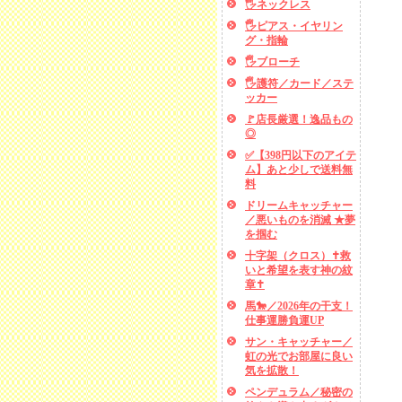
🖐️ネックレス
🖐️ピアス・イヤリン
グ・指輪
🖐️ブローチ
🖐️護符／カード／ステ
ッカー
🚩店長厳選！逸品もの
◎
✅【398円以下のアイテ
ム】あと少しで送料無
料
ドリームキャッチャー
／悪いものを消滅 ★夢
を掴む
十字架（クロス）✝救
いと希望を表す神の紋
章✝
馬🐎／2026年の干支！
仕事運勝負運UP
サン・キャッチャー／
虹の光でお部屋に良い
気を拡散！
ペンデュラム／秘密の