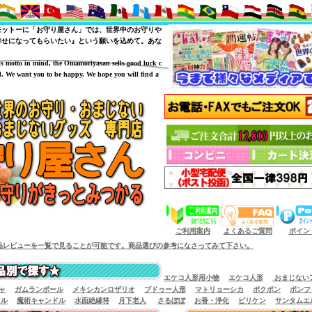
モットーに「お守り屋さん」では、世界中のお守りや
幸せになってもらいたい』という願いを込めて。あな
is motto in mind, the Omamoriyasan sells good luck c
. We want you to be happy. We hope you will find a
（商品サイズによっては小型宅配便が利用出来
ご利用案内
よくあるご質問
ポイン
覧で見ることが可能です。商品選びの参考になさってみて下さい。
エケコ人形用小物
エケコ人形
おまじない
ャ
ガムランボール
メキシカンロザリオ
ブドゥー人形
マトリョーシカ
ポクポン
ボンフ
イル
魔術キャンドル
水面絶縁符
月下老人
さるぼぼ
お香・浄化
ビリケン
サンタムエ