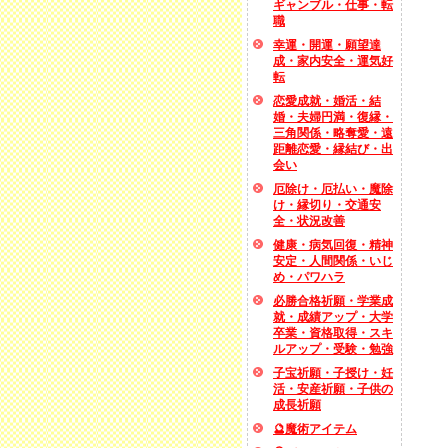
ギャンブル・仕事・転
職
幸運・開運・願望達
成・家内安全・運気好
転
恋愛成就・婚活・結
婚・夫婦円満・復縁・
三角関係・略奪愛・遠
距離恋愛・縁結び・出
会い
厄除け・厄払い・魔除
け・縁切り・交通安
全・状況改善
健康・病気回復・精神
安定・人間関係・いじ
め・パワハラ
必勝合格祈願・学業成
就・成績アップ・大学
卒業・資格取得・スキ
ルアップ・受験・勉強
子宝祈願・子授け・妊
活・安産祈願・子供の
成長祈願
🔮魔術アイテム