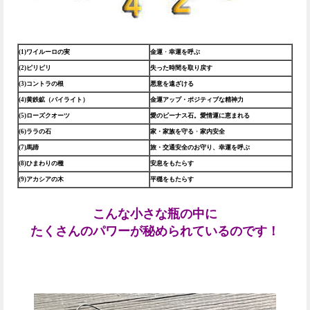
(1)ワイルーロの実
金運
・
幸運を呼ぶ
(2)ピリピリ
失った時間を取り戻す
(3)コントラの根
悪意を遠ざける
(4)黄鉄鉱（パイライト）
金運
アップ・ポジティブな精神力
(5)ローズクオーツ
愛のビーナス石。愛情運に恵まれる
(6)ララの石
家・家族を守る
・
家内安全
(7)馬蹄
旅・交通安全のお守り、幸運を呼ぶ
(8)ひまわりの種
安息をもたらす
(9)アカシアの木
平穏をもたらす
こんな小さな瓶の中に
たくさんのパワーが秘められているのです！