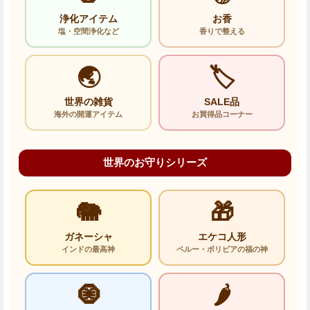
浄化アイテム
お香
塩・空間浄化など
香りで整える
🌏
🏷️
世界の雑貨
SALE品
海外の開運アイテム
お買得品コーナー
世界のお守りシリーズ
🐘
🎁
ガネーシャ
エケコ人形
インドの最高神
ペルー・ボリビアの福の神
🧿
🌶️