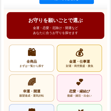
お守りを願いごとで選ぶ
金運・恋愛・厄除け・開運など
あなたに合うお守りを探せます
🛍️
💰
全商品
金運・仕事運
まずは一覧から探す
財運・商売繁盛・勝負
🌈
💕
幸運・開運
恋愛・縁結び
願望達成・運気好転
復縁・婚活・出会い