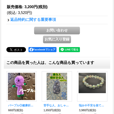
販売価格
:
3,200円
(税別)
(税込
:
3,520円
)
返品特約に関する重要事項
Facebookでシェア
この商品を買った人は、こんな商品も買っています
パープル◎健康祈願のお靴を履いたハッピードール（ブドゥー人形）◎厄を食べて幸運を招くお守り◎
苦手な人、おしゃべり・噂好きな人を遠ざける…お守り アンデススネークBK
悩みや不安を捨て去り、幸運へと導くパワーを得る！レインボーオーラクリスタル＆水晶
660円
(税別)
1,650円
(税別)
3,980円
(税別)