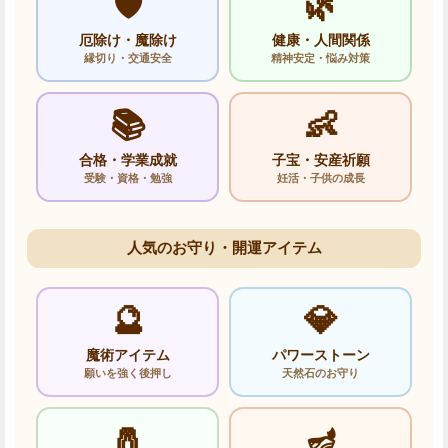
🛡️
🌿
厄除け・魔除け
健康・人間関係
縁切り・交通安全
精神安定・悩み対策
📚
👶
合格・学業成就
子宝・安産祈願
受験・資格・勉強
妊活・子供の成長
人気のお守り・開運アイテム
🔮
💎
魔術アイテム
パワーストーン
願いを強く後押し
天然石のお守り
🧂
🪔