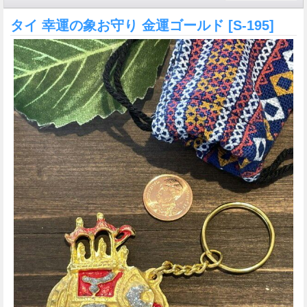
タイ 幸運の象お守り 金運ゴールド
[S-195]