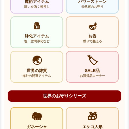
魔術アイテム
パワーストーン
願いを強く後押し
天然石のお守り
🧂
🪔
浄化アイテム
お香
塩・空間浄化など
香りで整える
🌏
🏷️
世界の雑貨
SALE品
海外の開運アイテム
お買得品コーナー
世界のお守りシリーズ
🐘
🎁
ガネーシャ
エケコ人形