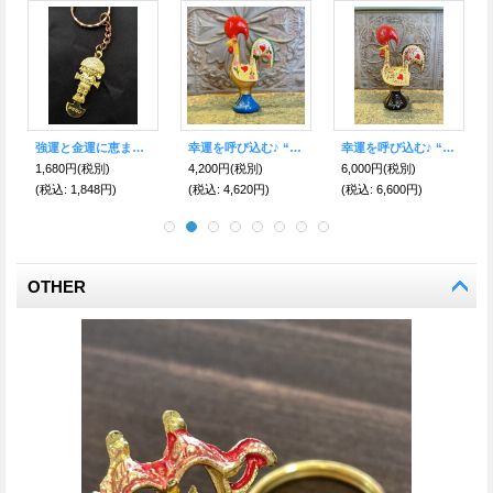
【48％OFF】幸運と金運パワー上昇！パイライトの樹
ガムランボール鳥かごタイプ☆シトリン 11月の誕生石（金運・仕事運のお守り）
成功と躍進の象徴！【飛躍馬】護符 ビジネス出世運・勝負運・金運のお守り【2026年の干支】
2,500円
(税別)
4,500円
(税別)
2,300円
(税別)
(税込
:
2,750円)
(税込
:
4,950円)
(税込
:
2,530円)
OTHER