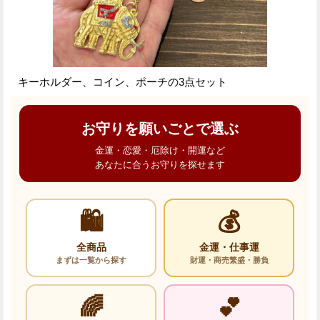
キーホルダー、コイン、ポーチの3点セット
お守りを願いごとで選ぶ
金運・恋愛・厄除け・開運など
あなたに合うお守りを探せます
🛍️
💰
全商品
金運・仕事運
まずは一覧から探す
財運・商売繁盛・勝負
🌈
💕