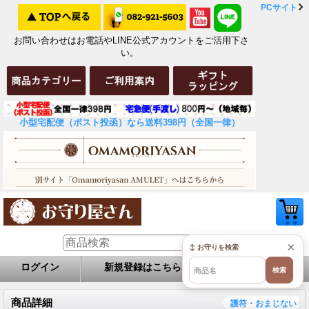
PCサイト
お問い合わせはお電話やLINE公式アカウントをご活用下さ
い。
小型宅配便（ポスト投函）なら送料398円（全国一律）
×
↕ お守りを検索
ログイン
新規登録はこちら
お問い合せ
検索
商品詳細
護符・おまじない