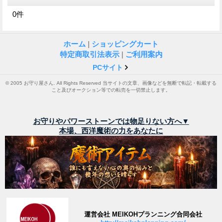
0
件
ホーム
|
ショッピングカート
特定商取引法表示
|
ご利用案内
PCサイト
© 2005 お守り屋さん. All Rights Reserved 当サイトの文章、画像などを無断で転記・転載する
こと及びオークション等での転売を一切禁止します。
お守りやパワーストーンでは物足りない方へ▼
本場、西洋魔術の力をあなたに
運営会社 MEIKOHプランニング合同会社