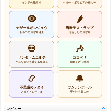
インドの最高神
ペルー・ボリビアの福の神
🧿
🌶️
ナザールボンジュウ
唐辛子ストラップ
トルコのお守り目玉
厄落としのお守り
💀
🎶
サンタ・ムエルテ
ココペリ
どんな願いも叶える裏聖人
幸せを呼ぶ精霊
📿
🔔
不思議のメダイ
ガムランボール
メダイ・ロザリオ
夢が叶う銀の鈴
レビュー