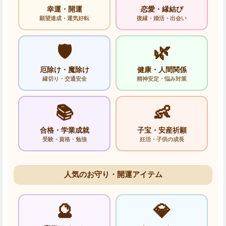
幸運・開運
恋愛・縁結び
願望達成・運気好転
復縁・婚活・出会い
🛡️
🌿
厄除け・魔除け
健康・人間関係
縁切り・交通安全
精神安定・悩み対策
📚
👶
合格・学業成就
子宝・安産祈願
受験・資格・勉強
妊活・子供の成長
人気のお守り・開運アイテム
🔮
💎