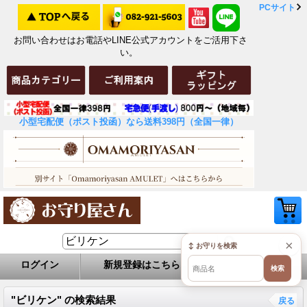
PCサイト
お問い合わせはお電話やLINE公式アカウントをご活用下さ
い。
小型宅配便（ポスト投函）なら送料398円（全国一律）
×
↕ お守りを検索
ログイン
新規登録はこちら
お問い合せ
検索
"ビリケン"
の
検索結果
戻る