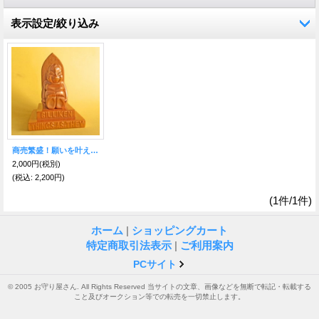
表示設定/絞り込み
商売繁盛！願いを叶える！黄金の幸運ビリケン_オブジェ
2,000円
(税別)
(税込
:
2,200円)
(1件/1件)
ホーム
|
ショッピングカート
特定商取引法表示
|
ご利用案内
PCサイト
© 2005 お守り屋さん. All Rights Reserved 当サイトの文章、画像などを無断で転記・転載する
こと及びオークション等での転売を一切禁止します。