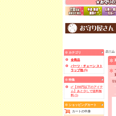
ホーム
カテゴリ
全商品
パーツ・チェーン スト
ラップ他
(
5
)
特集
登
✅【398円以下のアイテ
ム】あと少しで送料無
料
(
5
)
ショッピングカート
カートの中身