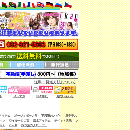
送料・発送方法について
ない商品もございます。）
ト
メルマガ
FAX用紙
お問い合わせ
アイテム
ボージョボー人形
不思議のメダイ
唐辛子ス
ィン
ワイルーロの実
風水アイテム
チベット天珠
ク
ルテ
ハムサ
四つ葉のクローバー