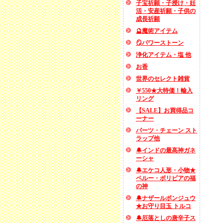
子宝祈願・子授け・妊
活・安産祈願・子供の
成長祈願
🔮魔術アイテム
🪞パワーストーン
浄化アイテム・塩 他
お香
世界のセレクト雑貨
￥550★大特価！輸入
リング
【SALE】お買得品コ
ーナー
パーツ・チェーン スト
ラップ他
🔔インドの最高神ガネ
ーシャ
🔔エケコ人形・小物★
ペルー・ボリビアの福
の神
🔔ナザールボンジュウ
★お守り目玉 トルコ
🔔厄落としの唐辛子ス