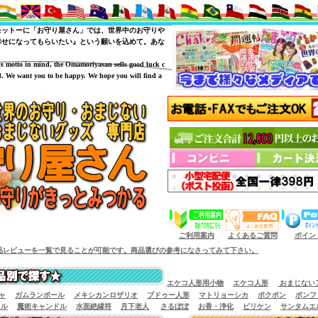
モットーに「お守り屋さん」では、世界中のお守りや
幸せになってもらいたい』という願いを込めて。あな
is motto in mind, the Omamoriyasan sells good luck c
. We want you to be happy. We hope you will find a
（商品サイズによっては小型宅配便が利用出来
ご利用案内
よくあるご質問
ポイン
を一覧で見ることが可能です。商品選びの参考になさってみて下さい。
エケコ人形用小物
エケコ人形
おまじない
ャ
ガムランボール
メキシカンロザリオ
ブドゥー人形
マトリョーシカ
ポクポン
ボンフ
イル
魔術キャンドル
水面絶縁符
月下老人
さるぼぼ
お香・浄化
ビリケン
サンタムエ