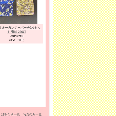
！オーガンジーポーチ2枚セッ
ト 青
[S-276C]
300円
(税別)
(税込
:
330円)
説明付き一覧
写真のみ一覧