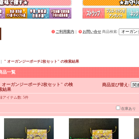
ご利用案内
｜
お問い合せ
商品検索
:
｜
" オーガンジーポーチ2枚セット"
の
検索結果
商品一覧
" オーガンジーポーチ2枚セット"
の
検
商品並び替え
:
索結果
録アイテム数
:
5件
在庫あり