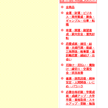
願望で選ぶ／ 🔔人気商品
／ SALE品
全商品
金運・財運・ビジネ
ス・商売繁盛・勝負・
ギャンブル・仕事・転
職
幸運・開運・願望達
成・家内安全・運気好
転
恋愛成就・婚活・結
婚・夫婦円満・復縁・
三角関係・略奪愛・遠
距離恋愛・縁結び・出
会い
厄除け・厄払い・魔除
け・縁切り・交通安
全・状況改善
健康・病気回復・精神
安定・人間関係・いじ
め・パワハラ
必勝合格祈願・学業成
就・成績アップ・大学
卒業・資格取得・スキ
ルアップ・受験・勉強