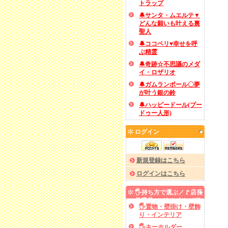
トラップ
🔔サンタ・ムエルテ▼
どんな願いも叶える裏
聖人
🔔ココペリ♥幸せを呼
ぶ精霊
🔔奇跡☆不思議のメダ
イ・ロザリオ
🔔ガムランボール〇夢
が叶う銀の鈴
🔔ハッピードール(ブー
ドゥー人形)
ログイン
新規登録はこちら
ログインはこちら
🖐️持ち方で選ぶ／🚩店長
厳選品／✅あと少しで送
🖐️置物・壁掛け・壁飾
料無料
り・インテリア
🖐️キーホルダー