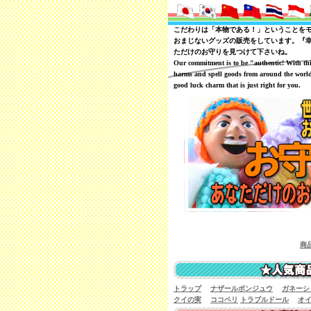
こだわりは「本物である！」ということを
おまじないグッズの販売をしています。『
ただけのお守りを見つけて下さいね。
Our commitment is to be "authentic! With th
harms and spell goods from around the world
good luck charm that is just right for you.
商品レビュー
トラップ
ナザールボンジュウ
ガネーシ
クイの実
ココペリ
トラブルドール
オ