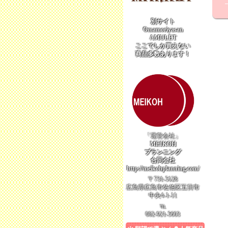
別サイト
Omamoriyasan
AMULET
ここでしか買えない
商品多数あります！
「運営会社」
MEIKOH
プランニング
合同会社
http://meikohplanning.com/
〒731-5128
広島県広島市佐伯区五日市
中央4-1-11
℡
082-921-5603