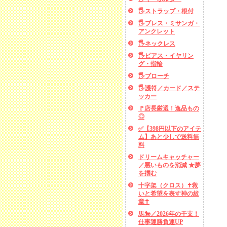
🖐️ストラップ・根付
🖐️ブレス・ミサンガ・
アンクレット
🖐️ネックレス
🖐️ピアス・イヤリン
グ・指輪
🖐️ブローチ
🖐️護符／カード／ステ
ッカー
🚩店長厳選！逸品もの
◎
✅【398円以下のアイテ
ム】あと少しで送料無
料
ドリームキャッチャー
／悪いものを消滅 ★夢
を掴む
十字架（クロス）✝救
いと希望を表す神の紋
章✝
馬🐎／2026年の干支！
仕事運勝負運UP