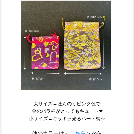
大サイズ→ほんのりピンク色で
金のバラ柄がとってもキュート❤
小サイズ→キラキラ光るハート柄☆
他のカラーは＜
こちら
＞から