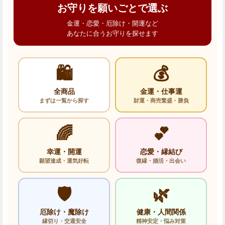
お守りを願いごとで選ぶ
金運・恋愛・厄除け・開運など
あなたに合うお守りを探せます
🛍️
💰
全商品
金運・仕事運
まずは一覧から探す
財運・商売繁盛・勝負
🌈
💕
幸運・開運
恋愛・縁結び
願望達成・運気好転
復縁・婚活・出会い
🛡️
🌿
厄除け・魔除け
健康・人間関係
縁切り・交通安全
精神安定・悩み対策