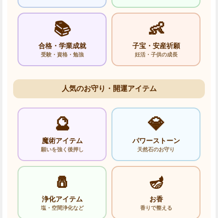
📚
👶
合格・学業成就
子宝・安産祈願
受験・資格・勉強
妊活・子供の成長
人気のお守り・開運アイテム
🔮
💎
魔術アイテム
パワーストーン
願いを強く後押し
天然石のお守り
🧂
🪔
浄化アイテム
お香
塩・空間浄化など
香りで整える