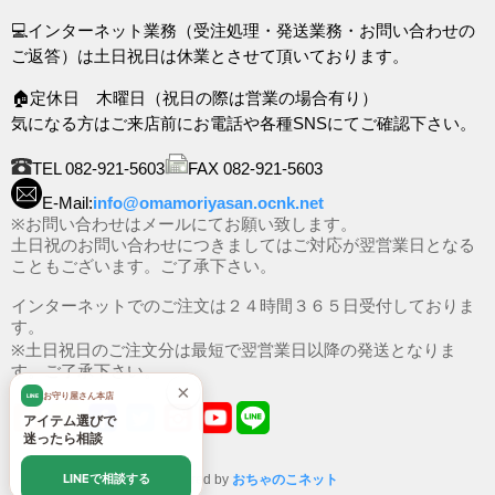
💻インターネット業務（受注処理・発送業務・お問い合わせの
ご返答）は土日祝日は休業とさせて頂いております。
🏠定休日 木曜日（祝日の際は営業の場合有り）
気になる方はご来店前にお電話や各種SNSにてご確認下さい。
TEL 082-921-5603
FAX 082-921-5603
E-Mail:
info@omamoriyasan.ocnk.net
※お問い合わせはメールにてお願い致します。
土日祝のお問い合わせにつきましてはご対応が翌営業日となる
こともございます。ご了承下さい。
インターネットでのご注文は２４時間３６５日受付しておりま
す。
※土日祝日のご注文分は最短で翌営業日以降の発送となりま
す。ご了承下さい。
×
お守り屋さん本店
LINE
アイテム選びで
迷ったら相談
LINEで相談する
Powered by
おちゃのこネット