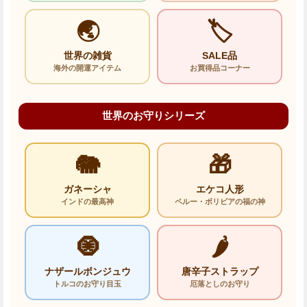
🌏
🏷️
世界の雑貨
SALE品
海外の開運アイテム
お買得品コーナー
世界のお守りシリーズ
🐘
🎁
ガネーシャ
エケコ人形
インドの最高神
ペルー・ボリビアの福の神
🧿
🌶️
ナザールボンジュウ
唐辛子ストラップ
トルコのお守り目玉
厄落としのお守り