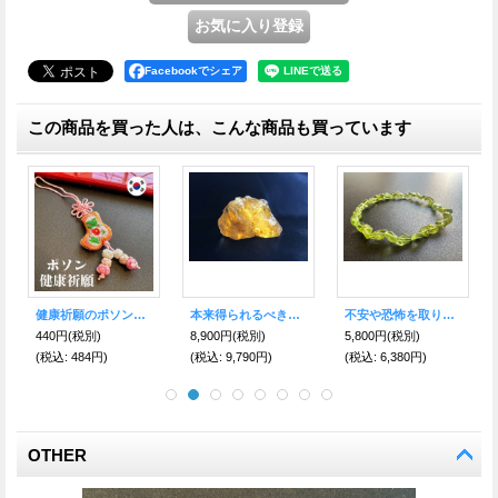
Facebookでシェア
この商品を買った人は、こんな商品も買っています
健康祈願のポソンストラップ★桃
本来得られるべき幸運を強く引き付ける！天然のタイムカプセル 虫入り琥珀 原石3
不安や恐怖を取り除き、 前向きに生きるパワーを得て、 夢を実現する！ペリドット ブレスレット
440円
(税別)
8,900円
(税別)
5,800円
(税別)
(税込
:
484円)
(税込
:
9,790円)
(税込
:
6,380円)
OTHER