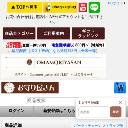
PCサイト
お問い合わせはお電話やLINE公式アカウントをご活用下さ
い。
小型宅配便（ポスト投函）なら送料398円（全国一律）
×
↕ お守りを検索
ログイン
新規登録はこちら
お問い合せ
検索
商品詳細
パーツ・チェーン ストラップ他