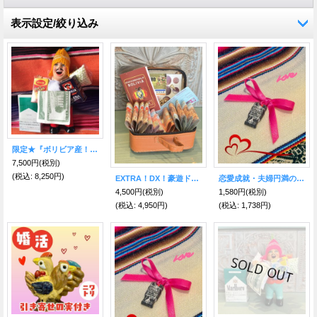
表示設定/絞り込み
限定★『ボリビア産！』青い瞳のボリビアンフェイス♪ 荷物たっぷりエケコ(エケッコ)人形 Lサイズ(約18cm)
7,500円
(税別)
(税込
:
8,250円)
EXTRA！DX！豪遊ドリームキャリーエケコ人形用小物
恋愛成就・夫婦円満のためのアンデスラブribbon【エケコ人形用小物】
4,500円
(税別)
1,580円
(税別)
(税込
:
4,950円)
(税込
:
1,738円)