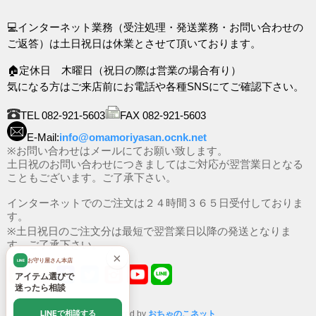
💻インターネット業務（受注処理・発送業務・お問い合わせの
ご返答）は土日祝日は休業とさせて頂いております。
🏠定休日 木曜日（祝日の際は営業の場合有り）
気になる方はご来店前にお電話や各種SNSにてご確認下さい。
TEL 082-921-5603
FAX 082-921-5603
E-Mail:
info@omamoriyasan.ocnk.net
※お問い合わせはメールにてお願い致します。
土日祝のお問い合わせにつきましてはご対応が翌営業日となる
こともございます。ご了承下さい。
インターネットでのご注文は２４時間３６５日受付しておりま
す。
※土日祝日のご注文分は最短で翌営業日以降の発送となりま
す。ご了承下さい。
×
お守り屋さん本店
LINE
アイテム選びで
迷ったら相談
LINEで相談する
Powered by
おちゃのこネット