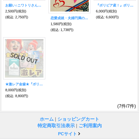
お願い♪ニワトリさん私の恋人・結婚相手を連れてきて〜●引き寄せの実 ワイルーロ付き●【婚活】【小物のみ・2体セット】エケコ人形用小物
『ボリビア産！』ボリビアンフェイス♪ 荷物たっぷりエケコ（エケッコ）人形 Ｍサイズ（約15センチ）
2,500円
(税別)
6,000円
(税別)
(税込
:
2,750円)
(税込
:
6,600円)
恋愛成就・夫婦円満のためのアンデスラブribbon
1,580円
(税別)
(税込
:
1,738円)
★激レア金歯★『ボリビア産！』青い瞳のボリビアンフェイス♪ 荷物たっぷり【金歯さま】エケコ(エケッコ)人形 Lサイズ(約18cm)
8,000円
(税別)
(税込
:
8,800円)
(7件/7件)
ホーム
|
ショッピングカート
特定商取引法表示
|
ご利用案内
PCサイト