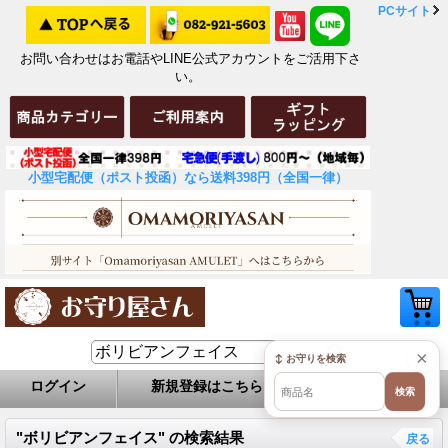
PCサイト
お問い合わせはお電話やLINE公式アカウントをご活用下さ
い。
小型宅配便（ポスト投函）なら送料398円（全国一律）
×
↕ お守りを検索
ログイン
新規登録はこちら
お問い合せ
検索
"ボリビアンフェイス"
の
検索結果
戻る