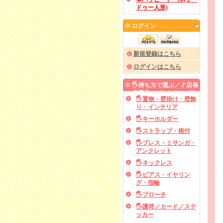
ドゥー人形)
ログイン
新規登録はこちら
ログインはこちら
🖐️持ち方で選ぶ／🚩店長
厳選品／✅あと少しで送
🖐️置物・壁掛け・壁飾
料無料
り・インテリア
🖐️キーホルダー
🖐️ストラップ・根付
🖐️ブレス・ミサンガ・
アンクレット
🖐️ネックレス
🖐️ピアス・イヤリン
グ・指輪
🖐️ブローチ
🖐️護符／カード／ステ
ッカー