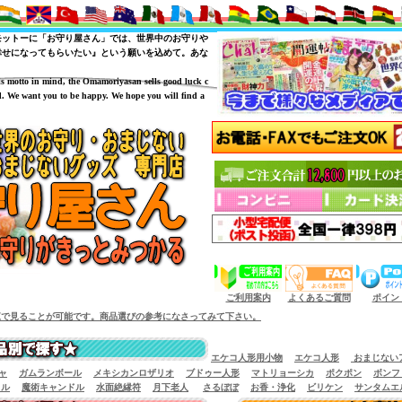
モットーに「お守り屋さん」では、世界中のお守りや
幸せになってもらいたい』という願いを込めて。あな
is motto in mind, the Omamoriyasan sells good luck c
. We want you to be happy. We hope you will find a
（商品サイズによっては小型宅配便が利用出来
ご利用案内
よくあるご質問
ポイン
す。商品選びの参考になさってみて下さい。
エケコ人形用小物
エケコ人形
おまじない
ャ
ガムランボール
メキシカンロザリオ
ブドゥー人形
マトリョーシカ
ポクポン
ボンフ
イル
魔術キャンドル
水面絶縁符
月下老人
さるぼぼ
お香・浄化
ビリケン
サンタムエ