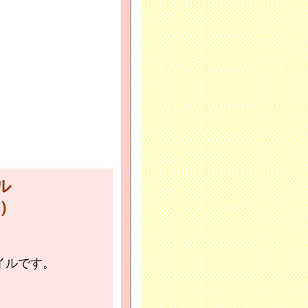
イル
）
イルです。