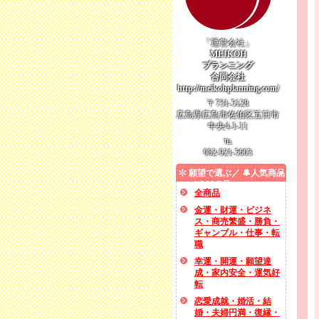
「運営会社」
MEIKOH
プランニング
合同会社
http://meikohplanning.com/
〒731-5128
広島県広島市佐伯区五日市
中央4-1-11
℡
082-921-5603
願望で選ぶ／ 🔔人気商品
／ SALE品
全商品
金運・財運・ビジネ
ス・商売繁盛・勝負・
ギャンブル・仕事・転
職
幸運・開運・願望達
成・家内安全・運気好
転
恋愛成就・婚活・結
婚・夫婦円満・復縁・