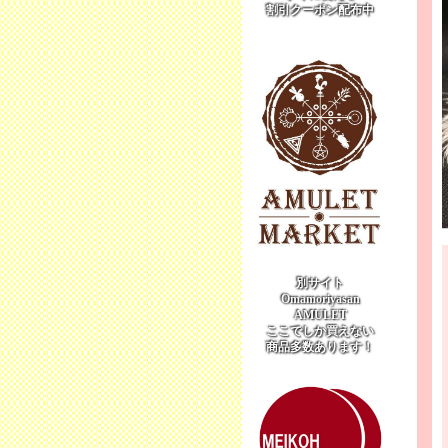
割引クーポン配布中
別サイト
Omamoriyasan
AMULET
ここでしか買えない
商品多数あります！