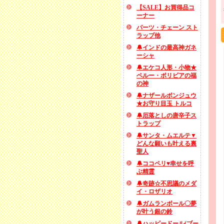
【SALE】お買得品コ
ーナー
パーツ・チェーン スト
ラップ他
🔔インドの最高神ガネ
ーシャ
🔔エケコ人形・小物★
ペルー・ボリビアの福
の神
🔔ナザールボンジュウ
★お守り目玉 トルコ
🔔厄落としの唐辛子ス
トラップ
🔔サンタ・ムエルテ▼
どんな願いも叶える裏
聖人
🔔ココペリ♥幸せを呼
ぶ精霊
🔔奇跡☆不思議のメダ
イ・ロザリオ
🔔ガムランボール〇夢
が叶う銀の鈴
🔔ハッピードール(ブー