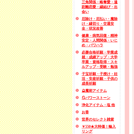
三角関係・略奪愛・遠
距離恋愛・縁結び・出
会い
厄除け・厄払い・魔除
け・縁切り・交通安
全・状況改善
健康・病気回復・精神
安定・人間関係・いじ
め・パワハラ
必勝合格祈願・学業成
就・成績アップ・大学
卒業・資格取得・スキ
ルアップ・受験・勉強
子宝祈願・子授け・妊
活・安産祈願・子供の
成長祈願
🔮魔術アイテム
🪞パワーストーン
浄化アイテム・塩 他
お香
世界のセレクト雑貨
￥550★大特価！輸入
リング