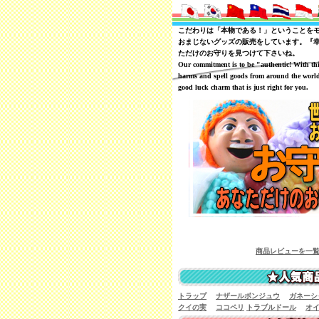
こだわりは「本物である！」ということを
おまじないグッズの販売をしています。『
ただけのお守りを見つけて下さいね。
Our commitment is to be "authentic! With th
harms and spell goods from around the world
good luck charm that is just right for you.
商品レビューを一覧で見ることが可能で
トラップ
ナザールボンジュウ
ガネーシ
クイの実
ココペリ
トラブルドール
オ