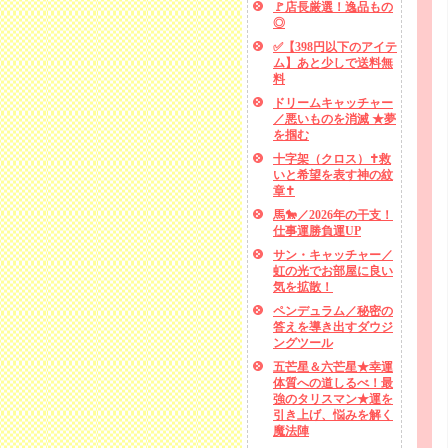
🚩店長厳選！逸品もの
◎
✅【398円以下のアイテ
ム】あと少しで送料無
料
ドリームキャッチャー
／悪いものを消滅 ★夢
を掴む
十字架（クロス）✝救
いと希望を表す神の紋
章✝
馬🐎／2026年の干支！
仕事運勝負運UP
サン・キャッチャー／
虹の光でお部屋に良い
気を拡散！
ペンデュラム／秘密の
答えを導き出すダウジ
ングツール
五芒星＆六芒星★幸運
体質への道しるべ！最
強のタリスマン★運を
引き上げ、悩みを解く
魔法陣