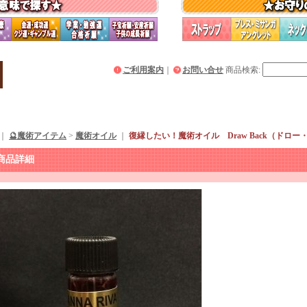
ご利用案内
｜
お問い合せ
商品検索
:
｜
🔮魔術アイテム
>
魔術オイル
｜
復縁したい！魔術オイル Draw Back（ドロー
商品詳細