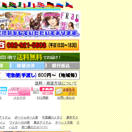
送料・発送方法について
ない商品もございます。）
ト
メルマガ
FAX用紙
お問い合わせ
アイテム
ボージョボー人形
不思議のメダイ
唐辛子ス
ィン
ワイルーロの実
風水アイテム
チベット天珠
ク
ルテ
ハムサ
四つ葉のクローバー