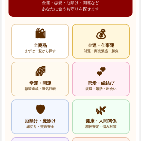
金運・恋愛・厄除け・開運など
あなたに合うお守りを探せます
🛍️
💰
全商品
金運・仕事運
まずは一覧から探す
財運・商売繁盛・勝負
🌈
💕
幸運・開運
恋愛・縁結び
願望達成・運気好転
復縁・婚活・出会い
🛡️
🌿
厄除け・魔除け
健康・人間関係
縁切り・交通安全
精神安定・悩み対策