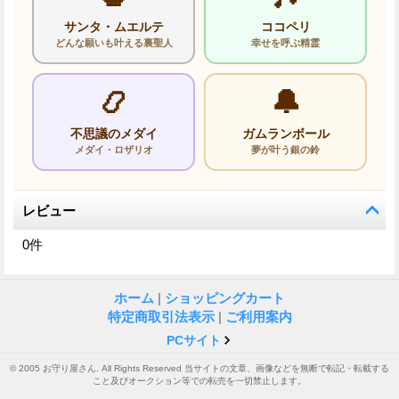
サンタ・ムエルテ
ココペリ
どんな願いも叶える裏聖人
幸せを呼ぶ精霊
📿
🔔
不思議のメダイ
ガムランボール
メダイ・ロザリオ
夢が叶う銀の鈴
レビュー
0
件
ホーム
|
ショッピングカート
特定商取引法表示
|
ご利用案内
PCサイト
© 2005 お守り屋さん. All Rights Reserved 当サイトの文章、画像などを無断で転記・転載する
こと及びオークション等での転売を一切禁止します。