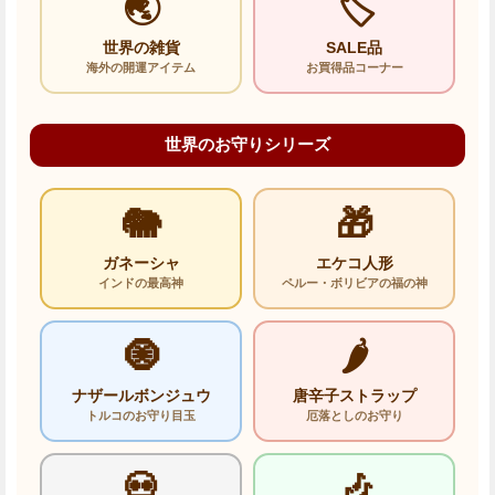
🌏
🏷️
世界の雑貨
SALE品
海外の開運アイテム
お買得品コーナー
世界のお守りシリーズ
🐘
🎁
ガネーシャ
エケコ人形
インドの最高神
ペルー・ボリビアの福の神
🧿
🌶️
ナザールボンジュウ
唐辛子ストラップ
トルコのお守り目玉
厄落としのお守り
💀
🎶