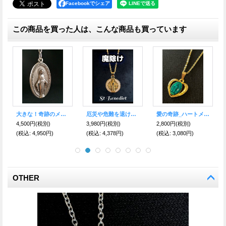
Facebookでシェア
この商品を買った人は、こんな商品も買っています
大きな！奇跡のメダイネックレス☆ロングタイプ
厄災や危難を退ける 魔除けの聖ベネディクト★ペンダント White
愛の奇跡_ハートメダイネックレスＧ
4,500円
(税別)
3,980円
(税別)
2,800円
(税別)
(税込
:
4,950円)
(税込
:
4,378円)
(税込
:
3,080円)
OTHER