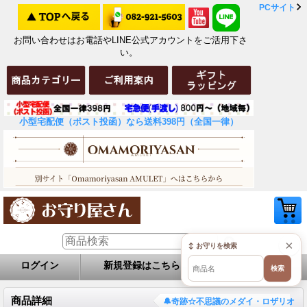
PCサイト
お問い合わせはお電話やLINE公式アカウントをご活用下さ
い。
小型宅配便（ポスト投函）なら送料398円（全国一律）
×
↕ お守りを検索
ログイン
新規登録はこちら
お問い合せ
検索
商品詳細
🔔奇跡☆不思議のメダイ・ロザリオ