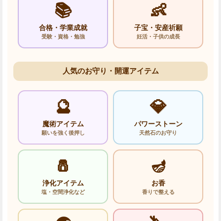
📚
👶
合格・学業成就
子宝・安産祈願
受験・資格・勉強
妊活・子供の成長
人気のお守り・開運アイテム
🔮
💎
魔術アイテム
パワーストーン
願いを強く後押し
天然石のお守り
🧂
🪔
浄化アイテム
お香
塩・空間浄化など
香りで整える