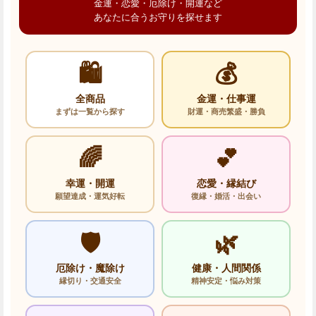
金運・恋愛・厄除け・開運など
あなたに合うお守りを探せます
🛍️
💰
全商品
金運・仕事運
まずは一覧から探す
財運・商売繁盛・勝負
🌈
💕
幸運・開運
恋愛・縁結び
願望達成・運気好転
復縁・婚活・出会い
🛡️
🌿
厄除け・魔除け
健康・人間関係
縁切り・交通安全
精神安定・悩み対策