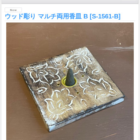
ウッド彫り マルチ両用香皿 B
[S-1561-B]