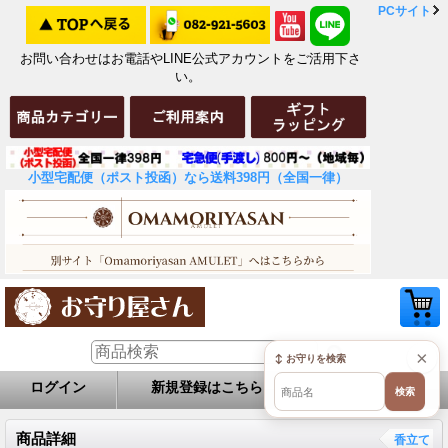
PCサイト
お問い合わせはお電話やLINE公式アカウントをご活用下さ
い。
小型宅配便（ポスト投函）なら送料398円（全国一律）
×
↕ お守りを検索
ログイン
新規登録はこちら
お問い合せ
検索
商品詳細
香立て