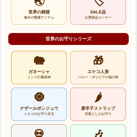
🌏
🏷️
世界の雑貨
SALE品
海外の開運アイテム
お買得品コーナー
世界のお守りシリーズ
🐘
🎁
ガネーシャ
エケコ人形
インドの最高神
ペルー・ボリビアの福の神
🧿
🌶️
ナザールボンジュウ
唐辛子ストラップ
トルコのお守り目玉
厄落としのお守り
💀
🎶