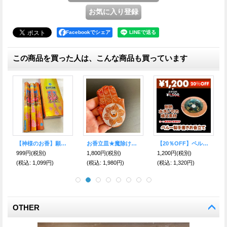
Facebookでシェア
この商品を買った人は、こんな商品も買っています
パワーを得るために★シバ お香【神様のお香】（FLUTE）
浄化のための聖なる樹 パロサント 香（HEM）
パワーを得るために★ロード・シバ お香【神様のお香】（HEM）
698円
(税別)
698円
(税別)
698円
(税別)
(税込
:
768円)
(税込
:
768円)
(税込
:
768円)
OTHER