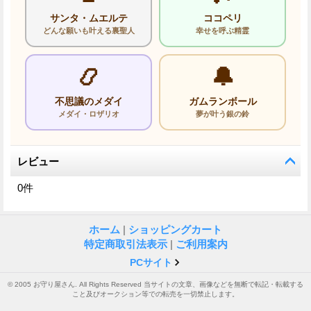
サンタ・ムエルテ
ココペリ
どんな願いも叶える裏聖人
幸せを呼ぶ精霊
📿
🔔
不思議のメダイ
ガムランボール
メダイ・ロザリオ
夢が叶う銀の鈴
レビュー
0
件
ホーム
|
ショッピングカート
特定商取引法表示
|
ご利用案内
PCサイト
© 2005 お守り屋さん. All Rights Reserved 当サイトの文章、画像などを無断で転記・転載する
こと及びオークション等での転売を一切禁止します。