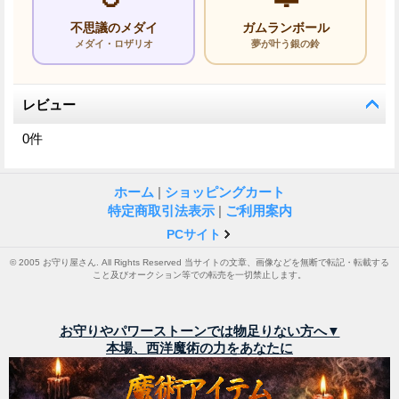
不思議のメダイ
ガムランボール
メダイ・ロザリオ
夢が叶う銀の鈴
レビュー
0
件
ホーム
|
ショッピングカート
特定商取引法表示
|
ご利用案内
PCサイト
© 2005 お守り屋さん. All Rights Reserved 当サイトの文章、画像などを無断で転記・転載する
こと及びオークション等での転売を一切禁止します。
お守りやパワーストーンでは物足りない方へ▼
本場、西洋魔術の力をあなたに