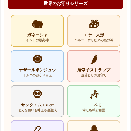
世界のお守りシリーズ
🐘
🎁
ガネーシャ
エケコ人形
インドの最高神
ペルー・ボリビアの福の神
🧿
🌶️
ナザールボンジュウ
唐辛子ストラップ
トルコのお守り目玉
厄落としのお守り
💀
🎶
サンタ・ムエルテ
ココペリ
どんな願いも叶える裏聖人
幸せを呼ぶ精霊
📿
🔔