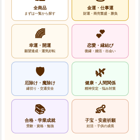
全商品
金運・仕事運
まずは一覧から探す
財運・商売繁盛・勝負
🌈
💕
幸運・開運
恋愛・縁結び
願望達成・運気好転
復縁・婚活・出会い
🛡️
🌿
厄除け・魔除け
健康・人間関係
縁切り・交通安全
精神安定・悩み対策
📚
👶
合格・学業成就
子宝・安産祈願
受験・資格・勉強
妊活・子供の成長