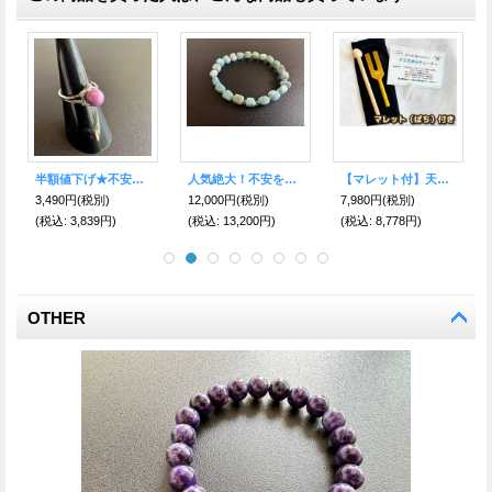
【マレット付】天使界の扉を開く♪様々な物や場所の浄化クリスタルチューナー＆水晶ポイント＆ポーチ4点SET B
【希少】化殺好転！凶から吉へ運気向上！ネット入り天然水晶浄化球
現代人の全ての悩みを解消する究極のヒーリングストーン！世界3大石☆スギライト10ｍｍブレス
7,980円
(税別)
12,000円
(税別)
18,000円
(税別)
7,
(税込
:
8,778円)
(税込
:
13,200円)
(税込
:
19,800円)
(税
OTHER