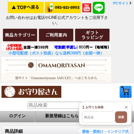
PCサイト
お問い合わせはお電話やLINE公式アカウントをご活用下さ
い。
小型宅配便（ポスト投函）なら送料398円（全国一律）
×
↕ お守りを検索
ログイン
新規登録はこちら
お問い合せ
検索
商品詳細
置物・壁掛け・インテリア式