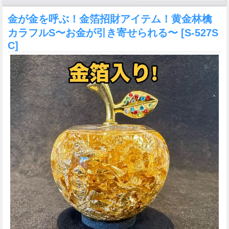
金が金を呼ぶ！金箔招財アイテム！黄金林檎
カラフルS〜お金が引き寄せられる〜
[S-527S
C]