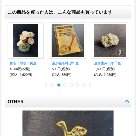
この商品を買った人は、こんな商品も買っています
心配事を燃やし、傷付いた人間関係を修復する♪ クリスタル緑林檎【平和のシンボル】
大判！風水黄金護符「招財進寳」青
金運・財運を吊り上げる！金銭鈎天珠ブレスレット オニキス＆瑪瑙
3,980円
(税別)
2,100円
(税別)
9,900円
(税別)
(税込
:
4,378円)
(税込
:
2,310円)
(税込
:
10,890円)
OTHER