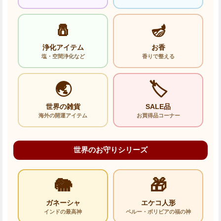
🧂
🪔
浄化アイテム
お香
塩・空間浄化など
香りで整える
🌏
🏷️
世界の雑貨
SALE品
海外の開運アイテム
お買得品コーナー
世界のお守りシリーズ
🐘
🎁
ガネーシャ
エケコ人形
インドの最高神
ペルー・ボリビアの福の神