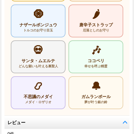
🧿
🌶️
ナザールボンジュウ
唐辛子ストラップ
トルコのお守り目玉
厄落としのお守り
💀
🎶
サンタ・ムエルテ
ココペリ
どんな願いも叶える裏聖人
幸せを呼ぶ精霊
📿
🔔
不思議のメダイ
ガムランボール
メダイ・ロザリオ
夢が叶う銀の鈴
レビュー
0
件