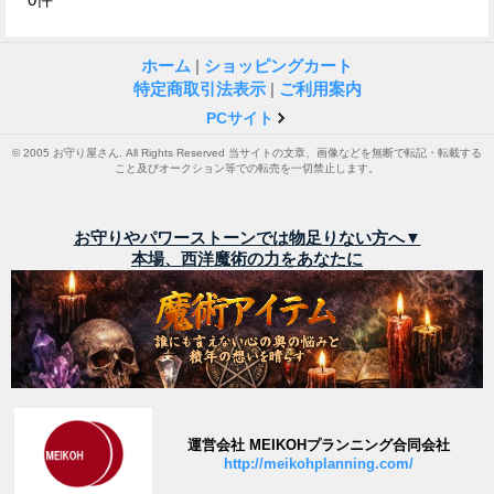
ホーム
|
ショッピングカート
特定商取引法表示
|
ご利用案内
PCサイト
© 2005 お守り屋さん. All Rights Reserved 当サイトの文章、画像などを無断で転記・転載する
こと及びオークション等での転売を一切禁止します。
お守りやパワーストーンでは物足りない方へ▼
本場、西洋魔術の力をあなたに
運営会社 MEIKOHプランニング合同会社
http://meikohplanning.com/