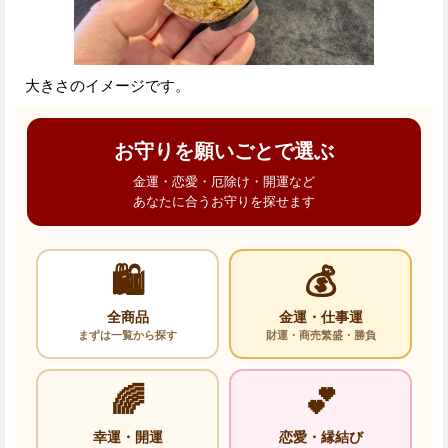
大きさのイメージです。
お守りを願いごとで選ぶ
金運・恋愛・厄除け・開運など
あなたに合うお守りを探せます
🛍️
💰
全商品
金運・仕事運
まずは一覧から探す
財運・商売繁盛・勝負
🌈
💕
幸運・開運
恋愛・縁結び