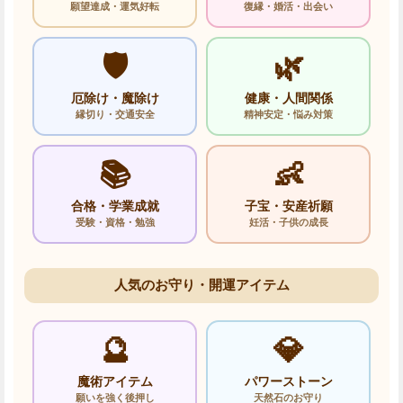
願望達成・運気好転
復縁・婚活・出会い
🛡️
🌿
厄除け・魔除け
健康・人間関係
縁切り・交通安全
精神安定・悩み対策
📚
👶
合格・学業成就
子宝・安産祈願
受験・資格・勉強
妊活・子供の成長
人気のお守り・開運アイテム
🔮
💎
魔術アイテム
パワーストーン
願いを強く後押し
天然石のお守り