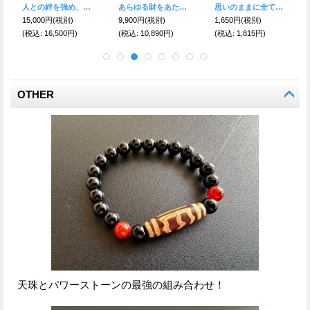
人との絆を強め、恋愛面の障害を克服する！二眼天珠＆ドラゴンアゲート ブレスレット
あらゆる財をあたえてくれる！財神天珠ブレスレット オニキス＆瑪瑙
思いのままに全ての願いを叶える！ 如意 三つの天珠めのうストラップ
15,000円
(税別)
9,900円
(税別)
1,650円
(税別)
(税込
:
16,500円)
(税込
:
10,890円)
(税込
:
1,815円)
OTHER
天珠とパワーストーンの最強の組み合わせ！