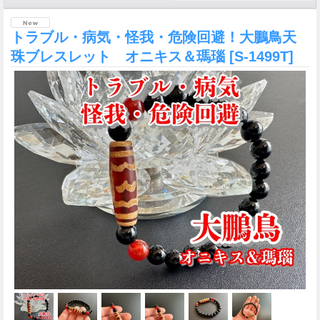
トラブル・病気・怪我・危険回避！大鵬鳥天
珠ブレスレット オニキス＆瑪瑙
[S-1499T]