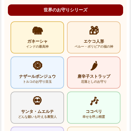
世界のお守りシリーズ
🐘
🎁
ガネーシャ
エケコ人形
インドの最高神
ペルー・ボリビアの福の神
🧿
🌶️
ナザールボンジュウ
唐辛子ストラップ
トルコのお守り目玉
厄落としのお守り
💀
🎶
サンタ・ムエルテ
ココペリ
どんな願いも叶える裏聖人
幸せを呼ぶ精霊