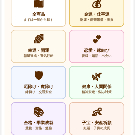
🛍️
💰
全商品
金運・仕事運
まずは一覧から探す
財運・商売繁盛・勝負
🌈
💕
幸運・開運
恋愛・縁結び
願望達成・運気好転
復縁・婚活・出会い
🛡️
🌿
厄除け・魔除け
健康・人間関係
縁切り・交通安全
精神安定・悩み対策
📚
👶
合格・学業成就
子宝・安産祈願
受験・資格・勉強
妊活・子供の成長