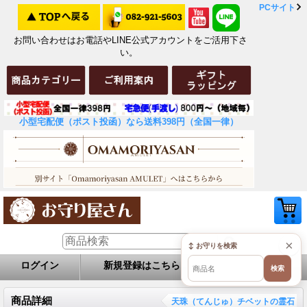
PCサイト
お問い合わせはお電話やLINE公式アカウントをご活用下さ
い。
小型宅配便（ポスト投函）なら送料398円（全国一律）
×
↕ お守りを検索
ログイン
新規登録はこちら
お問い合せ
検索
商品詳細
天珠（てんじゅ）チベットの霊石