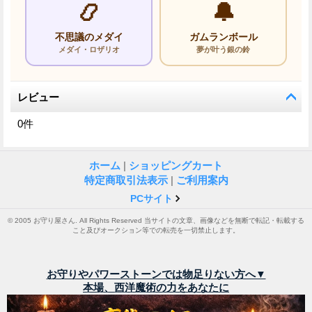
📿
🔔
不思議のメダイ
ガムランボール
メダイ・ロザリオ
夢が叶う銀の鈴
レビュー
0
件
ホーム
|
ショッピングカート
特定商取引法表示
|
ご利用案内
PCサイト
© 2005 お守り屋さん. All Rights Reserved 当サイトの文章、画像などを無断で転記・転載する
こと及びオークション等での転売を一切禁止します。
お守りやパワーストーンでは物足りない方へ▼
本場、西洋魔術の力をあなたに