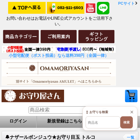
PCサイト
お問い合わせはお電話やLINE公式アカウントをご活用下さ
い。
小型宅配便（ポスト投函）なら送料398円（全国一律）
×
↕ お守りを検索
ログイン
新規登録はこちら
お問い合せ
検索
🔔ナザールボンジュウ★お守り目玉 トルコ
一覧