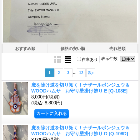
おすすめ順
価格の安い順
売れ筋順
表示件数
:
在庫あり
...
1
2
3
12
次
»
魔を除け道を切り拓く！ナザールボンジュウ＆
WOODハムサ お守り壁掛け飾り E
[Q-108E]
8,000円
(税別)
(税込
:
8,800円)
魔を除け道を切り拓く！ナザールボンジュウ＆
WOODハムサ お守り壁掛け飾り D
[Q-108D]
8,000円
(税別)