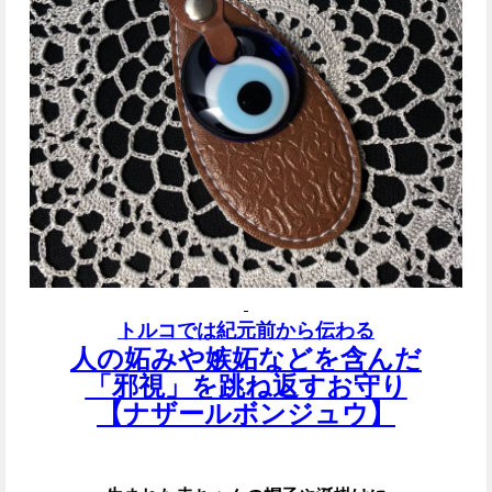
トルコでは紀元前から伝わる
人の妬みや嫉妬などを含んだ
「邪視」を跳ね返すお守り
【ナザールボンジュウ】