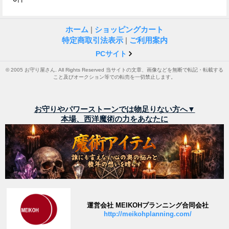
ホーム
|
ショッピングカート
特定商取引法表示
|
ご利用案内
PCサイト
© 2005 お守り屋さん. All Rights Reserved 当サイトの文章、画像などを無断で転記・転載する
こと及びオークション等での転売を一切禁止します。
お守りやパワーストーンでは物足りない方へ▼
本場、西洋魔術の力をあなたに
運営会社 MEIKOHプランニング合同会社
http://meikohplanning.com/