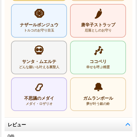
🧿
🌶️
ナザールボンジュウ
唐辛子ストラップ
トルコのお守り目玉
厄落としのお守り
💀
🎶
サンタ・ムエルテ
ココペリ
どんな願いも叶える裏聖人
幸せを呼ぶ精霊
📿
🔔
不思議のメダイ
ガムランボール
メダイ・ロザリオ
夢が叶う銀の鈴
レビュー
0
件