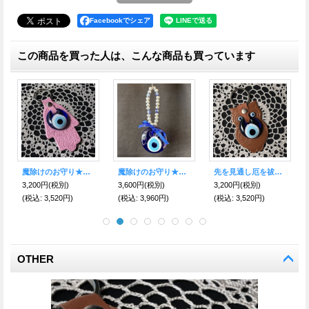
Facebookでシェア
この商品を買った人は、こんな商品も買っています
先を見通し厄を祓う★ナザールボンジュウ★ふくろうレザーキーリング ブラウン
魔除けのお守り★ナザールボンジュウ★レザーキーリング【スカイ】
魔を除け道を切り拓く！ナザールボンジュウ＆WOODハムサ お守り壁掛け飾り B
,200円
(税別)
3,200円
(税別)
8,000円
(税別)
3,200円
(税込
:
3,520円)
(税込
:
3,520円)
(税込
:
8,800円)
(税込
:
3
OTHER