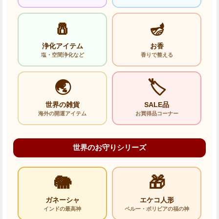
🧂
🪔
浄化アイテム
お香
塩・空間浄化など
香りで整える
🌏
🏷️
世界の雑貨
SALE品
海外の開運アイテム
お買得品コーナー
世界のお守りシリーズ
🐘
🎁
ガネーシャ
エケコ人形
インドの最高神
ペルー・ボリビアの福の神