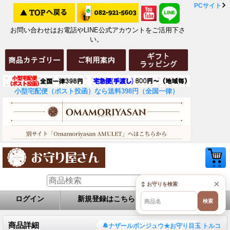
PCサイト
お問い合わせはお電話やLINE公式アカウントをご活用下さ
い。
小型宅配便（ポスト投函）なら送料398円（全国一律）
×
↕ お守りを検索
ログイン
新規登録はこちら
お問い合せ
検索
商品詳細
🔔ナザールボンジュウ★お守り目玉 トルコ