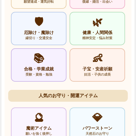
願望達成・運気好転
復縁・婚活・出会い
🛡️
🌿
厄除け・魔除け
健康・人間関係
縁切り・交通安全
精神安定・悩み対策
📚
👶
合格・学業成就
子宝・安産祈願
受験・資格・勉強
妊活・子供の成長
人気のお守り・開運アイテム
🔮
💎
魔術アイテム
パワーストーン
願いを強く後押し
天然石のお守り