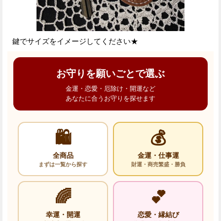
鍵でサイズをイメージしてください★
お守りを願いごとで選ぶ
金運・恋愛・厄除け・開運など
あなたに合うお守りを探せます
🛍️
💰
全商品
金運・仕事運
まずは一覧から探す
財運・商売繁盛・勝負
🌈
💕
幸運・開運
恋愛・縁結び