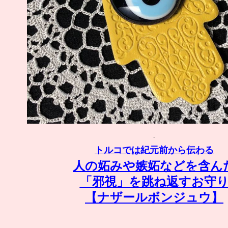
トルコでは紀元前から伝わる
人の妬みや嫉妬などを含ん
「邪視」を跳ね返すお守
【ナザールボンジュウ】