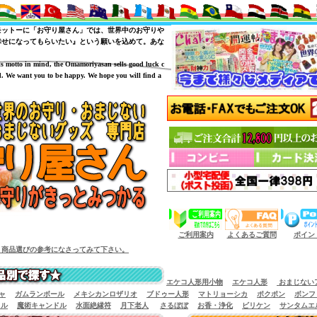
モットーに「お守り屋さん」では、世界中のお守りや
幸せになってもらいたい』という願いを込めて。あな
is motto in mind, the Omamoriyasan sells good luck c
. We want you to be happy. We hope you will find a
（商品サイズによっては小型宅配便が利用出来
ご利用案内
よくあるご質問
ポイン
。商品選びの参考になさってみて下さい。
エケコ人形用小物
エケコ人形
おまじない
ャ
ガムランボール
メキシカンロザリオ
ブドゥー人形
マトリョーシカ
ポクポン
ボンフ
イル
魔術キャンドル
水面絶縁符
月下老人
さるぼぼ
お香・浄化
ビリケン
サンタムエ