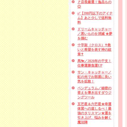
🚩店長厳選！逸品もの
◎
✅【398円以下のアイテ
ム】あと少しで送料無
料
ドリームキャッチャー
／悪いものを消滅 ★夢
を掴む
十字架（クロス）✝救
いと希望を表す神の紋
章✝
馬🐎／2026年の干支！
仕事運勝負運UP
サン・キャッチャー／
虹の光でお部屋に良い
気を拡散！
ペンデュラム／秘密の
答えを導き出すダウジ
ングツール
五芒星＆六芒星★幸運
体質への道しるべ！最
強のタリスマン★運を
引き上げ、悩みを解く
魔法陣