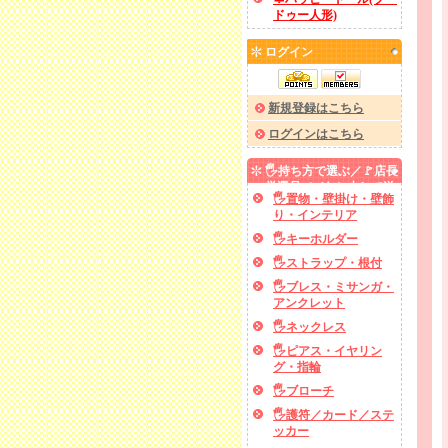
ドゥー人形)
ログイン
新規登録はこちら
ログインはこちら
🖐️持ち方で選ぶ／🚩店長
厳選品／✅あと少しで送
🖐️置物・壁掛け・壁飾
料無料
り・インテリア
🖐️キーホルダー
🖐️ストラップ・根付
🖐️ブレス・ミサンガ・
アンクレット
🖐️ネックレス
🖐️ピアス・イヤリン
グ・指輪
🖐️ブローチ
🖐️護符／カード／ステ
ッカー