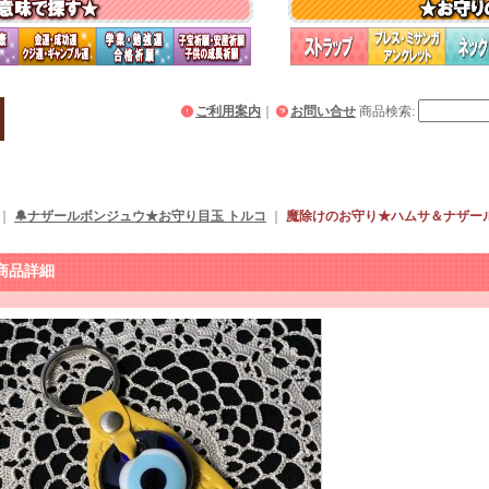
ご利用案内
｜
お問い合せ
商品検索
:
｜
🔔ナザールボンジュウ★お守り目玉 トルコ
｜
魔除けのお守り★ハムサ＆ナザー
】
商品詳細