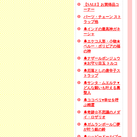
【SALE】お買得品コ
ーナー
パーツ・チェーン スト
ラップ他
🔔インドの最高神ガネ
ーシャ
🔔エケコ人形・小物★
ペルー・ボリビアの福
の神
🔔ナザールボンジュウ
★お守り目玉 トルコ
🔔厄落としの唐辛子ス
トラップ
🔔サンタ・ムエルテ▼
どんな願いも叶える裏
聖人
🔔ココペリ♥幸せを呼
ぶ精霊
🔔奇跡☆不思議のメダ
イ・ロザリオ
🔔ガムランボール〇夢
が叶う銀の鈴
🔔ハッピードール(ブー