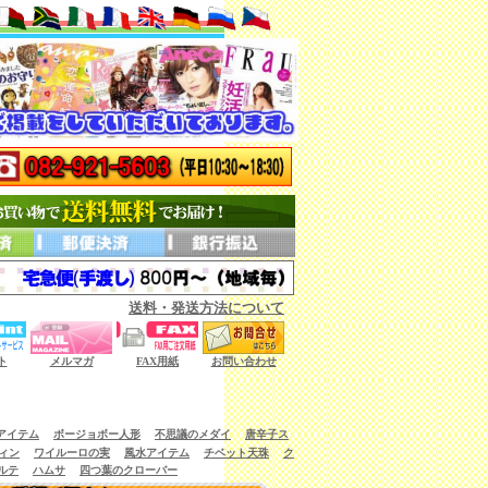
送料・発送方法について
ない商品もございます。）
ト
メルマガ
FAX用紙
お問い合わせ
アイテム
ボージョボー人形
不思議のメダイ
唐辛子ス
ィン
ワイルーロの実
風水アイテム
チベット天珠
ク
ルテ
ハムサ
四つ葉のクローバー