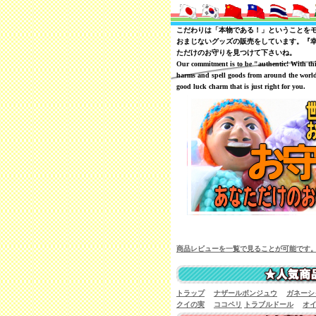
こだわりは「本物である！」ということを
おまじないグッズの販売をしています。『
ただけのお守りを見つけて下さいね。
Our commitment is to be "authentic! With th
harms and spell goods from around the world
good luck charm that is just right for you.
商品レビューを一覧で見ることが可能です
トラップ
ナザールボンジュウ
ガネーシ
クイの実
ココペリ
トラブルドール
オ