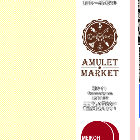
割引クーポン配布中
別サイト
Omamoriyasan
AMULET
ここでしか買えない
商品多数あります！