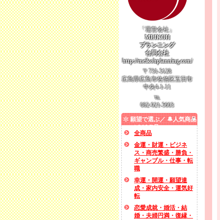
「運営会社」
MEIKOH
プランニング
合同会社
http://meikohplanning.com/
〒731-5128
広島県広島市佐伯区五日市
中央4-1-11
℡
082-921-5603
願望で選ぶ／ 🔔人気商品
／ SALE品
全商品
金運・財運・ビジネ
ス・商売繁盛・勝負・
ギャンブル・仕事・転
職
幸運・開運・願望達
成・家内安全・運気好
転
恋愛成就・婚活・結
婚・夫婦円満・復縁・