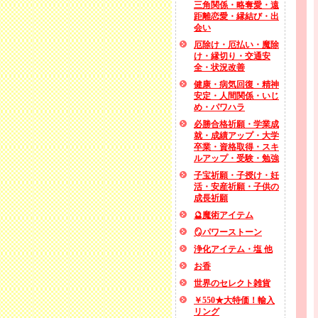
三角関係・略奪愛・遠
距離恋愛・縁結び・出
会い
厄除け・厄払い・魔除
け・縁切り・交通安
全・状況改善
健康・病気回復・精神
安定・人間関係・いじ
め・パワハラ
必勝合格祈願・学業成
就・成績アップ・大学
卒業・資格取得・スキ
ルアップ・受験・勉強
子宝祈願・子授け・妊
活・安産祈願・子供の
成長祈願
🔮魔術アイテム
🪞パワーストーン
浄化アイテム・塩 他
お香
世界のセレクト雑貨
￥550★大特価！輸入
リング