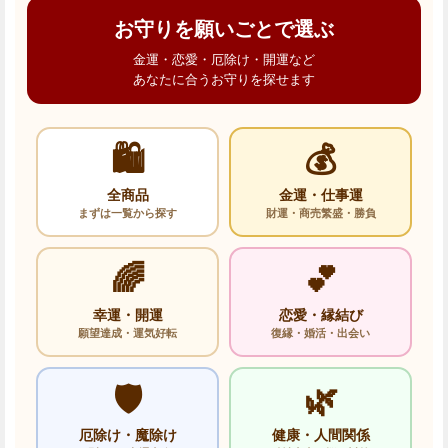
お守りを願いごとで選ぶ
金運・恋愛・厄除け・開運など
あなたに合うお守りを探せます
🛍️
💰
全商品
金運・仕事運
まずは一覧から探す
財運・商売繁盛・勝負
🌈
💕
幸運・開運
恋愛・縁結び
願望達成・運気好転
復縁・婚活・出会い
🛡️
🌿
厄除け・魔除け
健康・人間関係