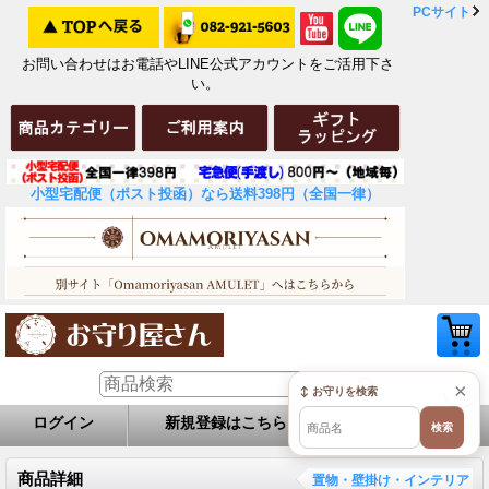
PCサイト
お問い合わせはお電話やLINE公式アカウントをご活用下さ
い。
小型宅配便（ポスト投函）なら送料398円（全国一律）
×
↕ お守りを検索
ログイン
新規登録はこちら
お問い合せ
検索
商品詳細
置物・壁掛け・インテリア