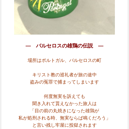
― バルセロスの雄鶏の伝説 ―
場所はポルトガル、バルセロスの町
キリスト教の巡礼者が旅の途中
盗みの冤罪で捕まってしまいます
何度無実を訴えても
聞き入れて貰えなかった旅人は
「
目の前の丸焼きになった雄鶏が
私が処刑される時、無実ならば鳴くだろう」
と言い残し牢屋に投獄されます