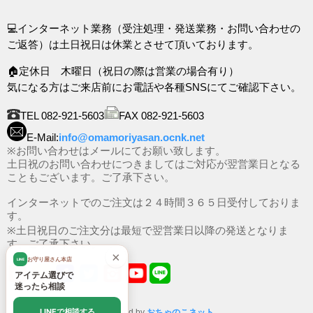
💻インターネット業務（受注処理・発送業務・お問い合わせの
ご返答）は土日祝日は休業とさせて頂いております。
🏠定休日 木曜日（祝日の際は営業の場合有り）
気になる方はご来店前にお電話や各種SNSにてご確認下さい。
TEL 082-921-5603
FAX 082-921-5603
E-Mail:
info@omamoriyasan.ocnk.net
※お問い合わせはメールにてお願い致します。
土日祝のお問い合わせにつきましてはご対応が翌営業日となる
こともございます。ご了承下さい。
インターネットでのご注文は２４時間３６５日受付しておりま
す。
※土日祝日のご注文分は最短で翌営業日以降の発送となりま
す。ご了承下さい。
×
お守り屋さん本店
LINE
アイテム選びで
迷ったら相談
LINEで相談する
Powered by
おちゃのこネット