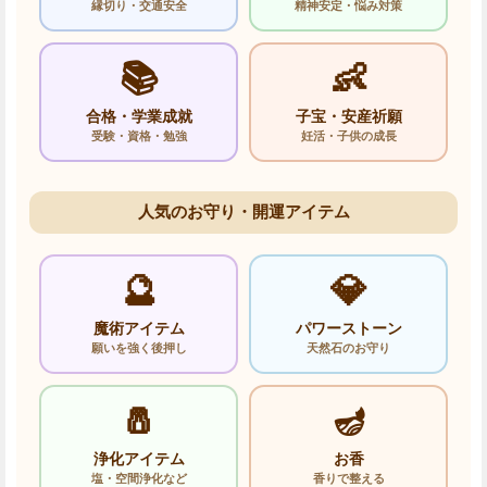
縁切り・交通安全
精神安定・悩み対策
📚
👶
合格・学業成就
子宝・安産祈願
受験・資格・勉強
妊活・子供の成長
人気のお守り・開運アイテム
🔮
💎
魔術アイテム
パワーストーン
願いを強く後押し
天然石のお守り
🧂
🪔
浄化アイテム
お香
塩・空間浄化など
香りで整える