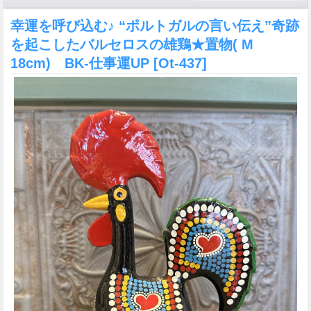
幸運を呼び込む♪ “ポルトガルの言い伝え”奇跡
を起こしたバルセロスの雄鶏★置物( M
18cm) BK-仕事運UP
[Ot-437]