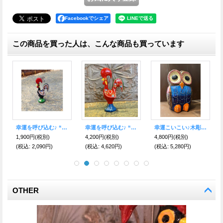
Facebookでシェア
この商品を買った人は、こんな商品も買っています
人生が飛躍する！幸運や成功を最大限に高め、財運を力強く伸ばす！黄金 飛躍白馬 置物 【2026年の干支】
先を見通し厄を祓う★ナザールボンジュウ★ふくろうキーホルダー
幸運を呼び込む♪ “ポルトガルの言い伝え”奇跡を起こしたバルセロスの雄鶏★置物( 中 15cm )ホワイト-健康運
8,800円
(税別)
2,900円
(税別)
6,000円
(税別)
(税込
:
9,680円)
(税込
:
3,190円)
(税込
:
6,600円)
OTHER