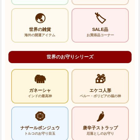
🌏
🏷️
世界の雑貨
SALE品
海外の開運アイテム
お買得品コーナー
世界のお守りシリーズ
🐘
🎁
ガネーシャ
エケコ人形
インドの最高神
ペルー・ボリビアの福の神
🧿
🌶️
ナザールボンジュウ
唐辛子ストラップ
トルコのお守り目玉
厄落としのお守り