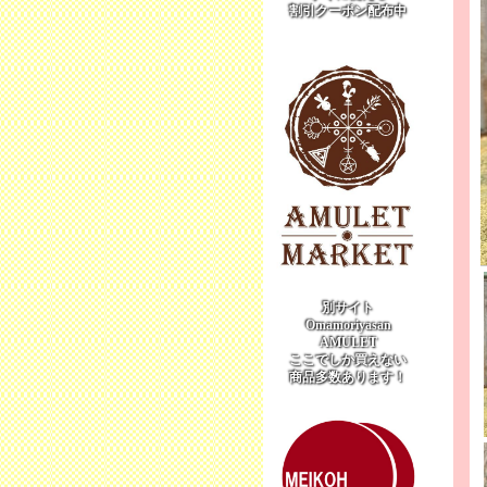
割引クーポン配布中
別サイト
Omamoriyasan
AMULET
ここでしか買えない
商品多数あります！