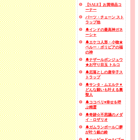
【SALE】お買得品コ
ーナー
パーツ・チェーン スト
ラップ他
🔔インドの最高神ガネ
ーシャ
🔔エケコ人形・小物★
ペルー・ボリビアの福
の神
🔔ナザールボンジュウ
★お守り目玉 トルコ
🔔厄落としの唐辛子ス
トラップ
🔔サンタ・ムエルテ▼
どんな願いも叶える裏
聖人
🔔ココペリ♥幸せを呼
ぶ精霊
🔔奇跡☆不思議のメダ
イ・ロザリオ
🔔ガムランボール〇夢
が叶う銀の鈴
🔔ハッピードール(ブー