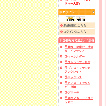
ドゥー人形)
ログイン
新規登録はこちら
ログインはこちら
🖐️持ち方で選ぶ／🚩店長
厳選品／✅あと少しで送
🖐️置物・壁掛け・壁飾
料無料
り・インテリア
🖐️キーホルダー
🖐️ストラップ・根付
🖐️ブレス・ミサンガ・
アンクレット
🖐️ネックレス
🖐️ピアス・イヤリン
グ・指輪
🖐️ブローチ
🖐️護符／カード／ステ
ッカー