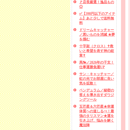
🚩店長厳選！逸品もの
◎
✅【398円以下のアイテ
ム】あと少しで送料無
料
ドリームキャッチャー
／悪いものを消滅 ★夢
を掴む
十字架（クロス）✝救
いと希望を表す神の紋
章✝
馬🐎／2026年の干支！
仕事運勝負運UP
サン・キャッチャー／
虹の光でお部屋に良い
気を拡散！
ペンデュラム／秘密の
答えを導き出すダウジ
ングツール
五芒星＆六芒星★幸運
体質への道しるべ！最
強のタリスマン★運を
引き上げ、悩みを解く
魔法陣