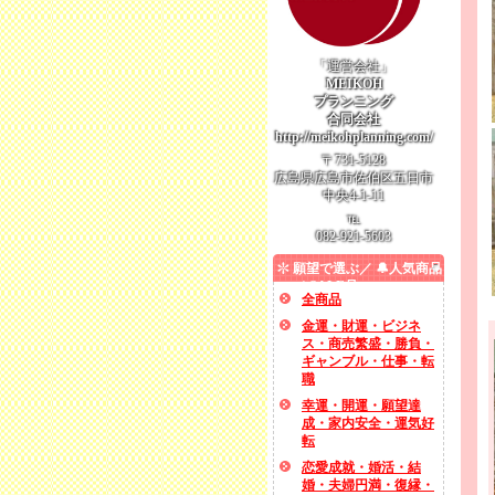
「運営会社」
MEIKOH
プランニング
合同会社
http://meikohplanning.com/
〒731-5128
広島県広島市佐伯区五日市
中央4-1-11
℡
082-921-5603
願望で選ぶ／ 🔔人気商品
／ SALE品
全商品
金運・財運・ビジネ
ス・商売繁盛・勝負・
ギャンブル・仕事・転
職
幸運・開運・願望達
成・家内安全・運気好
転
恋愛成就・婚活・結
婚・夫婦円満・復縁・