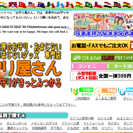
モットーに「お守り屋さん」では、世界中のお守りや
幸せになってもらいたい』という願いを込めて。あな
is motto in mind, the Omamoriyasan sells good luck c
. We want you to be happy. We hope you will find a
（商品サイズによっては小型宅配便が利用出来
ご利用案内
よくあるご質問
ポイン
。商品選びの参考になさってみて下さい。
エケコ人形用小物
エケコ人形
おまじない
ャ
ガムランボール
メキシカンロザリオ
ブドゥー人形
マトリョーシカ
ポクポン
ボンフ
イル
魔術キャンドル
水面絶縁符
月下老人
さるぼぼ
お香・浄化
ビリケン
サンタムエ