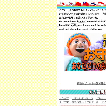
こだわりは「本物である！」ということを
おまじないグッズの販売をしています。『
ただけのお守りを見つけて下さいね。
Our commitment is to be "authentic! With th
harms and spell goods from around the world
good luck charm that is just right for you.
商品レビューを一覧で見ることが可能です
トラップ
ナザールボンジュウ
ガネーシ
クイの実
ココペリ
トラブルドール
オ