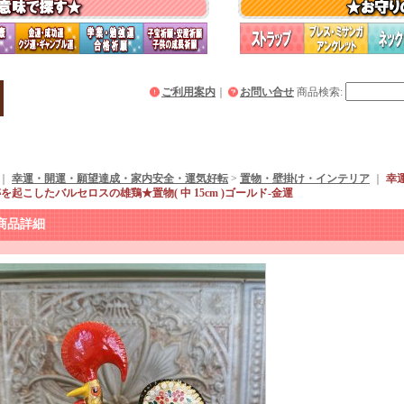
ご利用案内
｜
お問い合せ
商品検索
:
｜
幸運・開運・願望達成・家内安全・運気好転
>
置物・壁掛け・インテリア
｜
幸
を起こしたバルセロスの雄鶏★置物( 中 15cm )ゴールド-金運
商品詳細