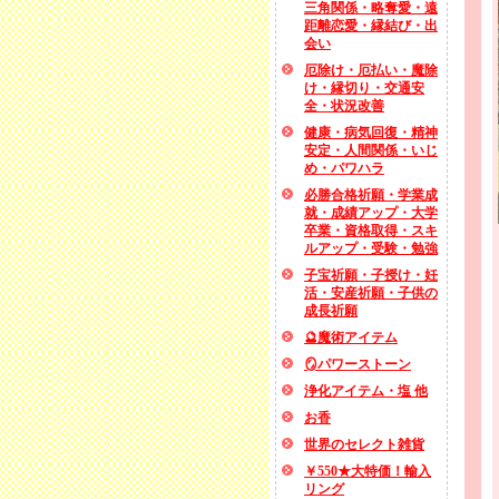
三角関係・略奪愛・遠
距離恋愛・縁結び・出
会い
厄除け・厄払い・魔除
け・縁切り・交通安
全・状況改善
健康・病気回復・精神
安定・人間関係・いじ
め・パワハラ
必勝合格祈願・学業成
就・成績アップ・大学
卒業・資格取得・スキ
ルアップ・受験・勉強
子宝祈願・子授け・妊
活・安産祈願・子供の
成長祈願
🔮魔術アイテム
🪞パワーストーン
浄化アイテム・塩 他
お香
世界のセレクト雑貨
￥550★大特価！輸入
リング