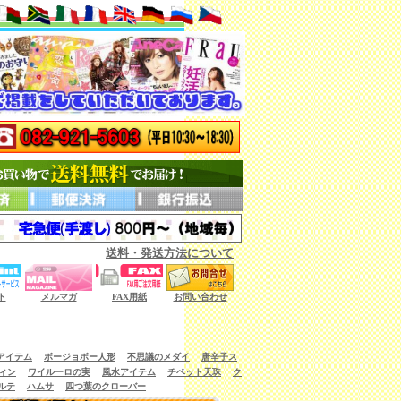
送料・発送方法について
ない商品もございます。）
ト
メルマガ
FAX用紙
お問い合わせ
アイテム
ボージョボー人形
不思議のメダイ
唐辛子ス
ィン
ワイルーロの実
風水アイテム
チベット天珠
ク
ルテ
ハムサ
四つ葉のクローバー