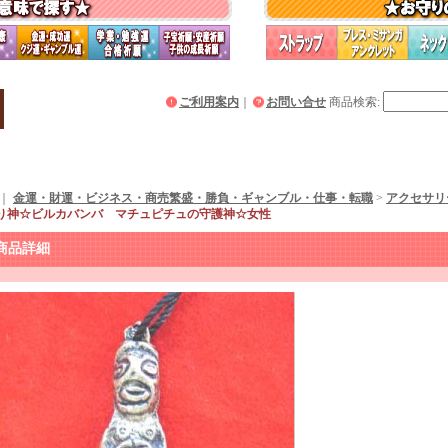
ご利用案内
｜
お問い合せ
商品検索
:
｜
金運・財運・ビジネス・商売繁盛・勝負・ギャンブル・仕事・転職
>
アクセサリ
り神☆ビルカバンバ マチュピチュの守護神☆女性
商品詳細