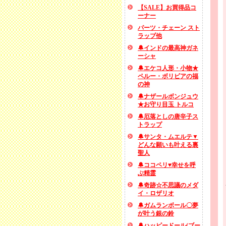
【SALE】お買得品コ
ーナー
パーツ・チェーン スト
ラップ他
🔔インドの最高神ガネ
ーシャ
🔔エケコ人形・小物★
ペルー・ボリビアの福
の神
🔔ナザールボンジュウ
★お守り目玉 トルコ
🔔厄落としの唐辛子ス
トラップ
🔔サンタ・ムエルテ▼
どんな願いも叶える裏
聖人
🔔ココペリ♥幸せを呼
ぶ精霊
🔔奇跡☆不思議のメダ
イ・ロザリオ
🔔ガムランボール〇夢
が叶う銀の鈴
🔔ハッピードール(ブー