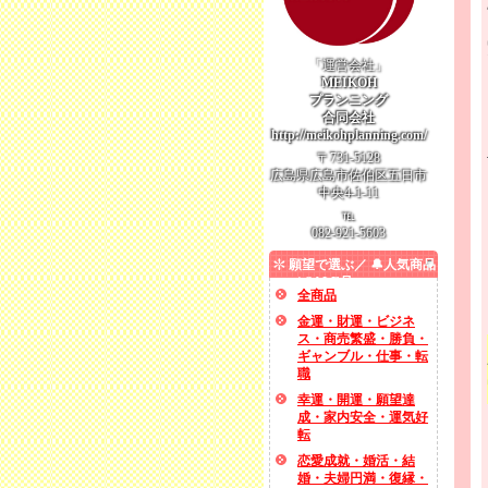
「運営会社」
MEIKOH
プランニング
合同会社
http://meikohplanning.com/
〒731-5128
広島県広島市佐伯区五日市
中央4-1-11
℡
082-921-5603
願望で選ぶ／ 🔔人気商品
／ SALE品
全商品
金運・財運・ビジネ
ス・商売繁盛・勝負・
ギャンブル・仕事・転
職
幸運・開運・願望達
成・家内安全・運気好
転
恋愛成就・婚活・結
婚・夫婦円満・復縁・