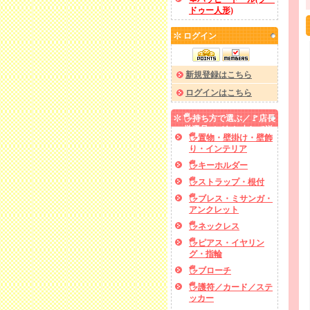
ドゥー人形)
ログイン
新規登録はこちら
ログインはこちら
🖐️持ち方で選ぶ／🚩店長
厳選品／✅あと少しで送
🖐️置物・壁掛け・壁飾
料無料
り・インテリア
🖐️キーホルダー
🖐️ストラップ・根付
🖐️ブレス・ミサンガ・
アンクレット
🖐️ネックレス
🖐️ピアス・イヤリン
グ・指輪
🖐️ブローチ
🖐️護符／カード／ステ
ッカー