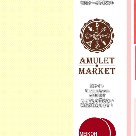
割引クーポン配布中
別サイト
Omamoriyasan
AMULET
ここでしか買えない
商品多数あります！