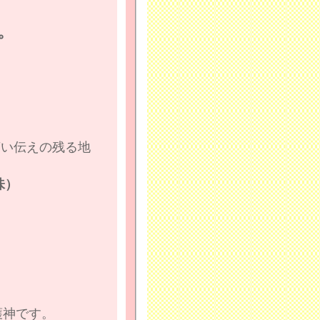
。
言い伝えの残る地
味）
護神です。