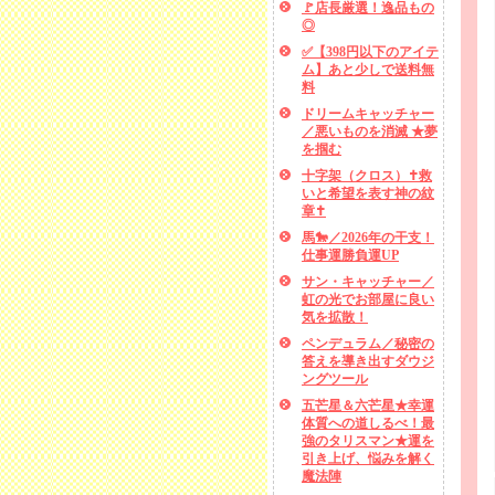
🚩店長厳選！逸品もの
◎
✅【398円以下のアイテ
ム】あと少しで送料無
料
ドリームキャッチャー
／悪いものを消滅 ★夢
を掴む
十字架（クロス）✝救
いと希望を表す神の紋
章✝
馬🐎／2026年の干支！
仕事運勝負運UP
サン・キャッチャー／
虹の光でお部屋に良い
気を拡散！
ペンデュラム／秘密の
答えを導き出すダウジ
ングツール
五芒星＆六芒星★幸運
体質への道しるべ！最
強のタリスマン★運を
引き上げ、悩みを解く
魔法陣