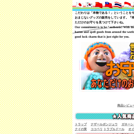
こだわりは「本物である！」ということを
おまじないグッズの販売をしています。『
ただけのお守りを見つけて下さいね。
Our commitment is to be "authentic! With th
harms and spell goods from around the world
good luck charm that is just right for you.
商品レビューを一覧で見ることが
トラップ
ナザールボンジュウ
ガネーシ
クイの実
ココペリ
トラブルドール
オ