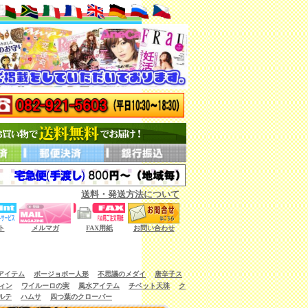
送料・発送方法について
ない商品もございます。）
ト
メルマガ
FAX用紙
お問い合わせ
アイテム
ボージョボー人形
不思議のメダイ
唐辛子ス
ィン
ワイルーロの実
風水アイテム
チベット天珠
ク
ルテ
ハムサ
四つ葉のクローバー