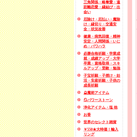
三角関係・略奪愛・遠
距離恋愛・縁結び・出
会い
厄除け・厄払い・魔除
け・縁切り・交通安
全・状況改善
健康・病気回復・精神
安定・人間関係・いじ
め・パワハラ
必勝合格祈願・学業成
就・成績アップ・大学
卒業・資格取得・スキ
ルアップ・受験・勉強
子宝祈願・子授け・妊
活・安産祈願・子供の
成長祈願
🔮魔術アイテム
🪞パワーストーン
浄化アイテム・塩 他
お香
世界のセレクト雑貨
￥550★大特価！輸入
リング