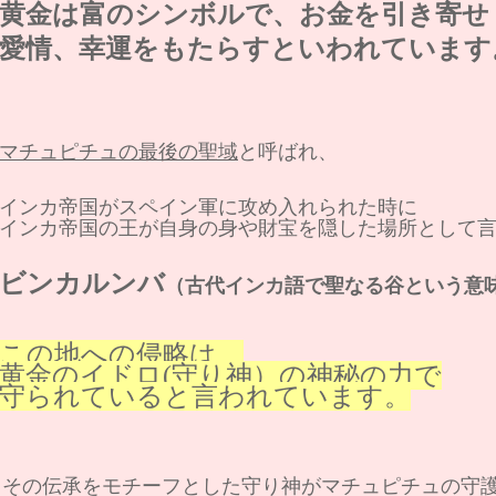
黄金は富のシンボルで、お金を引き寄せ
愛情、幸運をもたらすといわれています
マチュピチュの最後の聖域
と呼ばれ、
インカ帝国がスペイン軍に攻め入れられた時に
インカ帝国の王が自身の身や財宝を隠した場所として
ビンカルンバ
（古代インカ語で聖なる谷という意
この地への侵略は、
黄金のイドロ(守り神）の神秘の力で
守られていると言われています。
その伝承をモチーフとした守り神がマチュピチュの守