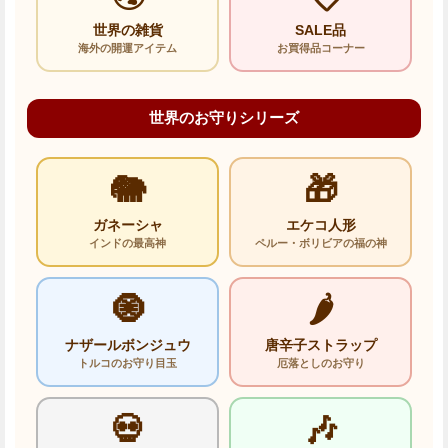
世界の雑貨
SALE品
海外の開運アイテム
お買得品コーナー
世界のお守りシリーズ
🐘
🎁
ガネーシャ
エケコ人形
インドの最高神
ペルー・ボリビアの福の神
🧿
🌶️
ナザールボンジュウ
唐辛子ストラップ
トルコのお守り目玉
厄落としのお守り
💀
🎶