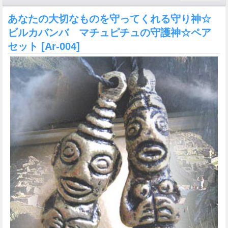
あなたの大切なものを守ってくれる守り神☆
ビルカバンバ マチュピチュの守護神☆ペア
セット
[Ar-004]