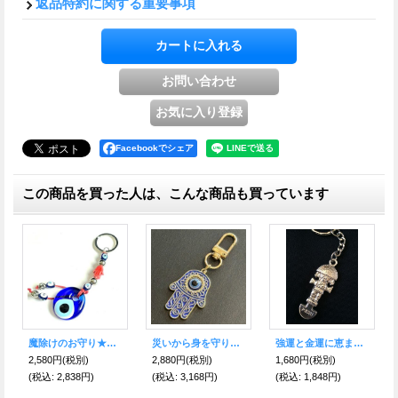
返品特約に関する重要事項
Facebookでシェア
この商品を買った人は、こんな商品も買っています
魔除けのお守り★ナザールボンジュウキーホルダー?Hamusa Red
災いから身を守り幸運を引き寄せる ハムサ・ファティマ キーフック Blue
強運と金運に恵まれる！ペルーの聖なるナイフ★トゥミ キーリング シルバー
2,580円
(税別)
2,880円
(税別)
1,680円
(税別)
(税込
:
2,838円)
(税込
:
3,168円)
(税込
:
1,848円)