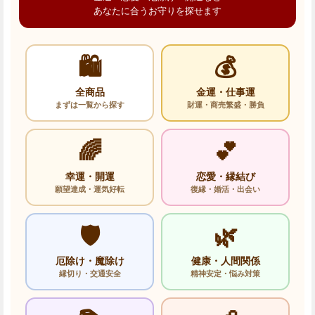
あなたに合うお守りを探せます
🛍️
💰
全商品
金運・仕事運
まずは一覧から探す
財運・商売繁盛・勝負
🌈
💕
幸運・開運
恋愛・縁結び
願望達成・運気好転
復縁・婚活・出会い
🛡️
🌿
厄除け・魔除け
健康・人間関係
縁切り・交通安全
精神安定・悩み対策