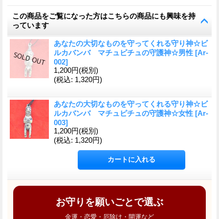
この商品をご覧になった方はこちらの商品にも興味を持
っています
あなたの大切なものを守ってくれる守り神☆ビ
ルカバンバ マチュピチュの守護神☆男性
[
Ar-
002
]
1,200円
(税別)
(税込
:
1,320円)
あなたの大切なものを守ってくれる守り神☆ビ
ルカバンバ マチュピチュの守護神☆女性
[
Ar-
003
]
1,200円
(税別)
(税込
:
1,320円)
お守りを願いごとで選ぶ
金運・恋愛・厄除け・開運など