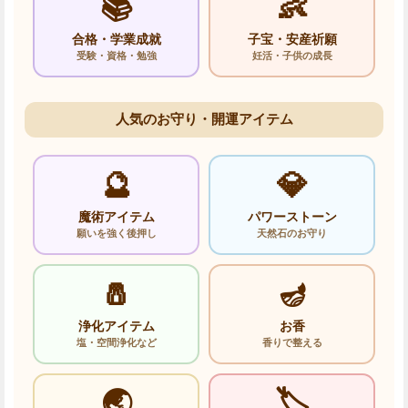
📚
👶
合格・学業成就
子宝・安産祈願
受験・資格・勉強
妊活・子供の成長
人気のお守り・開運アイテム
🔮
💎
魔術アイテム
パワーストーン
願いを強く後押し
天然石のお守り
🧂
🪔
浄化アイテム
お香
塩・空間浄化など
香りで整える
🌏
🏷️