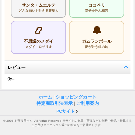
サンタ・ムエルテ
ココペリ
どんな願いも叶える裏聖人
幸せを呼ぶ精霊
📿
🔔
不思議のメダイ
ガムランボール
メダイ・ロザリオ
夢が叶う銀の鈴
レビュー
0
件
ホーム
|
ショッピングカート
特定商取引法表示
|
ご利用案内
PCサイト
© 2005 お守り屋さん. All Rights Reserved 当サイトの文章、画像などを無断で転記・転載する
こと及びオークション等での転売を一切禁止します。